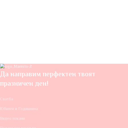
Да направим перфектен твоят
празничен ден!
Сватба
Юбилей и Годишнина
Видео покани