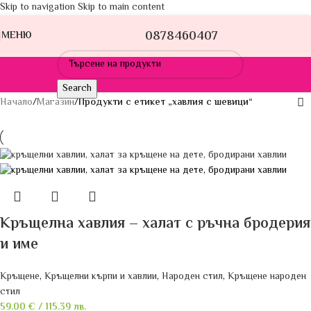
Skip to navigation
Skip to main content
0878460407
МЕНЮ
Search
Начало
/
Магазин
/
Продукти с етикет „хавлия с шевици“
Кръщелна хавлия – халат с ръчна бродерия
и име
Кръщене
,
Кръщелни кърпи и хавлии
,
Народен стил
,
Кръщене народен
стил
59.00
€
/ 115.39 лв.