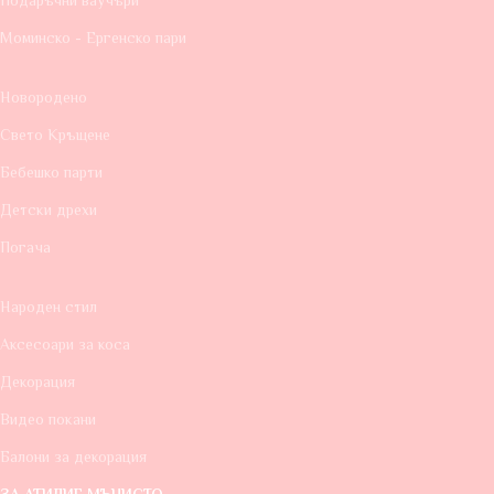
Подаръчни ваучъри
Моминско - Ергенско пари
Новородено
Свето Кръщене
Бебешко парти
Детски дрехи
Погача
Народен стил
Аксесоари за коса
Декорация
Видео покани
Балони за декорация