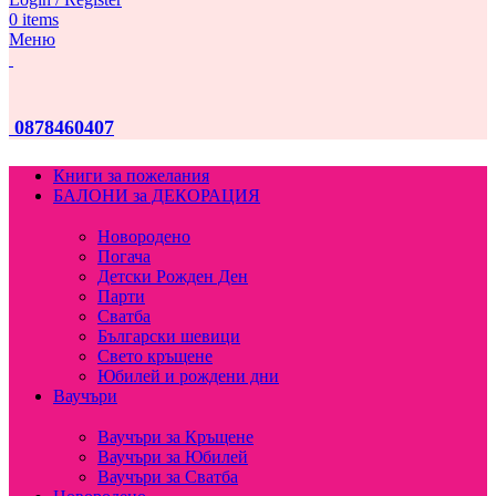
0
items
Меню
0878460407
Книги за пожелания
БАЛОНИ за ДЕКОРАЦИЯ
Новородено
Погача
Детски Рожден Ден
Парти
Сватба
Български шевици
Свето кръщене
Юбилей и рождени дни
Ваучъри
Ваучъри за Кръщене
Ваучъри за Юбилей
Ваучъри за Сватба