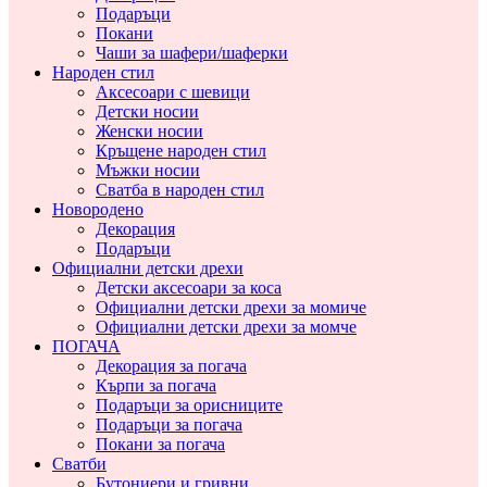
Подаръци
Покани
Чаши за шафери/шаферки
Народен стил
Аксесоари с шевици
Детски носии
Женски носии
Кръщене народен стил
Мъжки носии
Сватба в народен стил
Новородено
Декорация
Подаръци
Официални детски дрехи
Детски аксесоари за коса
Официални детски дрехи за момиче
Официални детски дрехи за момче
ПОГАЧА
Декорация за погача
Кърпи за погача
Подаръци за орисниците
Подаръци за погача
Покани за погача
Сватби
Бутониери и гривни