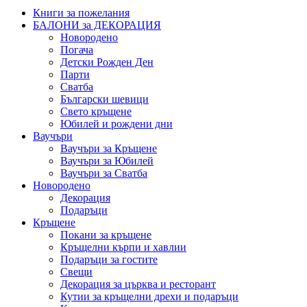
Книги за пожелания
БАЛОНИ за ДЕКОРАЦИЯ
Новородено
Погача
Детски Рожден Ден
Парти
Сватба
Български шевици
Свето кръщене
Юбилей и рождени дни
Ваучъри
Ваучъри за Кръщене
Ваучъри за Юбилей
Ваучъри за Сватба
Новородено
Декорация
Подаръци
Кръщене
Покани за кръщене
Кръщелни кърпи и хавлии
Подаръци за гостите
Свещи
Декорация за църква и ресторант
Кутии за кръщелни дрехи и подаръци