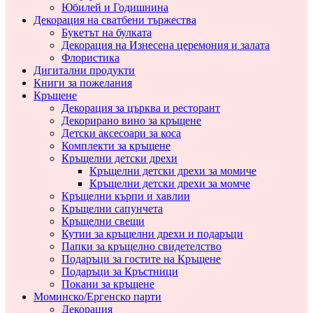
Юбилей и Годишнина
Декорация на сватбени тържества
Букетът на булката
Декорация на Изнесена церемония и залата
Флористика
Дигитални продукти
Книги за пожелания
Кръщене
Декорация за църква и ресторант
Декорирано вино за кръщене
Детски аксесоари за коса
Комплекти за кръщене
Кръщелни детски дрехи
Кръщелни детски дрехи за момиче
Кръщелни детски дрехи за момче
Кръщелни кърпи и хавлии
Кръщелни сапунчета
Кръщелни свещи
Кутии за кръщелни дрехи и подаръци
Папки за кръщелно свидетелство
Подаръци за гостите на Кръщене
Подаръци за Кръстници
Покани за кръщене
Моминско/Ергенско парти
Декорация