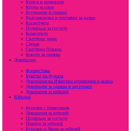
Книги и химикали
Кутии за пари
Бутониери и гривни
Възглавнички и поставки за халки
Късметчета
Подаръци за гостите
Комплекти
Сватбени чаши
Свещи
Сватбени Покани
Бокали за църква
Декорации
Флористика
Букетът на булката
Декорация на Изнесена церемония и залата
Декорация за църква и ресторант
Декорация за юбилей
Юбилей
Бутилки с пожелания
Декорация за юбилей
Подаръци за гостите
Покани за юбилей
Бутилки и Чаши за юбилей