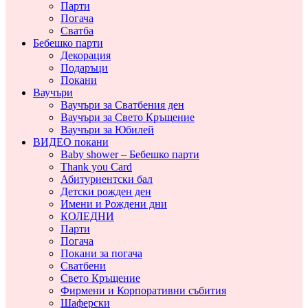
Парти
Погача
Сватба
Бебешко парти
Декорация
Подаръци
Покани
Ваучъри
Ваучъри за Сватбения ден
Ваучъри за Свето Кръщение
Ваучъри за Юбилей
ВИДЕО покани
Baby shower – Бебешко парти
Thank you Card
Абитуриентски бал
Детски рожден ден
Имени и Рождени дни
КОЛЕДНИ
Парти
Погача
Покани за погача
Сватбени
Свето Кръщение
Фирмени и Корпоративни събития
Шаферски