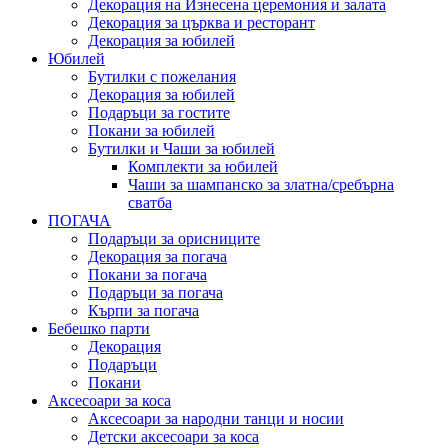
Декорация на Изнесена церемония и залата
Декорация за църква и ресторант
Декорация за юбилей
Юбилей
Бутилки с пожелания
Декорация за юбилей
Подаръци за гостите
Покани за юбилей
Бутилки и Чаши за юбилей
Комплекти за юбилей
Чаши за шампанско за златна/сребърна
сватба
ПОГАЧА
Подаръци за орисниците
Декорация за погача
Покани за погача
Подаръци за погача
Кърпи за погача
Бебешко парти
Декорация
Подаръци
Покани
Аксесоари за коса
Аксесоари за народни танци и носии
Детски аксесоари за коса