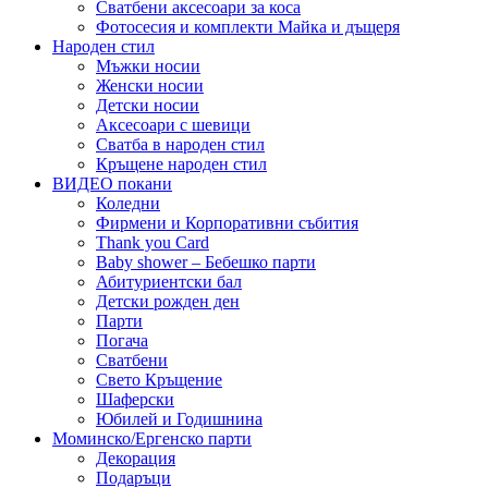
Сватбени аксесоари за коса
Фотосесия и комплекти Майка и дъщеря
Народен стил
Мъжки носии
Женски носии
Детски носии
Аксесоари с шевици
Сватба в народен стил
Кръщене народен стил
ВИДЕО покани
Коледни
Фирмени и Корпоративни събития
Thank you Card
Baby shower – Бебешко парти
Абитуриентски бал
Детски рожден ден
Парти
Погача
Сватбени
Свето Кръщение
Шаферски
Юбилей и Годишнина
Моминско/Ергенско парти
Декорация
Подаръци