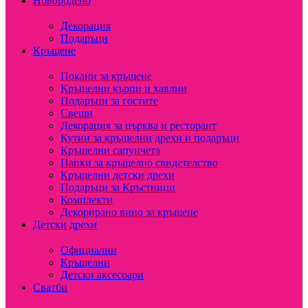
Новородено
Декорация
Подаръци
Кръщене
Покани за кръщене
Кръщелни кърпи и хавлии
Подаръци за гостите
Свещи
Декорация за църква и ресторант
Кутии за кръщелни дрехи и подаръци
Кръщелни сапунчета
Папки за кръщелно свидетелство
Кръщелни детски дрехи
Подаръци за Кръстници
Комплекти
Декорирано вино за кръщене
Детски дрехи
Официални
Кръщелни
Детски аксесоари
Сватби