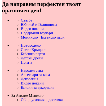
Да направим перфектен твоят
празничен ден!
Сватба
Юбилей и Годишнина
Видео покани
Подаръчни ваучъри
Моминско - Ергенско пари
Новородено
Свето Кръщене
Бебешко парти
Детски дрехи
Погача
Народен стил
Аксесоари за коса
Декорация
Видео покани
Балони за декорация
За Атилие Мънисто
Общи условия и доставка