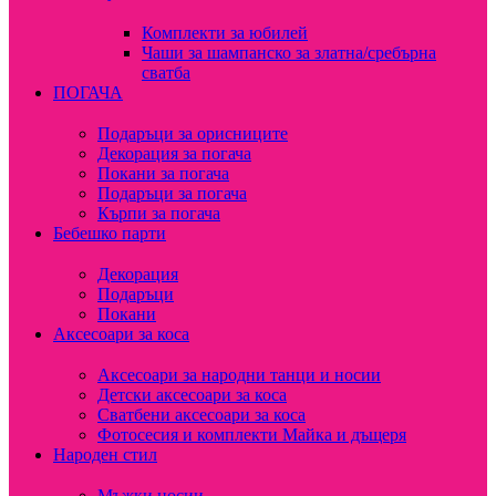
Комплекти за юбилей
Чаши за шампанско за златна/сребърна
сватба
ПОГАЧА
Подаръци за орисниците
Декорация за погача
Покани за погача
Подаръци за погача
Кърпи за погача
Бебешко парти
Декорация
Подаръци
Покани
Аксесоари за коса
Аксесоари за народни танци и носии
Детски аксесоари за коса
Сватбени аксесоари за коса
Фотосесия и комплекти Майка и дъщеря
Народен стил
Мъжки носии