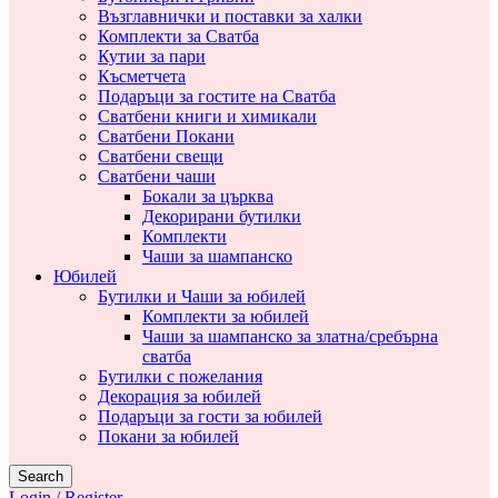
Възглавнички и поставки за халки
Комплекти за Сватба
Кутии за пари
Късметчета
Подаръци за гостите на Сватба
Сватбени книги и химикали
Сватбени Покани
Сватбени свещи
Сватбени чаши
Бокали за църква
Декорирани бутилки
Комплекти
Чаши за шампанско
Юбилей
Бутилки и Чаши за юбилей
Комплекти за юбилей
Чаши за шампанско за златна/сребърна
сватба
Бутилки с пожелания
Декорация за юбилей
Подаръци за гости за юбилей
Покани за юбилей
Search
Login / Register