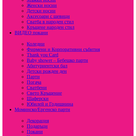
Женски носии
Детски носии
Аксесоари с шевици
Сватба в народен стил
Кръщене народен стил
ВИДЕО покани
Коледни
Фирмени и Корпоративни събития
Thank you Card
Baby shower – Бебешко парти
Абитуриентски бал
Детски рожден ден
Парти
Погача
Сватбени
Свето Кръщение
Шаферски
Юбилей и Годишнина
Моминско/Ергенско парти
Декорация
Подаръци
Покани