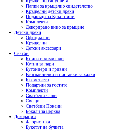
Кръщелни сапунчета
Папки за кръщелно свидетелство
Кръщелни детски дрехи
Подаръци за Кръстници
Комплекти
Декорирано вино за кръщене
Детски дрехи
Официални
Кръщелни
Детски аксесоари
Сватби
Книги и химикали
Кутии за пари
Бутониери и гривни
Възглавнички и поставки за халки
Късметчета
Подаръци за гостите
Комплекти
Сватбени чаши
Свещи
Сватбени Покани
Бокали за църква
Декорации
Флористика
Букетът на булката