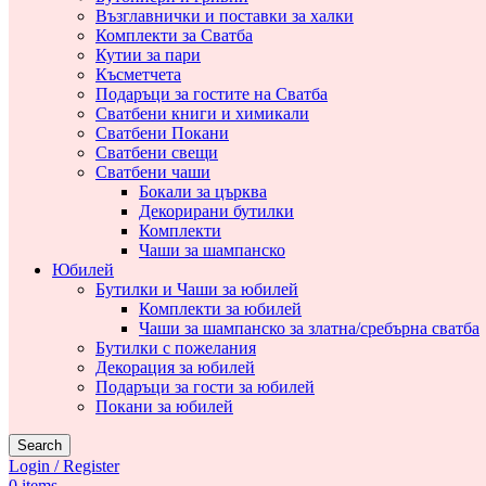
Възглавнички и поставки за халки
Комплекти за Сватба
Кутии за пари
Късметчета
Подаръци за гостите на Сватба
Сватбени книги и химикали
Сватбени Покани
Сватбени свещи
Сватбени чаши
Бокали за църква
Декорирани бутилки
Комплекти
Чаши за шампанско
Юбилей
Бутилки и Чаши за юбилей
Комплекти за юбилей
Чаши за шампанско за златна/сребърна сватба
Бутилки с пожелания
Декорация за юбилей
Подаръци за гости за юбилей
Покани за юбилей
Search
Login / Register
0
items