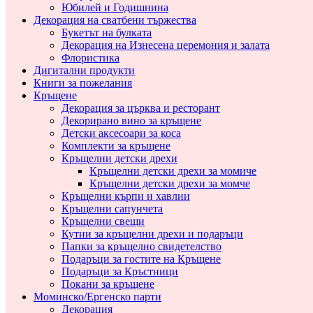
Юбилей и Годишнина
Декорация на сватбени тържества
Букетът на булката
Декорация на Изнесена церемония и залата
Флористика
Дигитални продукти
Книги за пожелания
Кръщене
Декорация за църква и ресторант
Декорирано вино за кръщене
Детски аксесоари за коса
Комплекти за кръщене
Кръщелни детски дрехи
Кръщелни детски дрехи за момиче
Кръщелни детски дрехи за момче
Кръщелни кърпи и хавлии
Кръщелни сапунчета
Кръщелни свещи
Кутии за кръщелни дрехи и подаръци
Папки за кръщелно свидетелство
Подаръци за гостите на Кръщене
Подаръци за Кръстници
Покани за кръщене
Моминско/Ергенско парти
Декорация