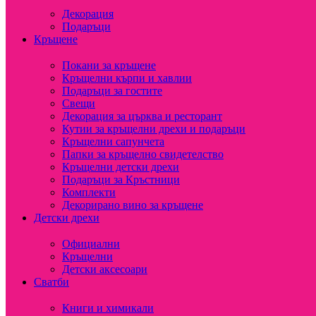
Декорация
Подаръци
Кръщене
Покани за кръщене
Кръщелни кърпи и хавлии
Подаръци за гостите
Свещи
Декорация за църква и ресторант
Кутии за кръщелни дрехи и подаръци
Кръщелни сапунчета
Папки за кръщелно свидетелство
Кръщелни детски дрехи
Подаръци за Кръстници
Комплекти
Декорирано вино за кръщене
Детски дрехи
Официални
Кръщелни
Детски аксесоари
Сватби
Книги и химикали