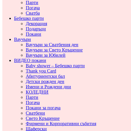
Парти
Погача
Сватба
Бебешко парти
Декорация
Подаръци
Покани
Ваучъри
Ваучъри за Сватбения ден
Ваучъри за Свето Кръщение
Ваучъри за Юбилей
ВИДЕО покани
Baby shower – Бебешко парти
Thank you Card
Абитуриентски бал
Детски рожден ден
Имени и Рождени дни
КОЛЕДНИ
Парти
Погача
Покани за погача
Сватбени
Свето Кръщение
Фирмени и Корпоративни събития
Шаферски