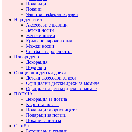
Подаръци
Покани
Чаши за шафери/шаферки
Народен стил
Аксесоари с шевици
Детски носии
Женски носии
Кръщене народен стил
Мъжки носии
Сватба в народен стил
Новородено
Декорация
Подаръци
Официални детски дрехи
Детски аксесоари за коса
Официални детски дрехи за момиче
Официални детски дрехи за момче
ПОГАЧА
Декорация за погача
Кърпи за погача
Подаръци за орисниците
Подаръци за погача
Покани за погача
Сватби
Бутониери и гривни