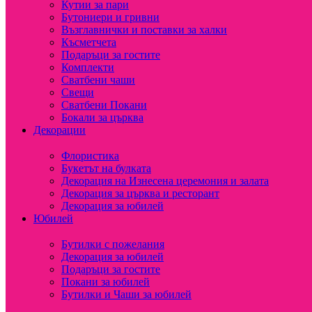
Кутии за пари
Бутониери и гривни
Възглавнички и поставки за халки
Късметчета
Подаръци за гостите
Комплекти
Сватбени чаши
Свещи
Сватбени Покани
Бокали за църква
Декорации
Флористика
Букетът на булката
Декорация на Изнесена церемония и залата
Декорация за църква и ресторант
Декорация за юбилей
Юбилей
Бутилки с пожелания
Декорация за юбилей
Подаръци за гостите
Покани за юбилей
Бутилки и Чаши за юбилей