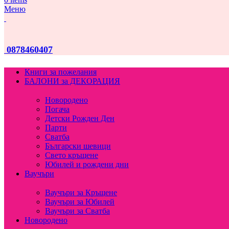
Меню
0878460407
Книги за пожелания
БАЛОНИ за ДЕКОРАЦИЯ
Новородено
Погача
Детски Рожден Ден
Парти
Сватба
Български шевици
Свето кръщене
Юбилей и рождени дни
Ваучъри
Ваучъри за Кръщене
Ваучъри за Юбилей
Ваучъри за Сватба
Новородено