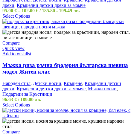
дрехи
,
Кръщелни детски дрехи за момче
95.00
€
–
102.00
€
/ 185.80 - 199.49 лв.
Select Options
Compare
Quick view
Add to wishlist
Мъжка риза ръчна бродерия българска шевица
модел Житен клас
Народен стил
,
Детски носии
,
Кръщене
,
Кръщелни детски
дрехи
,
Кръщелни детски дрехи за момче
,
Мъжки носии
,
Подаръци за Кръстници
96.63
€
/ 189.00 лв.
Select Options
Compare