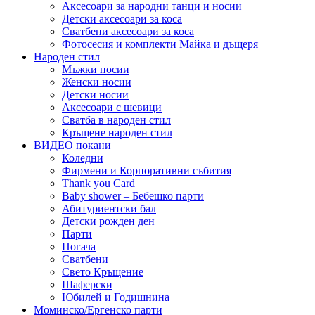
Аксесоари за народни танци и носии
Детски аксесоари за коса
Сватбени аксесоари за коса
Фотосесия и комплекти Майка и дъщеря
Народен стил
Мъжки носии
Женски носии
Детски носии
Аксесоари с шевици
Сватба в народен стил
Кръщене народен стил
ВИДЕО покани
Коледни
Фирмени и Корпоративни събития
Thank you Card
Baby shower – Бебешко парти
Абитуриентски бал
Детски рожден ден
Парти
Погача
Сватбени
Свето Кръщение
Шаферски
Юбилей и Годишнина
Моминско/Ергенско парти