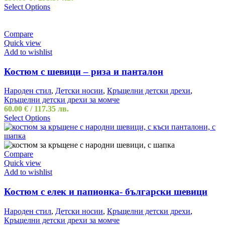
Select Options
Compare
Quick view
Add to wishlist
Костюм с шевици – риза и панталон
Народен стил
,
Детски носии
,
Кръщелни детски дрехи
,
Кръщелни детски дрехи за момче
60.00
€
/ 117.35 лв.
Select Options
Compare
Quick view
Add to wishlist
Костюм с елек и папионка- български шевици
Народен стил
,
Детски носии
,
Кръщелни детски дрехи
,
Кръщелни детски дрехи за момче