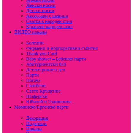
Женски носии
Детски носии
Аксесоари с шевици
Сватба в народен стил
Кръщене народен стил
ВИДЕО покани
Коледни
Фирмени и Корпоративни събития
Thank you Card
Baby shower – Бебешко парти
Абитуриентски бал
Детски рожден ден
Парти
Погача
Сватбени
Свето Кръщение
Шаферски
Юбилей и Годишнина
Моминско/Ергенско парти
Декорация
Подаръци
Покани