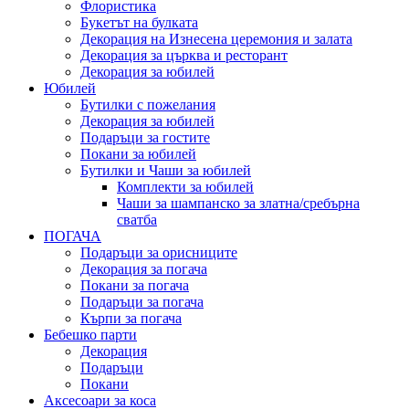
Флористика
Букетът на булката
Декорация на Изнесена церемония и залата
Декорация за църква и ресторант
Декорация за юбилей
Юбилей
Бутилки с пожелания
Декорация за юбилей
Подаръци за гостите
Покани за юбилей
Бутилки и Чаши за юбилей
Комплекти за юбилей
Чаши за шампанско за златна/сребърна
сватба
ПОГАЧА
Подаръци за орисниците
Декорация за погача
Покани за погача
Подаръци за погача
Кърпи за погача
Бебешко парти
Декорация
Подаръци
Покани
Аксесоари за коса