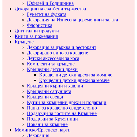
Юбилей и Годишнина
Декорация на сватбени тържества
Букетът на булката
Декорация на Изнесена церемония и залата
Флористика
Дигитални продукти
Книги за пожелания
Кръщене
Декорация за църква и ресторант
Декорирано вино за кръщене
Детски аксесоари за коса
Комплекти за кръщене
Кръщелни детски дрехи
Кръщелни детски дрехи за момиче
Кръщелни детски дрехи за момче
Кръщелни кърпи и хавлии
Кръщелни сапунчета
Кръщелни свещи
Кутии за кръщелни дрехи и подаръци
Папки за кръщелно свидетелство
Подаръци за гостите на Кръщене
Подаръци за Кръстници
Покани за кръщене
Моминско/Ергенско парти
Декорация