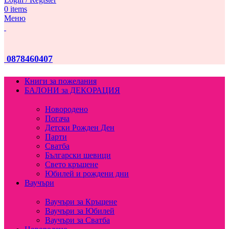
0
items
Меню
0878460407
Книги за пожелания
БАЛОНИ за ДЕКОРАЦИЯ
Новородено
Погача
Детски Рожден Ден
Парти
Сватба
Български шевици
Свето кръщене
Юбилей и рождени дни
Ваучъри
Ваучъри за Кръщене
Ваучъри за Юбилей
Ваучъри за Сватба