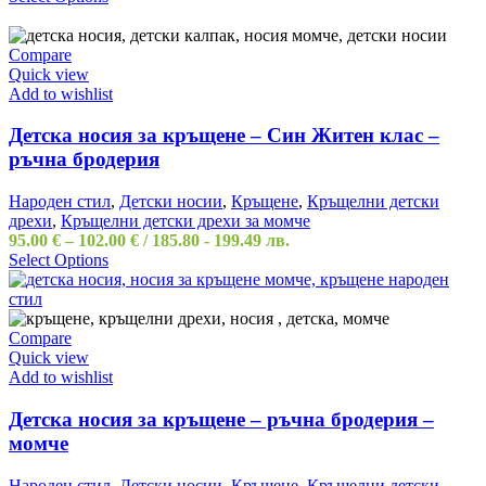
Compare
Quick view
Add to wishlist
Детска носия за кръщене – Син Житен клас –
ръчна бродерия
Народен стил
,
Детски носии
,
Кръщене
,
Кръщелни детски
дрехи
,
Кръщелни детски дрехи за момче
95.00
€
–
102.00
€
/ 185.80 - 199.49 лв.
Select Options
Compare
Quick view
Add to wishlist
Детска носия за кръщене – ръчна бродерия –
момче
Народен стил
,
Детски носии
,
Кръщене
,
Кръщелни детски