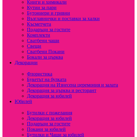
Книги и химикали
Кутии за пари
Бутониери и гривни
Възглавнички и поставки за халки
Късметчета
Подаръци за гостите
Комплекти
Сватбени чаши
Свещи
Сватбени Покани
Бокали за църква
Декорации
Флористика
Букетът на булката
Декорация на Изнесена церемония и залата
Декорация за църква и ресторант
Декорация за юбилей
Юбилей
Бутилки с пожелания
Декорация за юбилей
Подаръци за гостите
Покани за юбилей
Бутилки и Чаши за юбилей