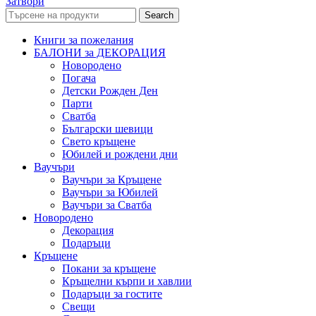
Затвори
Search
Книги за пожелания
БАЛОНИ за ДЕКОРАЦИЯ
Новородено
Погача
Детски Рожден Ден
Парти
Сватба
Български шевици
Свето кръщене
Юбилей и рождени дни
Ваучъри
Ваучъри за Кръщене
Ваучъри за Юбилей
Ваучъри за Сватба
Новородено
Декорация
Подаръци
Кръщене
Покани за кръщене
Кръщелни кърпи и хавлии
Подаръци за гостите
Свещи