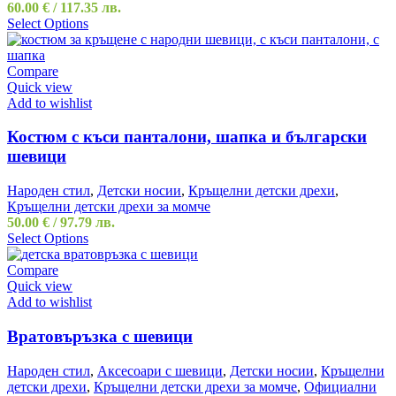
60.00
€
/ 117.35 лв.
Select Options
Compare
Quick view
Add to wishlist
Костюм с къси панталони, шапка и български
шевици
Народен стил
,
Детски носии
,
Кръщелни детски дрехи
,
Кръщелни детски дрехи за момче
50.00
€
/ 97.79 лв.
Select Options
Compare
Quick view
Add to wishlist
Вратовъръзка с шевици
Народен стил
,
Аксесоари с шевици
,
Детски носии
,
Кръщелни
детски дрехи
,
Кръщелни детски дрехи за момче
,
Официални