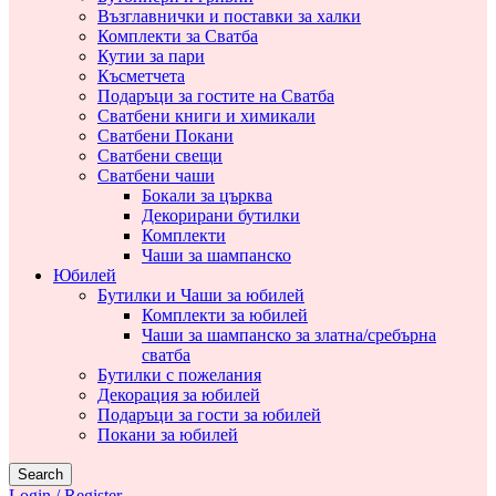
Възглавнички и поставки за халки
Комплекти за Сватба
Кутии за пари
Късметчета
Подаръци за гостите на Сватба
Сватбени книги и химикали
Сватбени Покани
Сватбени свещи
Сватбени чаши
Бокали за църква
Декорирани бутилки
Комплекти
Чаши за шампанско
Юбилей
Бутилки и Чаши за юбилей
Комплекти за юбилей
Чаши за шампанско за златна/сребърна
сватба
Бутилки с пожелания
Декорация за юбилей
Подаръци за гости за юбилей
Покани за юбилей
Search
Login / Register