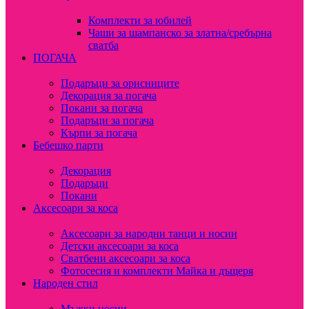
Комплекти за юбилей
Чаши за шампанско за златна/сребърна
сватба
ПОГАЧА
Подаръци за орисниците
Декорация за погача
Покани за погача
Подаръци за погача
Кърпи за погача
Бебешко парти
Декорация
Подаръци
Покани
Аксесоари за коса
Аксесоари за народни танци и носии
Детски аксесоари за коса
Сватбени аксесоари за коса
Фотосесия и комплекти Майка и дъщеря
Народен стил
Мъжки носии