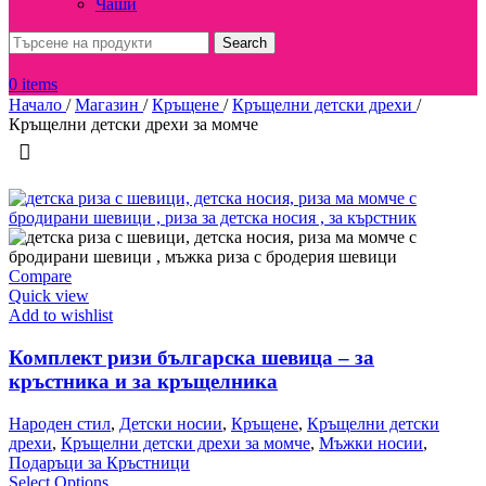
Чаши
Search
0
items
Начало
/
Магазин
/
Кръщене
/
Кръщелни детски дрехи
/
Кръщелни детски дрехи за момче
Compare
Quick view
Add to wishlist
Комплект ризи българска шевица – за
кръстника и за кръщелника
Народен стил
,
Детски носии
,
Кръщене
,
Кръщелни детски
дрехи
,
Кръщелни детски дрехи за момче
,
Мъжки носии
,
Подаръци за Кръстници
Select Options