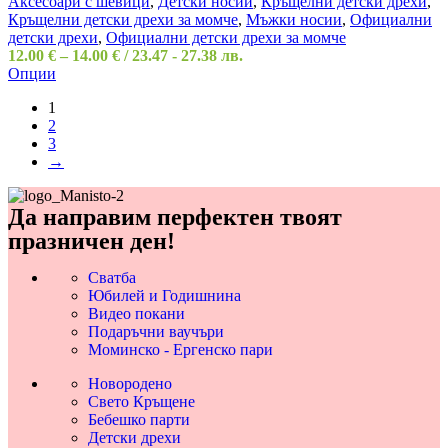
Аксесоари с шевици
,
Детски носии
,
Кръщелни детски дрехи
,
Кръщелни детски дрехи за момче
,
Мъжки носии
,
Официални
детски дрехи
,
Официални детски дрехи за момче
12.00
€
–
14.00
€
/ 23.47 - 27.38 лв.
Опции
1
2
3
→
Да направим перфектен твоят
празничен ден!
Сватба
Юбилей и Годишнина
Видео покани
Подаръчни ваучъри
Моминско - Ергенско пари
Новородено
Свето Кръщене
Бебешко парти
Детски дрехи