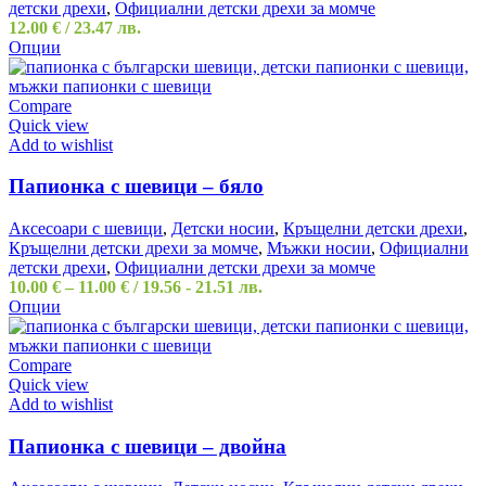
детски дрехи
,
Официални детски дрехи за момче
12.00
€
/ 23.47 лв.
Опции
Compare
Quick view
Add to wishlist
Папионка с шевици – бяло
Аксесоари с шевици
,
Детски носии
,
Кръщелни детски дрехи
,
Кръщелни детски дрехи за момче
,
Мъжки носии
,
Официални
детски дрехи
,
Официални детски дрехи за момче
10.00
€
–
11.00
€
/ 19.56 - 21.51 лв.
Опции
Compare
Quick view
Add to wishlist
Папионка с шевици – двойна