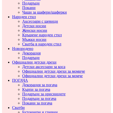
Подаръци
Покани
Чаши за шафери/шаферки
Народен стил
Аксесоари с шевици
Детски носии
Женски носии
Кръщене народен стил
Мъжки носии
Сватба в народен стил
Новородено
Декорация
Подаръци
Официални детски дрехи
Детски аксесоари за коса
Официални детски дрехи за момиче
Официални детски дрехи за момче
ПОГАЧА
Декорация за погача
Кърпи за погача
Подаръци за орисниците
Подаръци за погача
Покани за погача
Сватби
Бутониери и гривни