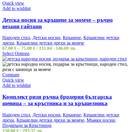
Quick view
Add to wishlist
Детска носия за кръщене за момче – ръчно
везани гайтани
Народен стил
,
Детски носии
,
Кръщене
,
Кръщелни детски
дрехи
,
Кръщелни детски дрехи за момче
67.00
€
–
75.00
€
/ 131.04 - 146.69 лв.
Select Options
Compare
Quick view
Add to wishlist
Комплект ризи ръчна бродерия българска
шевица – за кръстника и за кръщелника
Народен стил
,
Детски носии
,
Кръщене
,
Кръщелни детски
дрехи
,
Кръщелни детски дрехи за момче
,
Мъжки носии
,
Подаръци за Кръстници
150.00
€
/ 293.37 лв.