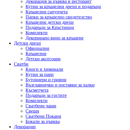
Декорация за църква и ресторант
Кутии за кръщелни дрехи и подаръци
Кръщелни сапунчета
Папки за кръщелно свидетелство
Кръщелни детски дрехи
Подаръци за Кръстници
Комплекти
Декорирано вино за кръщене
Детски дрехи
Официални
Кръщелни
Детски аксесоари
Сватби
Книги и химикали
Кутии за пари
Бутониери и гривни
Възглавнички и поставки за халки
Късметчета
Подаръци за гостите
Комплекти
Сватбени чаши
Свещи
Сватбени Покани
Бокали за църква
Декорации