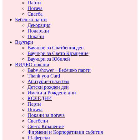
Парти
Погача
Сватба
Бебешко парти
Декорация
Подаръци
Покани
Ваучъри
Ваучъри за Сватбения ден
Ваучъри за Свето Кръщение
Ваучъри за Юбилей
ВИДЕО покани
Baby shower – Бебешко парти
Thank you Card
Абитуриентски бал
Детски рожден ден
Имени и Рождени дни
КОЛЕДНИ
Парти
Погача
Покани за погача
Сватбени
Свето Кръщение
Фирмени и Корпоративни събития
Шаферски