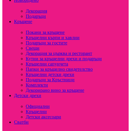
Новородено
Декорация
Подаръци
Кръщене
Покани за кръщене
Кръщелни кърпи и хавлии
Подаръци за гостите
Свещи
Декорация за църква и ресторант
Кутии за кръщелни дрехи и подаръци
Кръщелни сапунчета
Папки за кръщелно свидетелство
Кръщелни детски дрехи
Подаръци за Кръстници
Комплекти
Декорирано вино за кръщене
Детски дрехи
Официални
Кръщелни
Детски аксесоари
Сватби