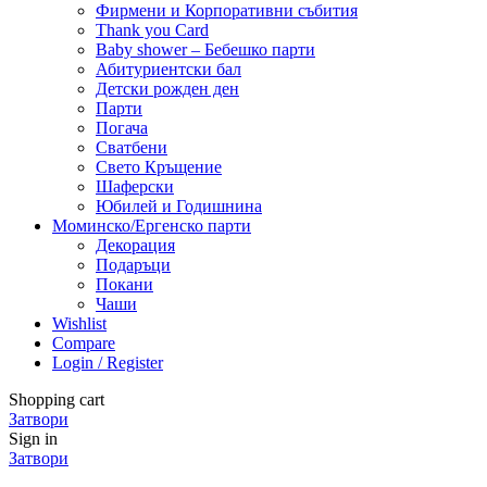
Фирмени и Корпоративни събития
Thank you Card
Baby shower – Бебешко парти
Абитуриентски бал
Детски рожден ден
Парти
Погача
Сватбени
Свето Кръщение
Шаферски
Юбилей и Годишнина
Моминско/Ергенско парти
Декорация
Подаръци
Покани
Чаши
Wishlist
Compare
Login / Register
Shopping cart
Затвори
Sign in
Затвори