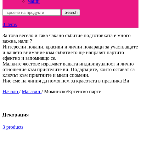
Чаши
Search
0
items
За това весело и така чакано събитие подготовката е много
важна, нали ?
Интересни покани, красиви и лични подараци за участващите
и вашето внимание към събитието ще направят партито
ефектно и запомнящо се.
Малките жестове изразяват вашата индивидуалност и лично
отношение към приятелите ви. Подаръците, които остават са
ключът към приятните и мили спомени.
Ние сме на линия да помогнем за красотата в празника Ви.
Начало
/
Магазин
/
Моминско/Ергенско парти
Декорация
3 products