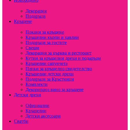
Новородено
Декорация
Подаръци
Кръщене
Покани за кръщене
Кръщелни кърпи и хавлии
Подаръци за гостите
Свещи
Декорация за църква и ресторант
Кутии за кръщелни дрехи и подаръци
Кръщелни сапунчета
Папки за кръщелно свидетелство
Кръщелни детски дрехи
Подаръци за Кръстници
Комплекти
Декорирано вино за кръщене
Детски дрехи
Официални
Кръщелни
Детски аксесоари
Сватби