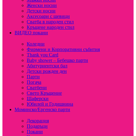
Женски носии
Детски носии
Аксесоари с шевици
Сватба в народен стил
Кръщене народен стил
ВИДЕО покани
Коледни
Фирмени и Корпоративни събития
Thank you Card
Baby shower – Бебешко парти
Абитуриентски бал
Детски рожден ден
Парти
Погача
Сватбени
Свето Кръщение
Шаферски
Юбилей и Годишнина
Моминско/Ергенско парти
Декорация
Подаръци
Покани