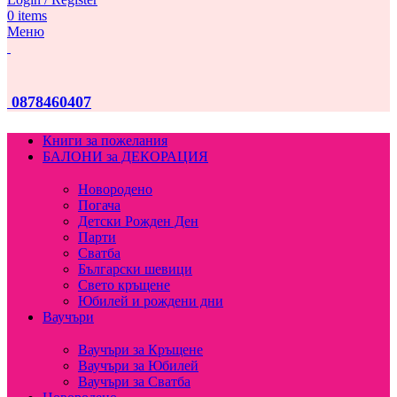
0
items
Меню
0878460407
Книги за пожелания
БАЛОНИ за ДЕКОРАЦИЯ
Новородено
Погача
Детски Рожден Ден
Парти
Сватба
Български шевици
Свето кръщене
Юбилей и рождени дни
Ваучъри
Ваучъри за Кръщене
Ваучъри за Юбилей
Ваучъри за Сватба