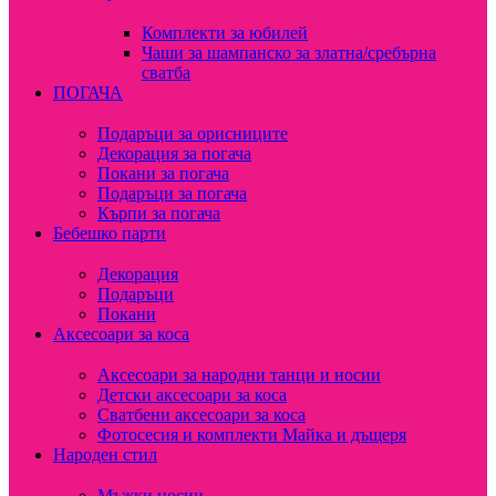
Комплекти за юбилей
Чаши за шампанско за златна/сребърна
сватба
ПОГАЧА
Подаръци за орисниците
Декорация за погача
Покани за погача
Подаръци за погача
Кърпи за погача
Бебешко парти
Декорация
Подаръци
Покани
Аксесоари за коса
Аксесоари за народни танци и носии
Детски аксесоари за коса
Сватбени аксесоари за коса
Фотосесия и комплекти Майка и дъщеря
Народен стил
Мъжки носии