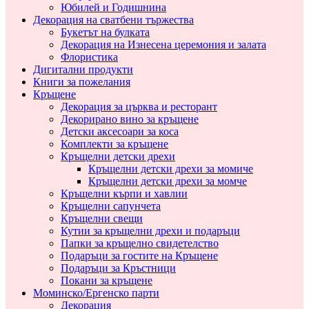
Юбилей и Годишнина
Декорация на сватбени тържества
Букетът на булката
Декорация на Изнесена церемония и залата
Флористика
Дигитални продукти
Книги за пожелания
Кръщене
Декорация за църква и ресторант
Декорирано вино за кръщене
Детски аксесоари за коса
Комплекти за кръщене
Кръщелни детски дрехи
Кръщелни детски дрехи за момиче
Кръщелни детски дрехи за момче
Кръщелни кърпи и хавлии
Кръщелни сапунчета
Кръщелни свещи
Кутии за кръщелни дрехи и подаръци
Папки за кръщелно свидетелство
Подаръци за гостите на Кръщене
Подаръци за Кръстници
Покани за кръщене
Моминско/Ергенско парти
Декорация