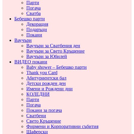
Парти
Погача
Сватба
Бебешко парти
Декорация
Подаръци
Покани
Ваучъри
Ваучъри за Сватбения ден
Ваучъри за Свето Кръщение
Ваучъри за Юбилей
ВИДЕО покани
Baby shower – Бебешко парти
Thank you Card
Абитуриентски бал
Детски рожден ден
Имени и Рождени дни
КОЛЕДНИ
Парти
Погача
Покани за погача
Сватбени
Свето Кръщение
Фирмени и Корпоративни събития
Шаферски