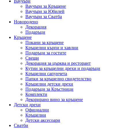
Ваучъри
Ваучъри за Кръщене
Ваучъри за Юбилей
Ваучъри за Сватба
Новородено
Декорация
Подаръци
Кръщене
Покани за кръщене
Кръщелни кърпи и хавлии
Подаръци за гостите
Свещи
Декорация за църква и ресторант
Кутии за кръщелни дрехи и подаръци
Кръщелни сапунчета
Папки за кръщелно свидетелство
Кръщелни детски дрехи
Подаръци за Кръстници
Комплекти
Декорирано вино за кръщене
Детски дрехи
Официални
Кръщелни
Детски аксесоари
Сватби