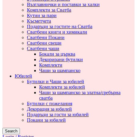
Възглавнички и поставки за халки
Комплекти за Сватба
Кутии за пари
Късметчета
Подаръци за гостите на Сватба
Сватбени книги и химикали
Сватбени Покани
Сватбени свещи
Сватбени чаши
Бокали за църква
Декорирани бутилки
Комплекти
Чаши за шампанско
Юбилей
Бутилки и Чаши за юбилей
Комплекти за юбилей
Чаши за шампанско за златна/сребърна
сватба
Бутилки с пожелания
Декорация за юбилей
Подаръци за гости за юбилей
Покани за юбилей
Search
Login / Register