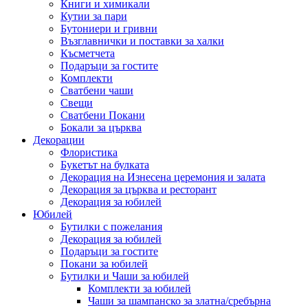
Книги и химикали
Кутии за пари
Бутониери и гривни
Възглавнички и поставки за халки
Късметчета
Подаръци за гостите
Комплекти
Сватбени чаши
Свещи
Сватбени Покани
Бокали за църква
Декорации
Флористика
Букетът на булката
Декорация на Изнесена церемония и залата
Декорация за църква и ресторант
Декорация за юбилей
Юбилей
Бутилки с пожелания
Декорация за юбилей
Подаръци за гостите
Покани за юбилей
Бутилки и Чаши за юбилей
Комплекти за юбилей
Чаши за шампанско за златна/сребърна