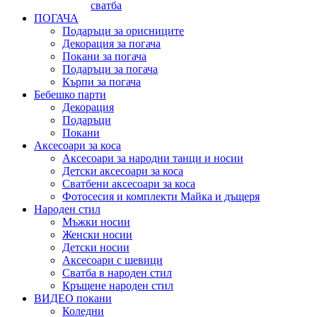
сватба
ПОГАЧА
Подаръци за орисниците
Декорация за погача
Покани за погача
Подаръци за погача
Кърпи за погача
Бебешко парти
Декорация
Подаръци
Покани
Аксесоари за коса
Аксесоари за народни танци и носии
Детски аксесоари за коса
Сватбени аксесоари за коса
Фотосесия и комплекти Майка и дъщеря
Народен стил
Мъжки носии
Женски носии
Детски носии
Аксесоари с шевици
Сватба в народен стил
Кръщене народен стил
ВИДЕО покани
Коледни