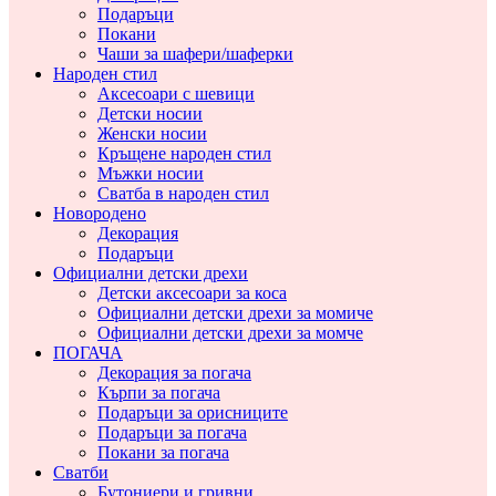
Подаръци
Покани
Чаши за шафери/шаферки
Народен стил
Аксесоари с шевици
Детски носии
Женски носии
Кръщене народен стил
Мъжки носии
Сватба в народен стил
Новородено
Декорация
Подаръци
Официални детски дрехи
Детски аксесоари за коса
Официални детски дрехи за момиче
Официални детски дрехи за момче
ПОГАЧА
Декорация за погача
Кърпи за погача
Подаръци за орисниците
Подаръци за погача
Покани за погача
Сватби
Бутониери и гривни