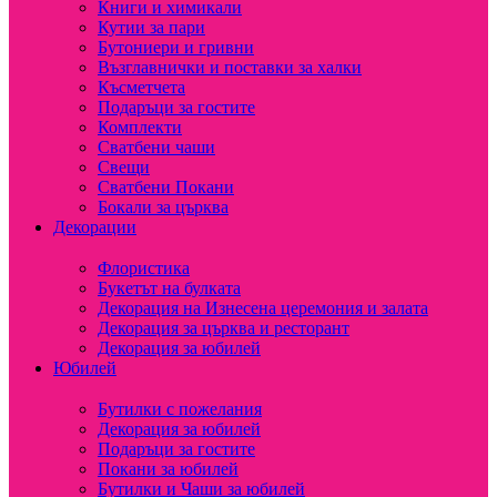
Книги и химикали
Кутии за пари
Бутониери и гривни
Възглавнички и поставки за халки
Късметчета
Подаръци за гостите
Комплекти
Сватбени чаши
Свещи
Сватбени Покани
Бокали за църква
Декорации
Флористика
Букетът на булката
Декорация на Изнесена церемония и залата
Декорация за църква и ресторант
Декорация за юбилей
Юбилей
Бутилки с пожелания
Декорация за юбилей
Подаръци за гостите
Покани за юбилей
Бутилки и Чаши за юбилей