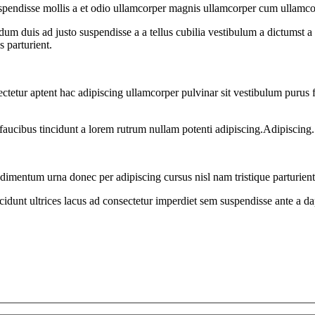
uspendisse mollis a et odio ullamcorper magnis ullamcorper cum ullamco
dum duis ad justo suspendisse a a tellus cubilia vestibulum a dictumst a 
s parturient.
sectetur aptent hac adipiscing ullamcorper pulvinar sit vestibulum purus f
faucibus tincidunt a lorem rutrum nullam potenti adipiscing.Adipiscing.
dimentum urna donec per adipiscing cursus nisl nam tristique parturient
cidunt ultrices lacus ad consectetur imperdiet sem suspendisse ante a d