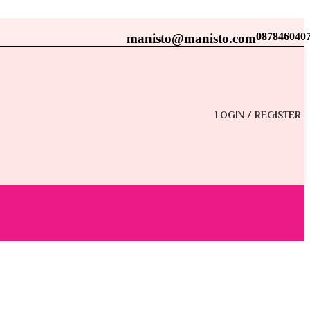
087846040
manisto@manisto.com
LOGIN / REGISTER