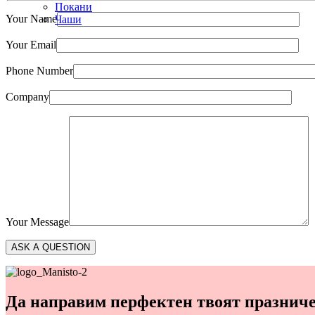
Покани
Your Name
Чаши
Your Email
Phone Number
Company
Your Message
Да направим перфектен твоят празниче