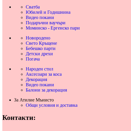
Сватба
Юбилей и Годишнина
Видео покани
Подаръчни ваучъри
Моминско - Ергенско пари
Новородено
Свето Кръщене
Бебешко парти
Детски дрехи
Погача
Народен стил
Аксесоари за коса
Декорация
Видео покани
Балони за декорация
За Атилие Мънисто
Общи условия и доставка
Контакти: