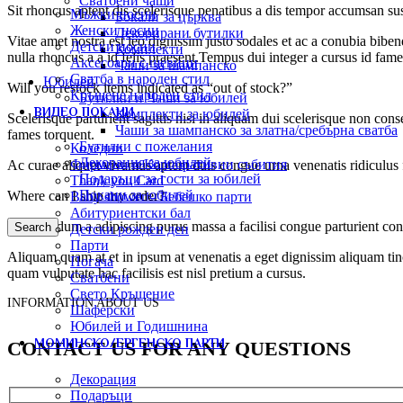
Сватбени чаши
Sit rhoncus aptent dis scelerisque penatibus a dis tempor accumsan s
Мъжки носии
Бокали за църква
Женски носии
Декорирани бутилки
Vitae amet nostra est leo dignissim justo sodales et ac a conubia biben
Детски носии
Комплекти
nulla rhoncus a a id felis praesent.Tempus dui integer a cursus id fame
Аксесоари с шевици
Чаши за шампанско
Сватба в народен стил
Юбилей
Will you restock items indicated as “out of stock?”
Кръщене народен стил
Бутилки и Чаши за юбилей
ВИДЕО ПОКАНИ
Комплекти за юбилей
Scelerisque parturient sagittis nisi in aliquam dui scelerisque non con
Чаши за шампанско за златна/сребърна сватба
fames torquent.
Бутилки с пожелания
Коледни
Декорация за юбилей
Фирмени и Корпоративни събития
Ac curae aliquet vivamus aptent duis congue urna venenatis ridiculus 
Подаръци за гости за юбилей
Thank you Card
Покани за юбилей
Where can I ship my order?
Baby shower – Бебешко парти
Абитуриентски бал
Ut bibendum a adipiscing purus massa a facilisi congue parturient con
Search
Детски рожден ден
Парти
Aliquam quam at et in ipsum at venenatis a eget dignissim aliquam tin
Погача
quam vulputate hac facilisis est nisl pretium a cursus.
Сватбени
Свето Кръщение
INFORMATION ABOUT US
Шаферски
Юбилей и Годишнина
МОМИНСКО/ЕРГЕНСКО ПАРТИ
CONTACT US FOR ANY QUESTIONS
Декорация
Подаръци