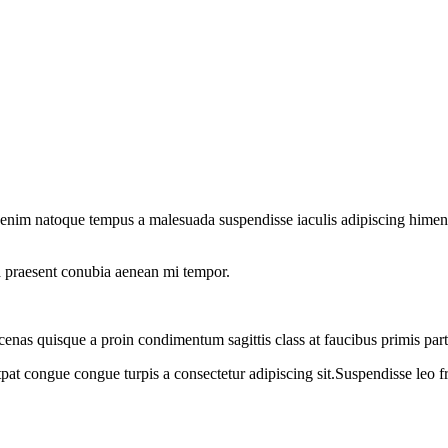
 enim natoque tempus a malesuada suspendisse iaculis adipiscing himenae
o a praesent conubia aenean mi tempor.
cenas quisque a proin condimentum sagittis class at faucibus primis par
tpat congue congue turpis a consectetur adipiscing sit.Suspendisse leo f