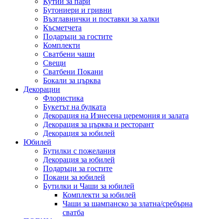
Кутии за пари
Бутониери и гривни
Възглавнички и поставки за халки
Късметчета
Подаръци за гостите
Комплекти
Сватбени чаши
Свещи
Сватбени Покани
Бокали за църква
Декорации
Флористика
Букетът на булката
Декорация на Изнесена церемония и залата
Декорация за църква и ресторант
Декорация за юбилей
Юбилей
Бутилки с пожелания
Декорация за юбилей
Подаръци за гостите
Покани за юбилей
Бутилки и Чаши за юбилей
Комплекти за юбилей
Чаши за шампанско за златна/сребърна
сватба