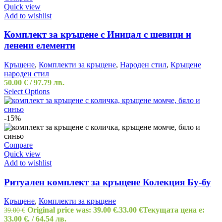
Quick view
Add to wishlist
Комплект за кръщене с Иницал с шевици и
ленени елементи
Кръщене
,
Комплекти за кръщене
,
Народен стил
,
Кръщене
народен стил
50.00
€
/ 97.79 лв.
Select Options
-15%
Compare
Quick view
Add to wishlist
Ритуален комплект за кръщене Колекция Бу-бу
Кръщене
,
Комплекти за кръщене
Original price was: 39.00 €.
33.00
€
Текущата цена е:
39.00
€
33.00 €.
/ 64.54 лв.