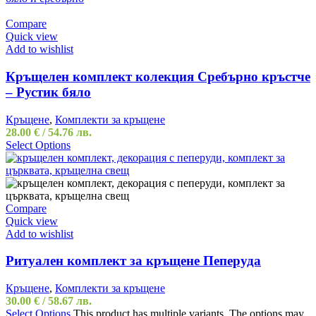
Compare
Quick view
Add to wishlist
Кръщелен комплект колекция Сребърно кръстче
– Рустик бяло
Кръщене
,
Комплекти за кръщене
28.00
€
/ 54.76 лв.
Select Options
Compare
Quick view
Add to wishlist
Ритуален комплект за кръщене Пеперуда
Кръщене
,
Комплекти за кръщене
30.00
€
/ 58.67 лв.
Select Options
This product has multiple variants. The options may