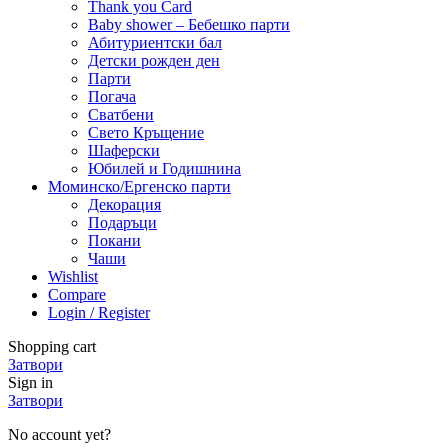
Thank you Card
Baby shower – Бебешко парти
Абитуриентски бал
Детски рожден ден
Парти
Погача
Сватбени
Свето Кръщение
Шаферски
Юбилей и Годишнина
Моминско/Ергенско парти
Декорация
Подаръци
Покани
Чаши
Wishlist
Compare
Login / Register
Shopping cart
Затвори
Sign in
Затвори
No account yet?