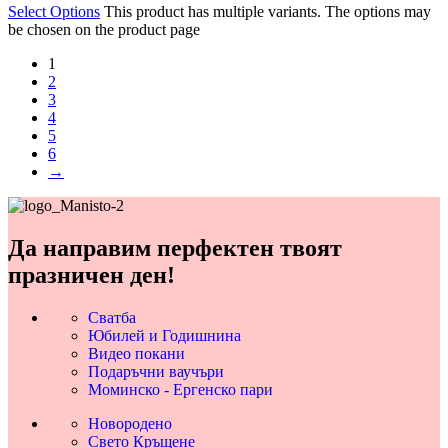
Select Options
This product has multiple variants. The options may
be chosen on the product page
1
2
3
4
5
6
→
Да направим перфектен твоят
празничен ден!
Сватба
Юбилей и Годишнина
Видео покани
Подаръчни ваучъри
Моминско - Ергенско пари
Новородено
Свето Кръщене