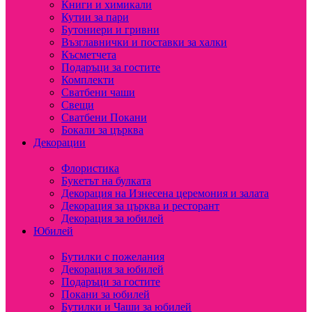
Книги и химикали
Кутии за пари
Бутониери и гривни
Възглавнички и поставки за халки
Късметчета
Подаръци за гостите
Комплекти
Сватбени чаши
Свещи
Сватбени Покани
Бокали за църква
Декорации
Флористика
Букетът на булката
Декорация на Изнесена церемония и залата
Декорация за църква и ресторант
Декорация за юбилей
Юбилей
Бутилки с пожелания
Декорация за юбилей
Подаръци за гостите
Покани за юбилей
Бутилки и Чаши за юбилей