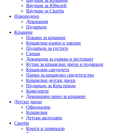
Ваучъри за Кръщене
Ваучъри за Юбилей
Ваучъри за Сватба
Новородено
Декорация
Подаръци
Кръщене
Покани за кръщене
Кръщелни кърпи и хавлии
Подаръци за гостите
Свещи
Декорация за църква и ресторант
Кутии за кръщелни дрехи и подаръци
Кръщелни сапунчета
Папки за кръщелно свидетелство
Кръщелни детски дрехи
Подаръци за Кръстници
Комплекти
Декорирано вино за кръщене
Детски дрехи
Официални
Кръщелни
Детски аксесоари
Сватби
Книги и химикали