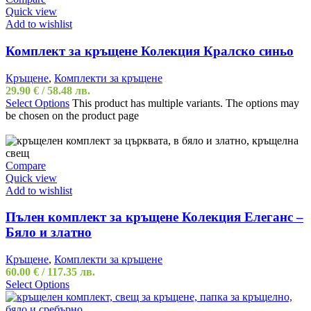
Quick view
Add to wishlist
Комплект за кръщене Колекция Кралско синьо
Кръщене
,
Комплекти за кръщене
29.90
€
/ 58.48 лв.
Select Options
This product has multiple variants. The options may
be chosen on the product page
Compare
Quick view
Add to wishlist
Пълен комплект за кръщене Колекция Елеганс –
Бяло и златно
Кръщене
,
Комплекти за кръщене
60.00
€
/ 117.35 лв.
Select Options