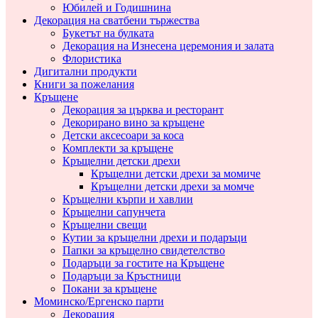
Юбилей и Годишнина
Декорация на сватбени тържества
Букетът на булката
Декорация на Изнесена церемония и залата
Флористика
Дигитални продукти
Книги за пожелания
Кръщене
Декорация за църква и ресторант
Декорирано вино за кръщене
Детски аксесоари за коса
Комплекти за кръщене
Кръщелни детски дрехи
Кръщелни детски дрехи за момиче
Кръщелни детски дрехи за момче
Кръщелни кърпи и хавлии
Кръщелни сапунчета
Кръщелни свещи
Кутии за кръщелни дрехи и подаръци
Папки за кръщелно свидетелство
Подаръци за гостите на Кръщене
Подаръци за Кръстници
Покани за кръщене
Моминско/Ергенско парти
Декорация