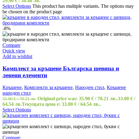
29.90
€
/ 58.48 лв.
Select Options
This product has multiple variants. The options may
be chosen on the product page
-8%
Compare
Quick view
Add to wishlist
Комплект за кръщене Българска шевица и
ленени елементи
Кръщене
,
Комплекти за кръщене
,
Народен стил
,
Кръщене
народен стил
Original price was: 35.90 € / 70.21 лв..
33.00
€
/
35.90
€
/ 70.21 лв.
64.54 лв.
Текущата цена е: 33.00 € / 64.54 лв..
Select Options
Compare