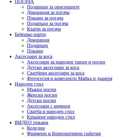
ПОГАЧА
Подаръци за орисниците
Декорация за погача
Покани за погача
Подаръци за погача
Кърпи за погача
Бебешко парти
Декорация
Подаръци
Покани
Аксесоари за коса
Аксесоари за народни танци и носии
Детски аксесоари за коса
Сватбени аксесоари за коса
Фотосесия и комплекти Майка и дъщеря
Народен стил
Мъжки носии
Женски носии
Детски носии
Аксесоари с шевици
Сватба в народен стил
Кръщене народен стил
ВИДЕО покани
Коледни
Фирмени и Корпоративни събития