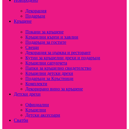
Новородено
Декорация
Подаръци
Кръщене
Покани за кръщене
Кръщелни кърпи и хавлии
Подаръци за гостите
Свещи
Декорация за църква и ресторант
Кутии за кръщелни дрехи и подаръци
Кръщелни сапунчета
Папки за кръщелно свидетелство
Кръщелни детски дрехи
Подаръци за Кръстници
Комплекти
Декорирано вино за кръщене
Детски дрехи
Официални
Кръщелни
Детски аксесоари
Сватби