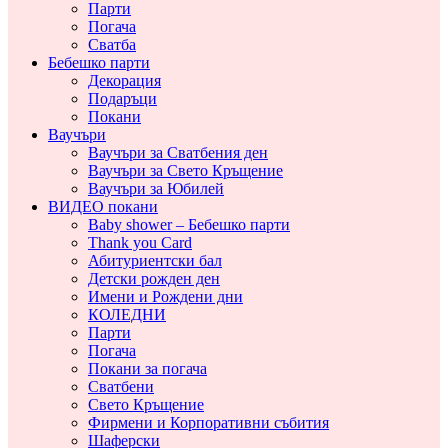
Парти
Погача
Сватба
Бебешко парти
Декорация
Подаръци
Покани
Ваучъри
Ваучъри за Сватбения ден
Ваучъри за Свето Кръщение
Ваучъри за Юбилей
ВИДЕО покани
Baby shower – Бебешко парти
Thank you Card
Абитуриентски бал
Детски рожден ден
Имени и Рождени дни
КОЛЕДНИ
Парти
Погача
Покани за погача
Сватбени
Свето Кръщение
Фирмени и Корпоративни събития
Шаферски