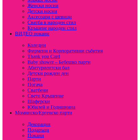
Женски носии
Детски носии
Аксесоари с шевици
Сватба в народен стил
Кръщене народен стил
ВИДЕО покани
Коледни
Фирмени и Корпоративни събития
Thank you Card
Baby shower – Бебешко парти
Абитуриентски бал
Детски рожден ден
Парти
Погача
Сватбени
Свето Кръщение
Шаферски
Юбилей и Годишнина
Моминско/Ергенско парти
Декорация
Подаръци
Покани