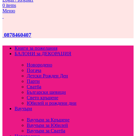
0
items
Меню
0878460407
Книги за пожелания
БАЛОНИ за ДЕКОРАЦИЯ
Новородено
Погача
Детски Рожден Ден
Парти
Сватба
Български шевици
Свето кръщене
Юбилей и рождени дни
Ваучъри
Ваучъри за Кръщене
Ваучъри за Юбилей
Ваучъри за Сватба