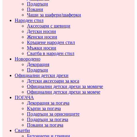
Подаръци
Покани
Чаши за шафери/шаферки
Народен стил
Аксесоари с шевици
Детски носии
Женски носии
Кръщене народен стил
Мъжки носии
Сватба в народен стил
Новородено
Декорация
Подаръци
Официални детски дрехи
Детски аксесоари за коса
Официални детски дрехи за момиче
Официални детски дрехи за момче
ПОГАЧА
Декорация за погача
Кърпи за погача
Подаръци за орисниците
Подаръци за погача
Покани за погача
Сватби
Бутониери и гривни