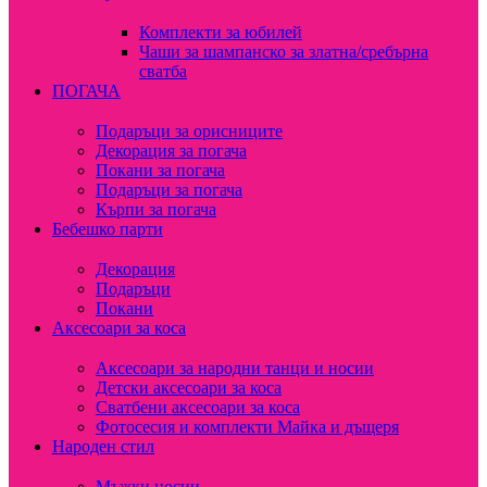
Комплекти за юбилей
Чаши за шампанско за златна/сребърна
сватба
ПОГАЧА
Подаръци за орисниците
Декорация за погача
Покани за погача
Подаръци за погача
Кърпи за погача
Бебешко парти
Декорация
Подаръци
Покани
Аксесоари за коса
Аксесоари за народни танци и носии
Детски аксесоари за коса
Сватбени аксесоари за коса
Фотосесия и комплекти Майка и дъщеря
Народен стил
Мъжки носии