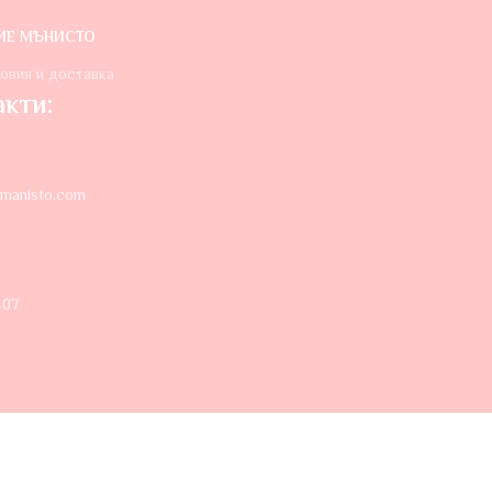
ИЕ МЪНИСТО
овия и доставка
кти:
manisto.com
407