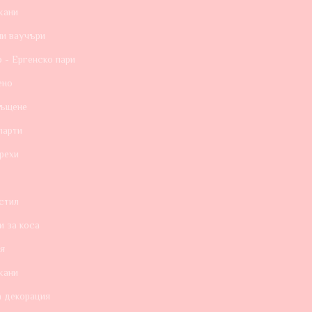
кани
и ваучъри
 - Ергенско пари
ено
ръщене
парти
рехи
стил
и за коса
я
кани
а декорация