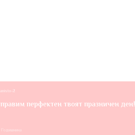
правим перфектен твоят празничен ден
 Годишнина