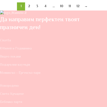
1
2
3
4
…
10
11
12
→
Да направим перфектен твоят
празничен ден!
Сватба
Юбилей и Годишнина
Видео покани
Подаръчни ваучъри
Моминско - Ергенско пари
Новородено
Свето Кръщене
Бебешко парти