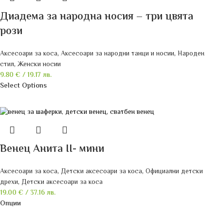
Диадема за народна носия – три цвята
рози
Аксесоари за коса
,
Аксесоари за народни танци и носии
,
Народен
стил
,
Женски носии
9.80
€
/ 19.17 лв.
Select Options
Венец Анита II- мини
Аксесоари за коса
,
Детски аксесоари за коса
,
Официални детски
дрехи
,
Детски аксесоари за коса
19.00
€
/ 37.16 лв.
Опции