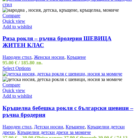
Compare
Quick view
Add to wishlist
Риза рокля – ръчна бродерия ШЕВИЦА
ЖИТЕН КЛАС
Народен стил
,
Женски носии
,
Кръщене
95.00
€
/ 185.80 лв.
Select Options
Compare
Quick view
Add to wishlist
Кръщелна бебешка рокля с български шевици –
ръчна бродерия
Народен стил
,
Детски носии
,
Кръщене
,
Кръщелни детски
дрехи
,
Кръщелни детски дрехи за момиче
37.90
€
–
39.90
€
Price range: 37.90 € through 39.90 €
/ 74.13 -