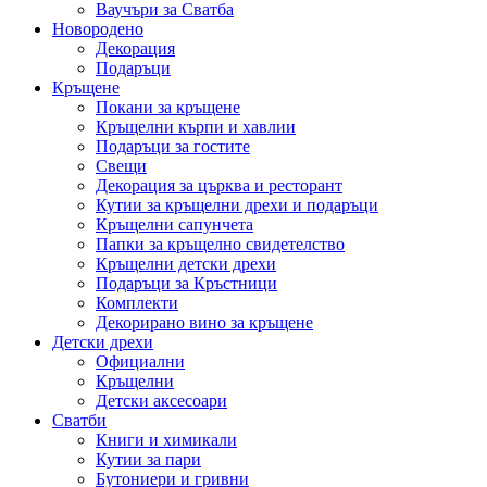
Ваучъри за Сватба
Новородено
Декорация
Подаръци
Кръщене
Покани за кръщене
Кръщелни кърпи и хавлии
Подаръци за гостите
Свещи
Декорация за църква и ресторант
Кутии за кръщелни дрехи и подаръци
Кръщелни сапунчета
Папки за кръщелно свидетелство
Кръщелни детски дрехи
Подаръци за Кръстници
Комплекти
Декорирано вино за кръщене
Детски дрехи
Официални
Кръщелни
Детски аксесоари
Сватби
Книги и химикали
Кутии за пари
Бутониери и гривни