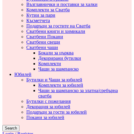
Възглавнички и поставки за халки
Комплекти за Сватба
Кутии за пари
Късметчета
Подаръци за гостите на Сватба
Сватбени книги и химикали
Сватбени Покани
Сватбени свещи
Сватбени чаши
Бокали за църква
Декорирани бутилки
Комплекти
Чаши за шампанско
Юбилей
Бутилки и Чаши за юбилей
Комплекти за юбилей
Чаши за шампанско за златна/сребърна
сватба
Бутилки с пожелания
Декорация за юбилей
Подаръци за гости за юбилей
Покани за юбилей
Search
Login / Register