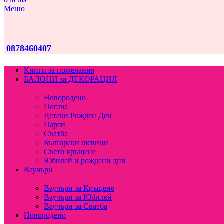
Меню
0878460407
Книги за пожелания
БАЛОНИ за ДЕКОРАЦИЯ
Новородено
Погача
Детски Рожден Ден
Парти
Сватба
Български шевици
Свето кръщене
Юбилей и рождени дни
Ваучъри
Ваучъри за Кръщене
Ваучъри за Юбилей
Ваучъри за Сватба
Новородено