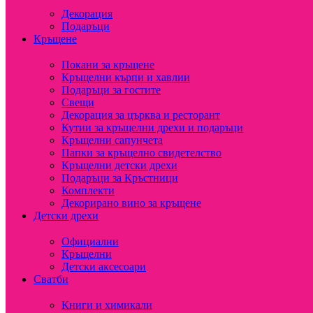
Декорация
Подаръци
Кръщене
Покани за кръщене
Кръщелни кърпи и хавлии
Подаръци за гостите
Свещи
Декорация за църква и ресторант
Кутии за кръщелни дрехи и подаръци
Кръщелни сапунчета
Папки за кръщелно свидетелство
Кръщелни детски дрехи
Подаръци за Кръстници
Комплекти
Декорирано вино за кръщене
Детски дрехи
Официални
Кръщелни
Детски аксесоари
Сватби
Книги и химикали