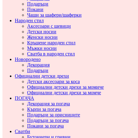
Подаръци
Покани
Чаши за шафери/шаферки
Народен стил
Аксесоари с шевици
Детски носии
Женски носии
Кръщене народен стил
Мъжки носии
Сватба в народен стил
Новородено
Декорация
Подаръци
Официални детски дрехи
Детски аксесоари за коса
Официални детски дрехи за момиче
Официални детски дрехи за момче
ПОГАЧА
Декорация за погача
Кърпи за погача
Подаръци за орисниците
Подаръци за погача
Покани за погача
Сватби
Бутониери и гривни