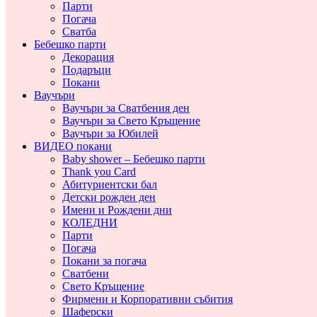
Парти
Погача
Сватба
Бебешко парти
Декорация
Подаръци
Покани
Ваучъри
Ваучъри за Сватбения ден
Ваучъри за Свето Кръщение
Ваучъри за Юбилей
ВИДЕО покани
Baby shower – Бебешко парти
Thank you Card
Абитуриентски бал
Детски рожден ден
Имени и Рождени дни
КОЛЕДНИ
Парти
Погача
Покани за погача
Сватбени
Свето Кръщение
Фирмени и Корпоративни събития
Шаферски