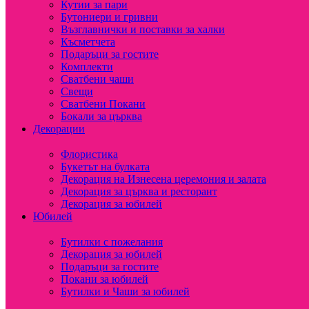
Кутии за пари
Бутониери и гривни
Възглавнички и поставки за халки
Късметчета
Подаръци за гостите
Комплекти
Сватбени чаши
Свещи
Сватбени Покани
Бокали за църква
Декорации
Флористика
Букетът на булката
Декорация на Изнесена церемония и залата
Декорация за църква и ресторант
Декорация за юбилей
Юбилей
Бутилки с пожелания
Декорация за юбилей
Подаръци за гостите
Покани за юбилей
Бутилки и Чаши за юбилей