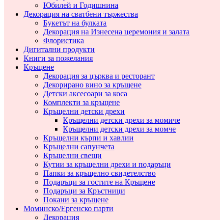
Юбилей и Годишнина
Декорация на сватбени тържества
Букетът на булката
Декорация на Изнесена церемония и залата
Флористика
Дигитални продукти
Книги за пожелания
Кръщене
Декорация за църква и ресторант
Декорирано вино за кръщене
Детски аксесоари за коса
Комплекти за кръщене
Кръщелни детски дрехи
Кръщелни детски дрехи за момиче
Кръщелни детски дрехи за момче
Кръщелни кърпи и хавлии
Кръщелни сапунчета
Кръщелни свещи
Кутии за кръщелни дрехи и подаръци
Папки за кръщелно свидетелство
Подаръци за гостите на Кръщене
Подаръци за Кръстници
Покани за кръщене
Моминско/Ергенско парти
Декорация