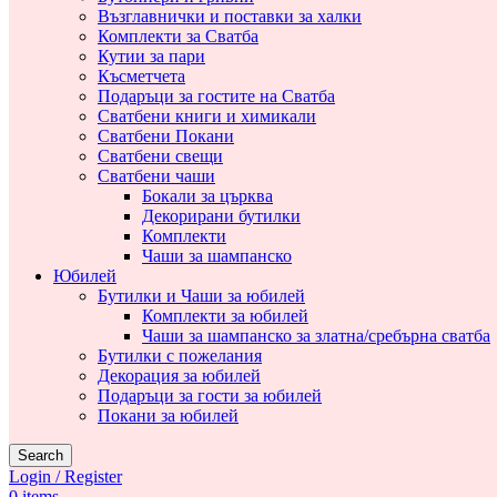
Възглавнички и поставки за халки
Комплекти за Сватба
Кутии за пари
Късметчета
Подаръци за гостите на Сватба
Сватбени книги и химикали
Сватбени Покани
Сватбени свещи
Сватбени чаши
Бокали за църква
Декорирани бутилки
Комплекти
Чаши за шампанско
Юбилей
Бутилки и Чаши за юбилей
Комплекти за юбилей
Чаши за шампанско за златна/сребърна сватба
Бутилки с пожелания
Декорация за юбилей
Подаръци за гости за юбилей
Покани за юбилей
Search
Login / Register
0
items