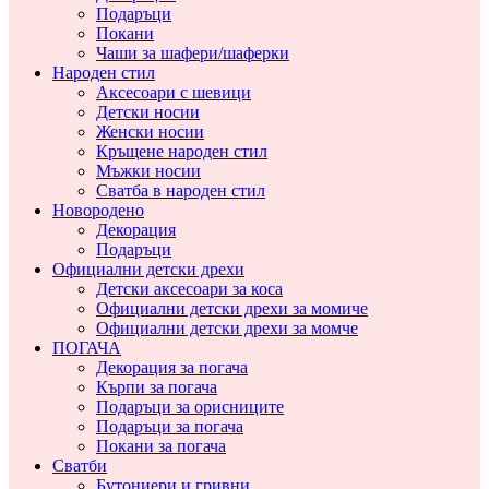
Подаръци
Покани
Чаши за шафери/шаферки
Народен стил
Аксесоари с шевици
Детски носии
Женски носии
Кръщене народен стил
Мъжки носии
Сватба в народен стил
Новородено
Декорация
Подаръци
Официални детски дрехи
Детски аксесоари за коса
Официални детски дрехи за момиче
Официални детски дрехи за момче
ПОГАЧА
Декорация за погача
Кърпи за погача
Подаръци за орисниците
Подаръци за погача
Покани за погача
Сватби
Бутониери и гривни