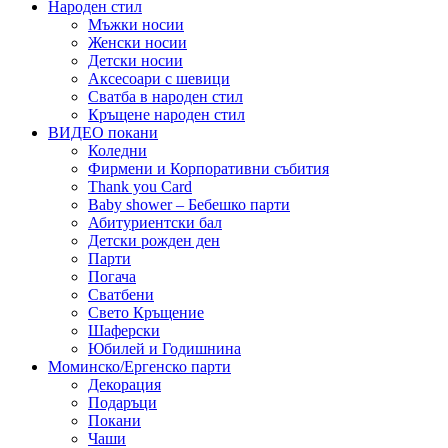
Народен стил
Мъжки носии
Женски носии
Детски носии
Аксесоари с шевици
Сватба в народен стил
Кръщене народен стил
ВИДЕО покани
Коледни
Фирмени и Корпоративни събития
Thank you Card
Baby shower – Бебешко парти
Абитуриентски бал
Детски рожден ден
Парти
Погача
Сватбени
Свето Кръщение
Шаферски
Юбилей и Годишнина
Моминско/Ергенско парти
Декорация
Подаръци
Покани
Чаши