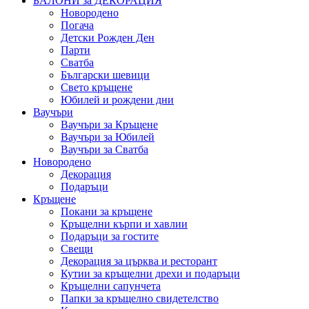
БАЛОНИ за ДЕКОРАЦИЯ
Новородено
Погача
Детски Рожден Ден
Парти
Сватба
Български шевици
Свето кръщене
Юбилей и рождени дни
Ваучъри
Ваучъри за Кръщене
Ваучъри за Юбилей
Ваучъри за Сватба
Новородено
Декорация
Подаръци
Кръщене
Покани за кръщене
Кръщелни кърпи и хавлии
Подаръци за гостите
Свещи
Декорация за църква и ресторант
Кутии за кръщелни дрехи и подаръци
Кръщелни сапунчета
Папки за кръщелно свидетелство