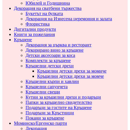
Юбилей и Годишнина
Декорация на сватбени тържества
Букетът на булката
Декорация на Изнесена церемония и залата
Флористика
Дигитални продукти
Книги за пожелания
Кръщене
Декорация за църква и ресторант
Декорирано вино за кръщене
Детски аксесоари за коса
Комплекти за кръщене
Кръщелни детски дрехи
Кръщелни детски дрехи за момиче
Кръщелни детски дрехи за момче
Кръщелни кърпи и хавлии
Кръщелни сапунчета
Кръщелни свещи
Кутии за кръщелни дрехи и подаръци
Папки за кръщелно свидетелство
Подаръци за гостите на Кръщене
Подаръци за Кръстници
Покани за кръщене
Моминско/Ергенско парти
Декорация