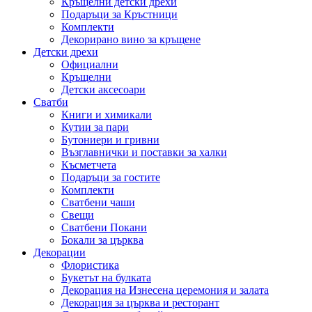
Кръщелни детски дрехи
Подаръци за Кръстници
Комплекти
Декорирано вино за кръщене
Детски дрехи
Официални
Кръщелни
Детски аксесоари
Сватби
Книги и химикали
Кутии за пари
Бутониери и гривни
Възглавнички и поставки за халки
Късметчета
Подаръци за гостите
Комплекти
Сватбени чаши
Свещи
Сватбени Покани
Бокали за църква
Декорации
Флористика
Букетът на булката
Декорация на Изнесена церемония и залата
Декорация за църква и ресторант