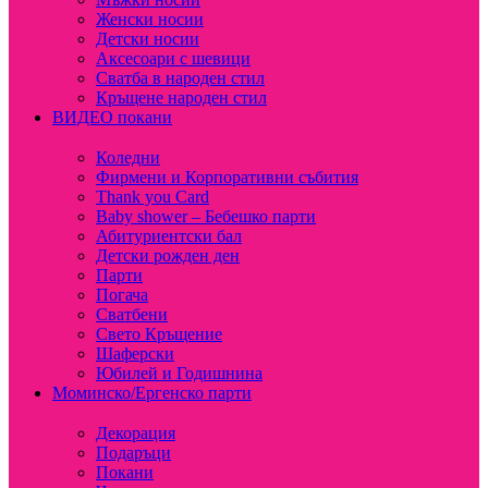
Женски носии
Детски носии
Аксесоари с шевици
Сватба в народен стил
Кръщене народен стил
ВИДЕО покани
Коледни
Фирмени и Корпоративни събития
Thank you Card
Baby shower – Бебешко парти
Абитуриентски бал
Детски рожден ден
Парти
Погача
Сватбени
Свето Кръщение
Шаферски
Юбилей и Годишнина
Моминско/Ергенско парти
Декорация
Подаръци
Покани