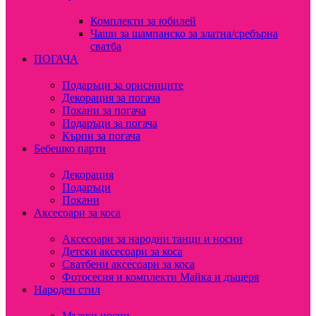
Комплекти за юбилей
Чаши за шампанско за златна/сребърна
сватба
ПОГАЧА
Подаръци за орисниците
Декорация за погача
Покани за погача
Подаръци за погача
Кърпи за погача
Бебешко парти
Декорация
Подаръци
Покани
Аксесоари за коса
Аксесоари за народни танци и носии
Детски аксесоари за коса
Сватбени аксесоари за коса
Фотосесия и комплекти Майка и дъщеря
Народен стил
Мъжки носии