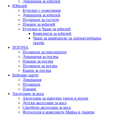
Декорация за юбилей
Юбилей
Бутилки с пожелания
Декорация за юбилей
Подаръци за гостите
Покани за юбилей
Бутилки и Чаши за юбилей
Комплекти за юбилей
Чаши за шампанско за златна/сребърна
сватба
ПОГАЧА
Подаръци за орисниците
Декорация за погача
Покани за погача
Подаръци за погача
Кърпи за погача
Бебешко парти
Декорация
Подаръци
Покани
Аксесоари за коса
Аксесоари за народни танци и носии
Детски аксесоари за коса
Сватбени аксесоари за коса
Фотосесия и комплекти Майка и дъщеря