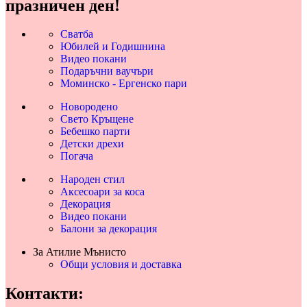
празничен ден!
Сватба
Юбилей и Годишнина
Видео покани
Подаръчни ваучъри
Моминско - Ергенско пари
Новородено
Свето Кръщене
Бебешко парти
Детски дрехи
Погача
Народен стил
Аксесоари за коса
Декорация
Видео покани
Балони за декорация
За Атилие Мънисто
Общи условия и доставка
Контакти: