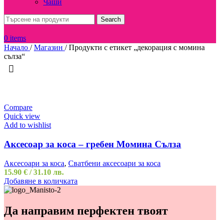
Чаши
Search
0
items
Начало
/
Магазин
/
Продукти с етикет „декорация с момина
сълза“
Compare
Quick view
Add to wishlist
Аксесоар за коса – гребен Момина Сълза
Аксесоари за коса
,
Сватбени аксесоари за коса
15.90
€
/ 31.10 лв.
Добавяне в количката
Да направим перфектен твоят