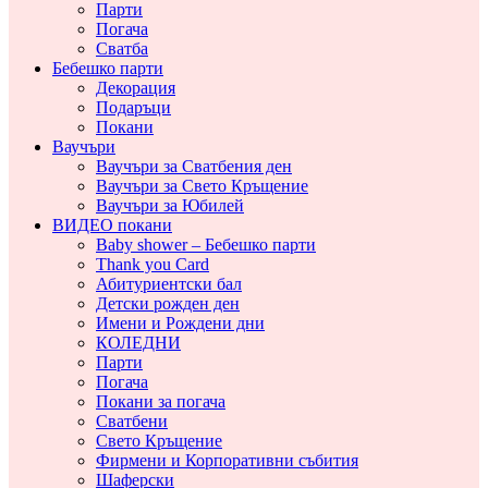
Парти
Погача
Сватба
Бебешко парти
Декорация
Подаръци
Покани
Ваучъри
Ваучъри за Сватбения ден
Ваучъри за Свето Кръщение
Ваучъри за Юбилей
ВИДЕО покани
Baby shower – Бебешко парти
Thank you Card
Абитуриентски бал
Детски рожден ден
Имени и Рождени дни
КОЛЕДНИ
Парти
Погача
Покани за погача
Сватбени
Свето Кръщение
Фирмени и Корпоративни събития
Шаферски