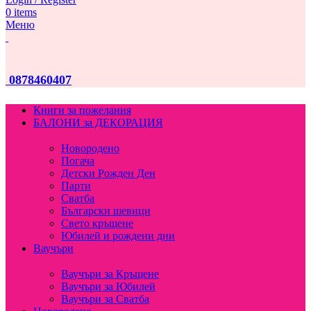
0
items
Меню
0878460407
Книги за пожелания
БАЛОНИ за ДЕКОРАЦИЯ
Новородено
Погача
Детски Рожден Ден
Парти
Сватба
Български шевици
Свето кръщене
Юбилей и рождени дни
Ваучъри
Ваучъри за Кръщене
Ваучъри за Юбилей
Ваучъри за Сватба