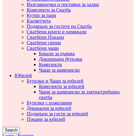
Възглавнички и поставки за халки
Комплекти за Сватба
Кутии за пари
Късметчета
Подаръци за гостите на Сватба
Сватбени книги и химикали
Сватбени Покани
Сватбени свещи
Сватбени чаши
Бокали за църква
Декорирани бутилки
Комплекти
Чаши за шампанско
Юбилей
Бутилки и Чаши за юбилей
Комплекти за юбилей
Чаши за шампанско за златна/сребърна
сватба
Бутилки с пожелания
Декорация за юбилей
Подаръци за гости за юбилей
Покани за юбилей
Search
Login / Register