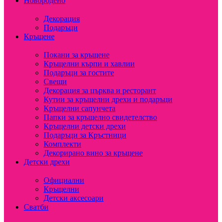
Новородено
Декорация
Подаръци
Кръщене
Покани за кръщене
Кръщелни кърпи и хавлии
Подаръци за гостите
Свещи
Декорация за църква и ресторант
Кутии за кръщелни дрехи и подаръци
Кръщелни сапунчета
Папки за кръщелно свидетелство
Кръщелни детски дрехи
Подаръци за Кръстници
Комплекти
Декорирано вино за кръщене
Детски дрехи
Официални
Кръщелни
Детски аксесоари
Сватби