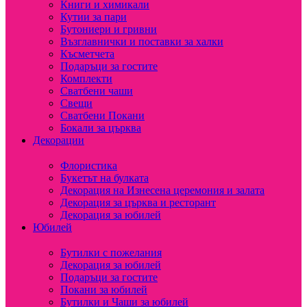
Книги и химикали
Кутии за пари
Бутониери и гривни
Възглавнички и поставки за халки
Късметчета
Подаръци за гостите
Комплекти
Сватбени чаши
Свещи
Сватбени Покани
Бокали за църква
Декорации
Флористика
Букетът на булката
Декорация на Изнесена церемония и залата
Декорация за църква и ресторант
Декорация за юбилей
Юбилей
Бутилки с пожелания
Декорация за юбилей
Подаръци за гостите
Покани за юбилей
Бутилки и Чаши за юбилей