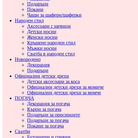
Подаръци
Покани
Чаши за шафери/шаферки
Народен стил
Аксесоари с шевици
Детски носии
Женски носии
Кръщене народен стил
Мъжки носии
Сватба в народен стил
Новородено
Декорация
Подаръци
Официални детски дрехи
Детски аксесоари за коса
Официални детски дрехи за момиче
Официални детски дрехи за момче
ПОГАЧА
Декорация за погача
Кърпи за погача
Подаръци за орисниците
Подаръци за погача
Покани за погача
Сватби
Бутониери и гривни