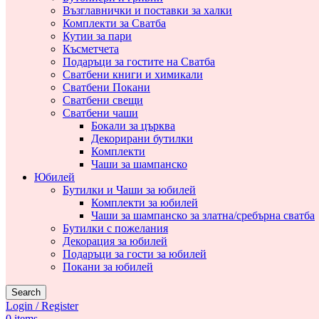
Възглавнички и поставки за халки
Комплекти за Сватба
Кутии за пари
Късметчета
Подаръци за гостите на Сватба
Сватбени книги и химикали
Сватбени Покани
Сватбени свещи
Сватбени чаши
Бокали за църква
Декорирани бутилки
Комплекти
Чаши за шампанско
Юбилей
Бутилки и Чаши за юбилей
Комплекти за юбилей
Чаши за шампанско за златна/сребърна сватба
Бутилки с пожелания
Декорация за юбилей
Подаръци за гости за юбилей
Покани за юбилей
Search
Login / Register
0
items