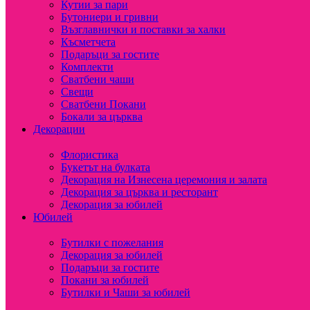
Кутии за пари
Бутониери и гривни
Възглавнички и поставки за халки
Късметчета
Подаръци за гостите
Комплекти
Сватбени чаши
Свещи
Сватбени Покани
Бокали за църква
Декорации
Флористика
Букетът на булката
Декорация на Изнесена церемония и залата
Декорация за църква и ресторант
Декорация за юбилей
Юбилей
Бутилки с пожелания
Декорация за юбилей
Подаръци за гостите
Покани за юбилей
Бутилки и Чаши за юбилей