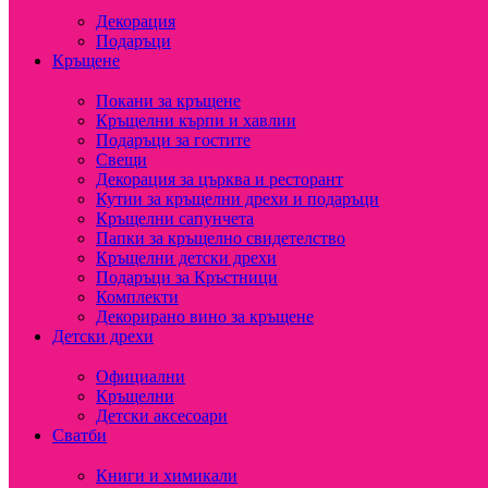
Декорация
Подаръци
Кръщене
Покани за кръщене
Кръщелни кърпи и хавлии
Подаръци за гостите
Свещи
Декорация за църква и ресторант
Кутии за кръщелни дрехи и подаръци
Кръщелни сапунчета
Папки за кръщелно свидетелство
Кръщелни детски дрехи
Подаръци за Кръстници
Комплекти
Декорирано вино за кръщене
Детски дрехи
Официални
Кръщелни
Детски аксесоари
Сватби
Книги и химикали