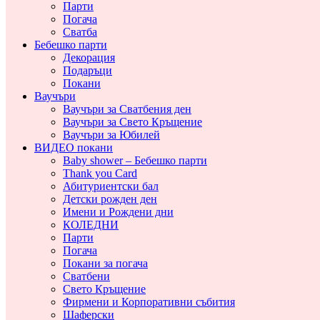
Парти
Погача
Сватба
Бебешко парти
Декорация
Подаръци
Покани
Ваучъри
Ваучъри за Сватбения ден
Ваучъри за Свето Кръщение
Ваучъри за Юбилей
ВИДЕО покани
Baby shower – Бебешко парти
Thank you Card
Абитуриентски бал
Детски рожден ден
Имени и Рождени дни
КОЛЕДНИ
Парти
Погача
Покани за погача
Сватбени
Свето Кръщение
Фирмени и Корпоративни събития
Шаферски