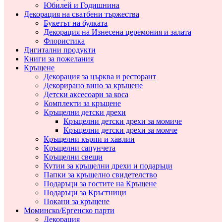
Юбилей и Годишнина
Декорация на сватбени тържества
Букетът на булката
Декорация на Изнесена церемония и залата
Флористика
Дигитални продукти
Книги за пожелания
Кръщене
Декорация за църква и ресторант
Декорирано вино за кръщене
Детски аксесоари за коса
Комплекти за кръщене
Кръщелни детски дрехи
Кръщелни детски дрехи за момиче
Кръщелни детски дрехи за момче
Кръщелни кърпи и хавлии
Кръщелни сапунчета
Кръщелни свещи
Кутии за кръщелни дрехи и подаръци
Папки за кръщелно свидетелство
Подаръци за гостите на Кръщене
Подаръци за Кръстници
Покани за кръщене
Моминско/Ергенско парти
Декорация