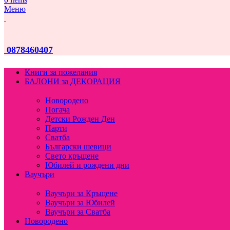
Меню
0878460407
Книги за пожелания
БАЛОНИ за ДЕКОРАЦИЯ
Новородено
Погача
Детски Рожден Ден
Парти
Сватба
Български шевици
Свето кръщене
Юбилей и рождени дни
Ваучъри
Ваучъри за Кръщене
Ваучъри за Юбилей
Ваучъри за Сватба
Новородено