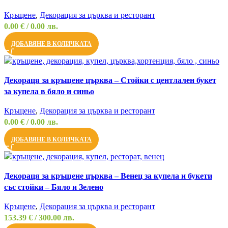
Кръщене
,
Декорация за църква и ресторант
0.00
€
/ 0.00 лв.
ДОБАВЯНЕ В КОЛИЧКАТА
Compare
Декораця за кръщене църква – Стойки с центлален букет
Quick view
за купела в бяло и синьо
Add to wishlist
Кръщене
,
Декорация за църква и ресторант
0.00
€
/ 0.00 лв.
ДОБАВЯНЕ В КОЛИЧКАТА
Compare
Декораця за кръщене църква – Венец за купела и букети
Quick view
със стойки – Бяло и Зелено
Add to wishlist
Кръщене
,
Декорация за църква и ресторант
153.39
€
/ 300.00 лв.