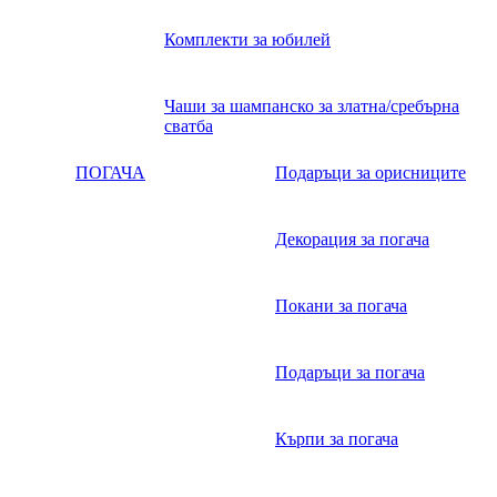
Комплекти за юбилей
Чаши за шампанско за златна/сребърна
сватба
ПОГАЧА
Подаръци за орисниците
Декорация за погача
Покани за погача
Подаръци за погача
Кърпи за погача