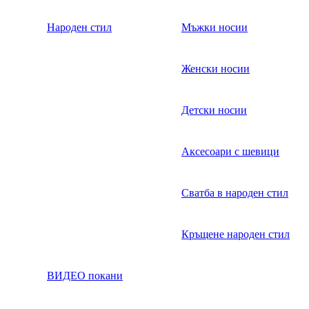
Народен стил
Мъжки носии
Женски носии
Детски носии
Аксесоари с шевици
Сватба в народен стил
Кръщене народен стил
ВИДЕО покани