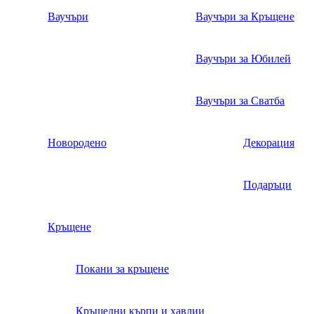
Ваучъри
Ваучъри за Кръщене
Ваучъри за Юбилей
Ваучъри за Сватба
Новородено
Декорация
Подаръци
Кръщене
Покани за кръщене
Кръщелни кърпи и хавлии