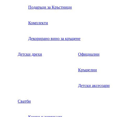
Подаръци за Кръстници
Комплекти
Декорирано вино за кръщене
Детски дрехи
Официални
Кръщелни
Детски аксесоари
Сватби
Книги и химикали