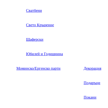
Сватбени
Свето Кръщение
Шаферски
Юбилей и Годишнина
Моминско/Ергенско парти
Декорация
Подаръци
Покани