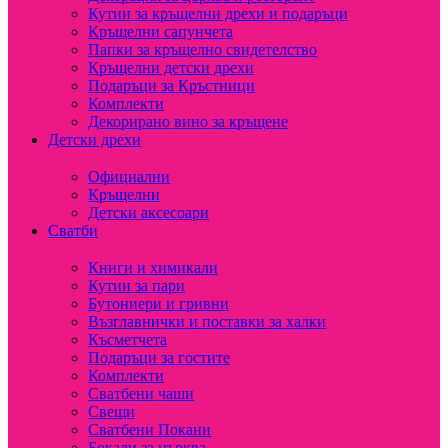
Кутии за кръщелни дрехи и подаръци
Кръщелни сапунчета
Папки за кръщелно свидетелство
Кръщелни детски дрехи
Подаръци за Кръстници
Комплекти
Декорирано вино за кръщене
Детски дрехи
Официални
Кръщелни
Детски аксесоари
Сватби
Книги и химикали
Кутии за пари
Бутониери и гривни
Възглавнички и поставки за халки
Късметчета
Подаръци за гостите
Комплекти
Сватбени чаши
Свещи
Сватбени Покани
Бокали за църква