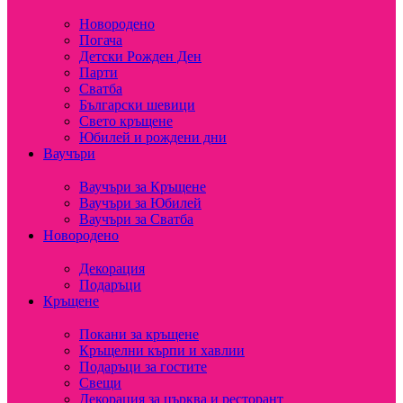
Новородено
Погача
Детски Рожден Ден
Парти
Сватба
Български шевици
Свето кръщене
Юбилей и рождени дни
Ваучъри
Ваучъри за Кръщене
Ваучъри за Юбилей
Ваучъри за Сватба
Новородено
Декорация
Подаръци
Кръщене
Покани за кръщене
Кръщелни кърпи и хавлии
Подаръци за гостите
Свещи
Декорация за църква и ресторант