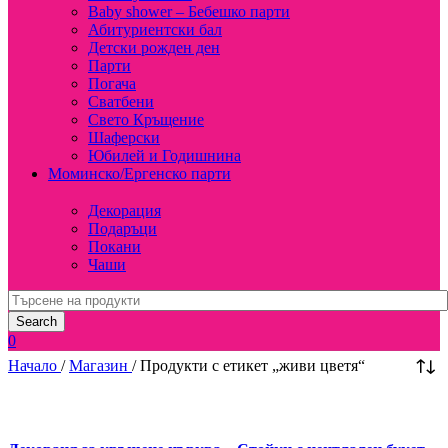
Baby shower – Бебешко парти
Абитуриентски бал
Детски рожден ден
Парти
Погача
Сватбени
Свето Кръщение
Шаферски
Юбилей и Годишнина
Моминско/Ергенско парти
Декорация
Подаръци
Покани
Чаши
Search
0
Начало
/
Магазин
/
Продукти с етикет „живи цветя“
Compare