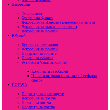
Декорации
Флористика
Букетът на булката
Декорация на Изнесена церемония и залата
Декорация за църква и ресторант
Декорация за юбилей
Юбилей
Бутилки с пожелания
Декорация за юбилей
Подаръци за гостите
Покани за юбилей
Бутилки и Чаши за юбилей
Комплекти за юбилей
Чаши за шампанско за златна/сребърна
сватба
ПОГАЧА
Подаръци за орисниците
Декорация за погача
Покани за погача
Подаръци за погача