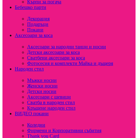
Кърпи за погача
Бебешко парти
Декорация
Подаръци
Покани
Аксесоари за коса
Аксесоари за народни танци и носии
Детски аксесоари за коса
Сватбени аксесоари за коса
Фотосесия и комплекти Майка и дъщеря
Народен стил
Мъжки носии
Женски носии
Детски носии
Аксесоари с шевици
Сватба в народен стил
Кръщене народен стил
ВИДЕО покани
Коледни
Фирмени и Корпоративни събития
Thank you Card