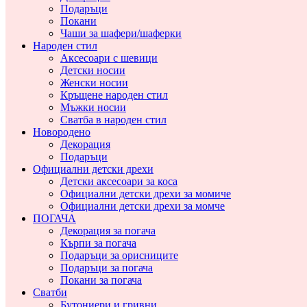
Подаръци
Покани
Чаши за шафери/шаферки
Народен стил
Аксесоари с шевици
Детски носии
Женски носии
Кръщене народен стил
Мъжки носии
Сватба в народен стил
Новородено
Декорация
Подаръци
Официални детски дрехи
Детски аксесоари за коса
Официални детски дрехи за момиче
Официални детски дрехи за момче
ПОГАЧА
Декорация за погача
Кърпи за погача
Подаръци за орисниците
Подаръци за погача
Покани за погача
Сватби
Бутониери и гривни