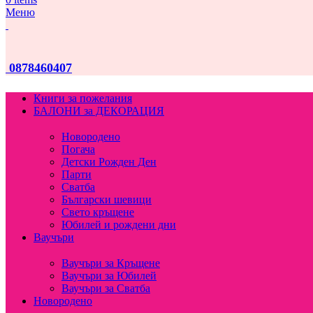
Меню
0878460407
Книги за пожелания
БАЛОНИ за ДЕКОРАЦИЯ
Новородено
Погача
Детски Рожден Ден
Парти
Сватба
Български шевици
Свето кръщене
Юбилей и рождени дни
Ваучъри
Ваучъри за Кръщене
Ваучъри за Юбилей
Ваучъри за Сватба
Новородено