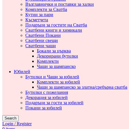
Възглавнички и поставки за халки
Комплекти за Сватба
Кутии за пари
Късметчета
Подаръци за гостите на Сватба
Сватбени книги и химикали
Сватбени Покани
Сватбени свещи
Сватбени чаши
Бокали за църква
Декорирани бутилки
Комплекти
Чаши за шампанско
Юбилей
Бутилки и Чаши за юбилей
Комплекти за юбилей
Чаши за шампанско за златна/сребърна сватба
Бутилки с пожелания
Декорация за юбилей
Подаръци за гости за юбилей
Покани за юбилей
Search
Login / Register
0
items