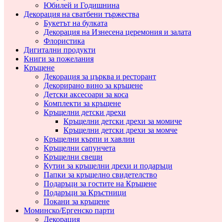
Юбилей и Годишнина
Декорация на сватбени тържества
Букетът на булката
Декорация на Изнесена церемония и залата
Флористика
Дигитални продукти
Книги за пожелания
Кръщене
Декорация за църква и ресторант
Декорирано вино за кръщене
Детски аксесоари за коса
Комплекти за кръщене
Кръщелни детски дрехи
Кръщелни детски дрехи за момиче
Кръщелни детски дрехи за момче
Кръщелни кърпи и хавлии
Кръщелни сапунчета
Кръщелни свещи
Кутии за кръщелни дрехи и подаръци
Папки за кръщелно свидетелство
Подаръци за гостите на Кръщене
Подаръци за Кръстници
Покани за кръщене
Моминско/Ергенско парти
Декорация