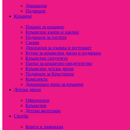
Декорация
Подаръци
Кръщене
Покани за кръщене
Кръщелни кърпи и хавлии
Подаръци за гостите
Свещи
Декорация за църква и ресторант
Кутии за кръщелни дрехи и подаръци
Кръщелни сапунчета
Папки за кръщелно свидетелство
Кръщелни детски дрехи
Подаръци за Кръстници
Комплекти
Декорирано вино за кръщене
Детски дрехи
Официални
Кръщелни
Детски аксесоари
Сватби
Книги и химикали