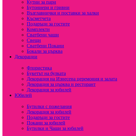
Кутии за пари
Бутониери и гривни
Възглавнички и поставки за халки
Късметчета
Подаръци за гостите
Комплекти
Сватбени чаши
Свещи
Сватбени Покани
Бокали за църква
Декорации
Флористика
Букетът на булката
Декорация на Изнесена церемония и залата
Декорация за църква и ресторант
Декорация за юбилей
Юбилей
Бутилки с пожелания
Декорация за юбилей
Подаръци за гостите
Покани за юбилей
Бутилки и Чаши за юбилей