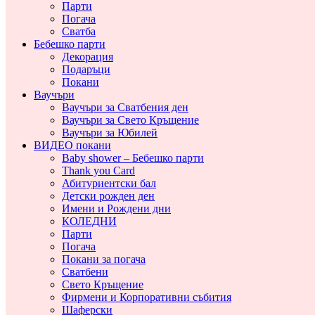
Парти
Погача
Сватба
Бебешко парти
Декорация
Подаръци
Покани
Ваучъри
Ваучъри за Сватбения ден
Ваучъри за Свето Кръщение
Ваучъри за Юбилей
ВИДЕО покани
Baby shower – Бебешко парти
Thank you Card
Абитуриентски бал
Детски рожден ден
Имени и Рождени дни
КОЛЕДНИ
Парти
Погача
Покани за погача
Сватбени
Свето Кръщение
Фирмени и Корпоративни събития
Шаферски