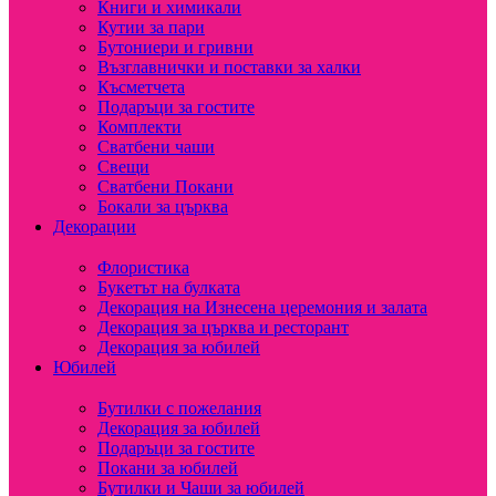
Книги и химикали
Кутии за пари
Бутониери и гривни
Възглавнички и поставки за халки
Късметчета
Подаръци за гостите
Комплекти
Сватбени чаши
Свещи
Сватбени Покани
Бокали за църква
Декорации
Флористика
Букетът на булката
Декорация на Изнесена церемония и залата
Декорация за църква и ресторант
Декорация за юбилей
Юбилей
Бутилки с пожелания
Декорация за юбилей
Подаръци за гостите
Покани за юбилей
Бутилки и Чаши за юбилей