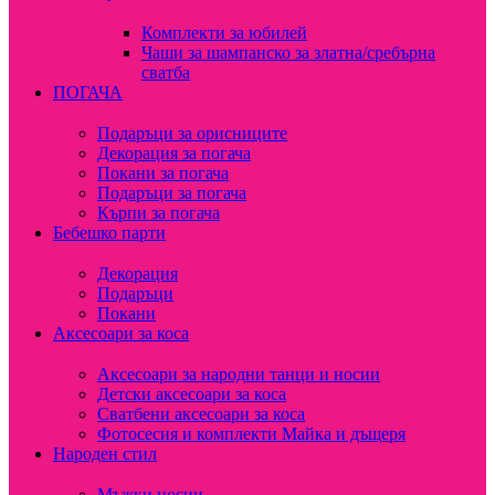
Комплекти за юбилей
Чаши за шампанско за златна/сребърна
сватба
ПОГАЧА
Подаръци за орисниците
Декорация за погача
Покани за погача
Подаръци за погача
Кърпи за погача
Бебешко парти
Декорация
Подаръци
Покани
Аксесоари за коса
Аксесоари за народни танци и носии
Детски аксесоари за коса
Сватбени аксесоари за коса
Фотосесия и комплекти Майка и дъщеря
Народен стил
Мъжки носии