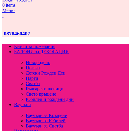
0
items
Меню
0878460407
Книги за пожелания
БАЛОНИ за ДЕКОРАЦИЯ
Новородено
Погача
Детски Рожден Ден
Парти
Сватба
Български шевици
Свето кръщене
Юбилей и рождени дни
Ваучъри
Ваучъри за Кръщене
Ваучъри за Юбилей
Ваучъри за Сватба