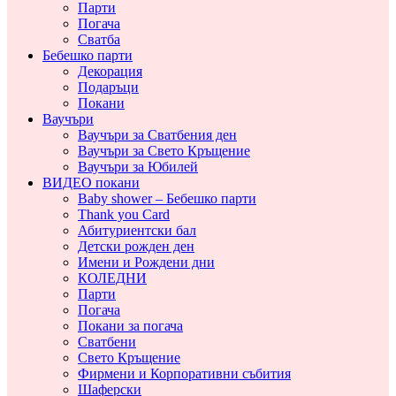
Парти
Погача
Сватба
Бебешко парти
Декорация
Подаръци
Покани
Ваучъри
Ваучъри за Сватбения ден
Ваучъри за Свето Кръщение
Ваучъри за Юбилей
ВИДЕО покани
Baby shower – Бебешко парти
Thank you Card
Абитуриентски бал
Детски рожден ден
Имени и Рождени дни
КОЛЕДНИ
Парти
Погача
Покани за погача
Сватбени
Свето Кръщение
Фирмени и Корпоративни събития
Шаферски