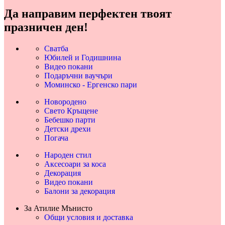
Да направим перфектен твоят
празничен ден!
Сватба
Юбилей и Годишнина
Видео покани
Подаръчни ваучъри
Моминско - Ергенско пари
Новородено
Свето Кръщене
Бебешко парти
Детски дрехи
Погача
Народен стил
Аксесоари за коса
Декорация
Видео покани
Балони за декорация
За Атилие Мънисто
Общи условия и доставка