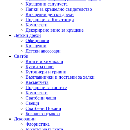
Кръщелни сапунчета
Папки за кръщелно свидетелство
Кръщелни детски дрехи
Подаръци за Кръстници
Комплекти
Декорирано вино за кръщене
Детски дрехи
Официални
Кръщелни
Детски аксесоари
Сватби
Книги и химикали
Кутии за пари
Бутониери и гривни
Възглавнички и поставки за халки
Късметчета
Подаръци за гостите
Комплекти
Сватбени чаши
Свещи
Сватбени Покани
Бокали за църква
Декорации
Флористика
Букетът на булката