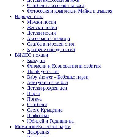
Сватбени аксесоари за коса
Фотосесия и комплекти Майка и дъщеря
Народен стил
Мъжки носии
Женски носии
Детски носии
Аксесоари с шевици
Сватба в народен стил
Кръщене народен стил
ВИДЕО покани
Коледни
Фирмени и Корпоративни събития
Thank you Card
Baby shower – Бебешко парти
Абитуриентски бал
Детски рожден ден
Парти
Погача
Сватбени
Свето Кръщение
Шаферски
Юбилей и Годишнина
Моминско/Ергенско парти
Декорация