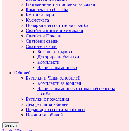
Възглавнички и поставки за халки
Комплекти за Сватба
Кутии за пари
Късметчета
Подаръци за гостите на Сватба
Сватбени книги и химикали
Сватбени Покани
Сватбени свещи
Сватбени чаши
Бокали за църква
Декорирани бутилки
Комплекти
Чаши за шампанско
Юбилей
Бутилки и Чаши за юбилей
Комплекти за юбилей
Чаши за шампанско за златна/сребърна
сватба
Бутилки с пожелания
Декорация за юбилей
Подаръци за гости за юбилей
Покани за юбилей
Search
Login / Register