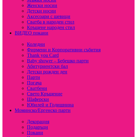
Женски носии
Детски носии
Аксесоари с шевици
Сватба в народен стил
Кръщене народен стил
ВИДЕО покани
Коледни
Фирмени и Корпоративни събития
Thank you Card
Baby shower – Бебешко парти
Абитуриентски бал
Детски рожден ден
Парти
Погача
Сватбени
Свето Кръщение
Шаферски
Юбилей и Годишнина
Моминско/Ергенско парти
Декорация
Подаръци
Покани