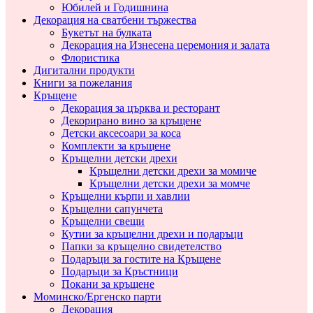
Юбилей и Годишнина
Декорация на сватбени тържества
Букетът на булката
Декорация на Изнесена церемония и залата
Флористика
Дигитални продукти
Книги за пожелания
Кръщене
Декорация за църква и ресторант
Декорирано вино за кръщене
Детски аксесоари за коса
Комплекти за кръщене
Кръщелни детски дрехи
Кръщелни детски дрехи за момиче
Кръщелни детски дрехи за момче
Кръщелни кърпи и хавлии
Кръщелни сапунчета
Кръщелни свещи
Кутии за кръщелни дрехи и подаръци
Папки за кръщелно свидетелство
Подаръци за гостите на Кръщене
Подаръци за Кръстници
Покани за кръщене
Моминско/Ергенско парти
Декорация