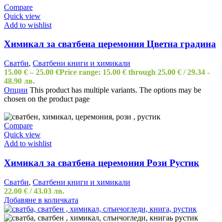
Compare
Quick view
Add to wishlist
Химикал за сватбена церемония Цветна градина
Сватби
,
Сватбени книги и химикали
15.00
€
–
25.00
€
Price range: 15.00 € through 25.00 €
/ 29.34 -
48.90 лв.
Опции
This product has multiple variants. The options may be
chosen on the product page
Compare
Quick view
Add to wishlist
Химикал за сватбена церемония Рози Рустик
Сватби
,
Сватбени книги и химикали
22.00
€
/ 43.03 лв.
Добавяне в количката