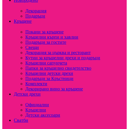
Новородено
Декорация
Подаръци
Кръщене
Покани за кръщене
Кръщелни кърпи и хавлии
Подаръци за гостите
Свещи
Декорация за църква и ресторант
Кутии за кръщелни дрехи и подаръци
Кръщелни сапунчета
Папки за кръщелно свидетелство
Кръщелни детски дрехи
Подаръци за Кръстници
Комплекти
Декорирано вино за кръщене
Детски дрехи
Официални
Кръщелни
Детски аксесоари
Сватби