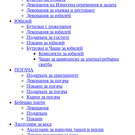
Декорация на Изнесена церемония и залата
Декорация за църква и ресторант
Декорация за юбилей
Юбилей
Бутилки с пожелания
Декорация за юбилей
Подаръци за гостите
Покани за юбилей
Бутилки и Чаши за юбилей
Комплекти за юбилей
Чаши за шампанско за златна/сребърна
сватба
ПОГАЧА
Подаръци за орисниците
Декорация за погача
Покани за погача
Подаръци за погача
Кърпи за погача
Бебешко парти
Декорация
Подаръци
Покани
Аксесоари за коса
Аксесоари за народни танци и носии
Детски аксесоари за коса