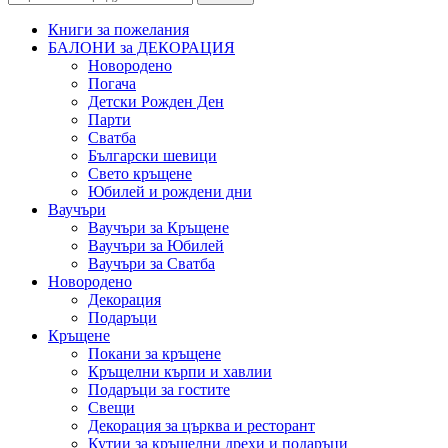
Книги за пожелания
БАЛОНИ за ДЕКОРАЦИЯ
Новородено
Погача
Детски Рожден Ден
Парти
Сватба
Български шевици
Свето кръщене
Юбилей и рождени дни
Ваучъри
Ваучъри за Кръщене
Ваучъри за Юбилей
Ваучъри за Сватба
Новородено
Декорация
Подаръци
Кръщене
Покани за кръщене
Кръщелни кърпи и хавлии
Подаръци за гостите
Свещи
Декорация за църква и ресторант
Кутии за кръщелни дрехи и подаръци