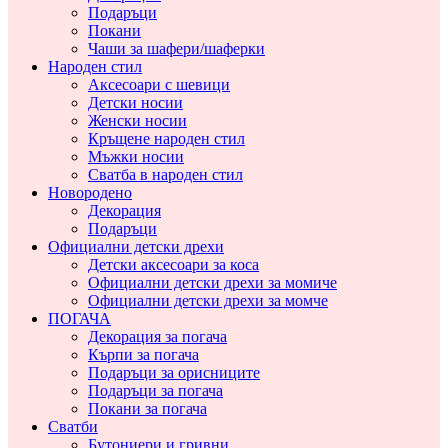
Подаръци
Покани
Чаши за шафери/шаферки
Народен стил
Аксесоари с шевици
Детски носии
Женски носии
Кръщене народен стил
Мъжки носии
Сватба в народен стил
Новородено
Декорация
Подаръци
Официални детски дрехи
Детски аксесоари за коса
Официални детски дрехи за момиче
Официални детски дрехи за момче
ПОГАЧА
Декорация за погача
Кърпи за погача
Подаръци за орисниците
Подаръци за погача
Покани за погача
Сватби
Бутониери и гривни