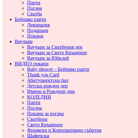
Парти
Погача
Сватба
Бебешко парти
Декорация
Подаръци
Покани
Ваучъри
Ваучъри за Сватбения ден
Ваучъри за Свето Кръщение
Ваучъри за Юбилей
ВИДЕО покани
Baby shower – Бебешко парти
Thank you Card
Абитуриентски бал
Детски рожден ден
Имени и Рождени дни
КОЛЕДНИ
Парти
Погача
Покани за погача
Сватбени
Свето Кръщение
Фирмени и Корпоративни събития
Шаферски