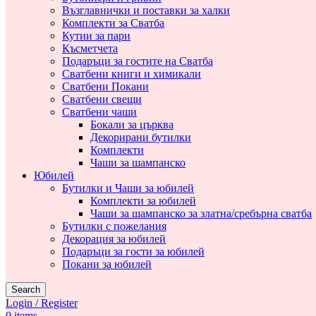
Възглавнички и поставки за халки
Комплекти за Сватба
Кутии за пари
Късметчета
Подаръци за гостите на Сватба
Сватбени книги и химикали
Сватбени Покани
Сватбени свещи
Сватбени чаши
Бокали за църква
Декорирани бутилки
Комплекти
Чаши за шампанско
Юбилей
Бутилки и Чаши за юбилей
Комплекти за юбилей
Чаши за шампанско за златна/сребърна сватба
Бутилки с пожелания
Декорация за юбилей
Подаръци за гости за юбилей
Покани за юбилей
Search
Login / Register
0
items