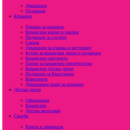
Декорация
Подаръци
Кръщене
Покани за кръщене
Кръщелни кърпи и хавлии
Подаръци за гостите
Свещи
Декорация за църква и ресторант
Кутии за кръщелни дрехи и подаръци
Кръщелни сапунчета
Папки за кръщелно свидетелство
Кръщелни детски дрехи
Подаръци за Кръстници
Комплекти
Декорирано вино за кръщене
Детски дрехи
Официални
Кръщелни
Детски аксесоари
Сватби
Книги и химикали