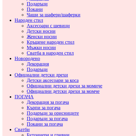
Подаръци
Покани
Чаши за шафери/шаферки
Народен стил
Аксесоари с шевици
Детски носии
Женски носии
Кръщене народен стил
Мъжки носии
Сватба в народен стил
Новородено
Декорация
Подаръци
Официални детски дрехи
Детски аксесоари за коса
Официални детски дрехи за момиче
Официални детски дрехи за момче
ПОГАЧА
Декорация за погача
Кърпи за погача
Подаръци за орисниците
Подаръци за погача
Покани за погача
Сватби
Бутониери и гривни