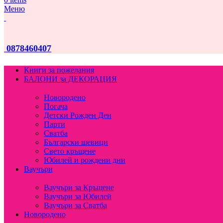
Меню
0878460407
Книги за пожелания
БАЛОНИ за ДЕКОРАЦИЯ
Новородено
Погача
Детски Рожден Ден
Парти
Сватба
Български шевици
Свето кръщене
Юбилей и рождени дни
Ваучъри
Ваучъри за Кръщене
Ваучъри за Юбилей
Ваучъри за Сватба
Новородено