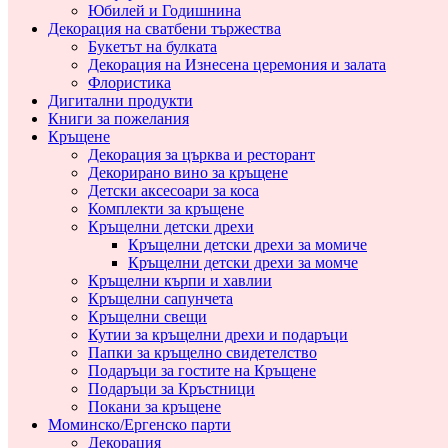
Юбилей и Годишнина
Декорация на сватбени тържества
Букетът на булката
Декорация на Изнесена церемония и залата
Флористика
Дигитални продукти
Книги за пожелания
Кръщене
Декорация за църква и ресторант
Декорирано вино за кръщене
Детски аксесоари за коса
Комплекти за кръщене
Кръщелни детски дрехи
Кръщелни детски дрехи за момиче
Кръщелни детски дрехи за момче
Кръщелни кърпи и хавлии
Кръщелни сапунчета
Кръщелни свещи
Кутии за кръщелни дрехи и подаръци
Папки за кръщелно свидетелство
Подаръци за гостите на Кръщене
Подаръци за Кръстници
Покани за кръщене
Моминско/Ергенско парти
Декорация