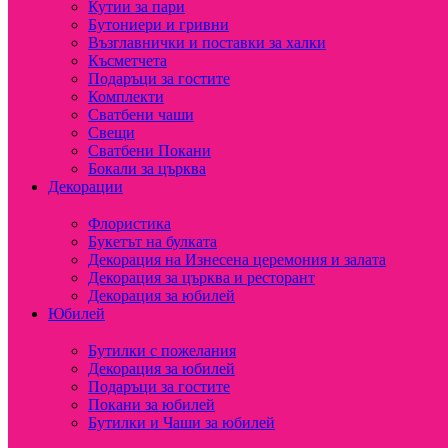
Кутии за пари
Бутониери и гривни
Възглавнички и поставки за халки
Късметчета
Подаръци за гостите
Комплекти
Сватбени чаши
Свещи
Сватбени Покани
Бокали за църква
Декорации
Флористика
Букетът на булката
Декорация на Изнесена церемония и залата
Декорация за църква и ресторант
Декорация за юбилей
Юбилей
Бутилки с пожелания
Декорация за юбилей
Подаръци за гостите
Покани за юбилей
Бутилки и Чаши за юбилей