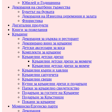
Юбилей и Годишнина
Декорация на сватбени тържества
Букетът на булката
Декорация на Изнесена церемония и залата
Флористика
Дигитални продукти
Книги за пожелания
Кръщене
Декорация за църква и ресторант
Декорирано вино за кръщене
Детски аксесоари за коса
Комплекти за кръщене
Кръщелни детски дрехи
Кръщелни детски дрехи за момиче
Кръщелни детски дрехи за момче
Кръщелни кърпи и хавлии
Кръщелни сапунчета
Кръщелни свещи
Кутии за кръщелни дрехи и подаръци
Папки за кръщелно свидетелство
Подаръци за гостите на Кръщене
Подаръци за Кръстници
Покани за кръщене
Моминско/Ергенско парти
Декорация