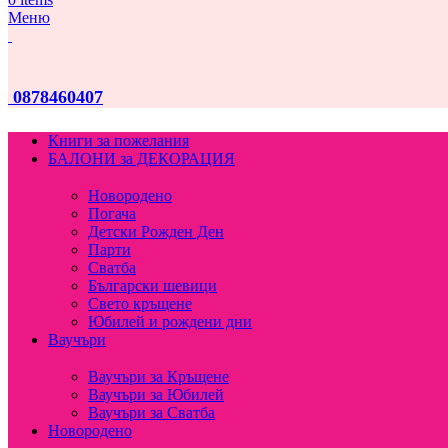
Меню
0878460407
Книги за пожелания
БАЛОНИ за ДЕКОРАЦИЯ
Новородено
Погача
Детски Рожден Ден
Парти
Сватба
Български шевици
Свето кръщене
Юбилей и рождени дни
Ваучъри
Ваучъри за Кръщене
Ваучъри за Юбилей
Ваучъри за Сватба
Новородено