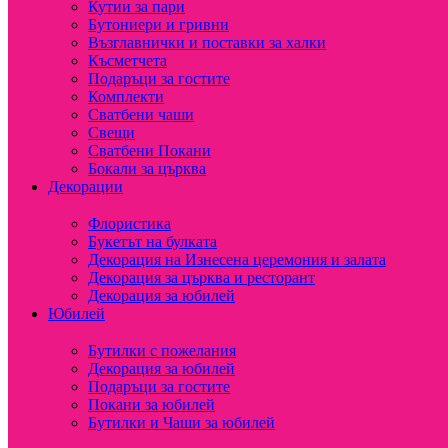
Кутии за пари
Бутониери и гривни
Възглавнички и поставки за халки
Късметчета
Подаръци за гостите
Комплекти
Сватбени чаши
Свещи
Сватбени Покани
Бокали за църква
Декорации
Флористика
Букетът на булката
Декорация на Изнесена церемония и залата
Декорация за църква и ресторант
Декорация за юбилей
Юбилей
Бутилки с пожелания
Декорация за юбилей
Подаръци за гостите
Покани за юбилей
Бутилки и Чаши за юбилей