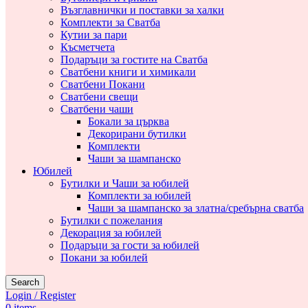
Възглавнички и поставки за халки
Комплекти за Сватба
Кутии за пари
Късметчета
Подаръци за гостите на Сватба
Сватбени книги и химикали
Сватбени Покани
Сватбени свещи
Сватбени чаши
Бокали за църква
Декорирани бутилки
Комплекти
Чаши за шампанско
Юбилей
Бутилки и Чаши за юбилей
Комплекти за юбилей
Чаши за шампанско за златна/сребърна сватба
Бутилки с пожелания
Декорация за юбилей
Подаръци за гости за юбилей
Покани за юбилей
Search
Login / Register
0
items