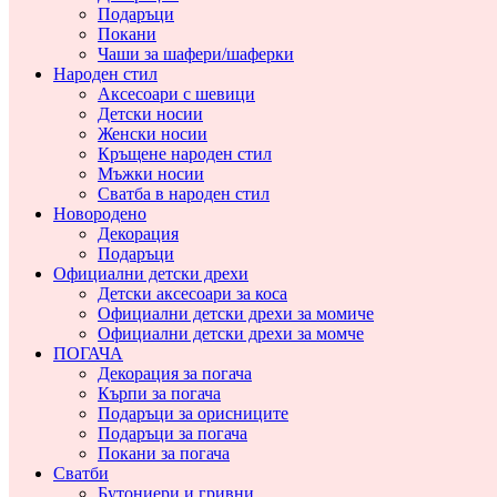
Подаръци
Покани
Чаши за шафери/шаферки
Народен стил
Аксесоари с шевици
Детски носии
Женски носии
Кръщене народен стил
Мъжки носии
Сватба в народен стил
Новородено
Декорация
Подаръци
Официални детски дрехи
Детски аксесоари за коса
Официални детски дрехи за момиче
Официални детски дрехи за момче
ПОГАЧА
Декорация за погача
Кърпи за погача
Подаръци за орисниците
Подаръци за погача
Покани за погача
Сватби
Бутониери и гривни