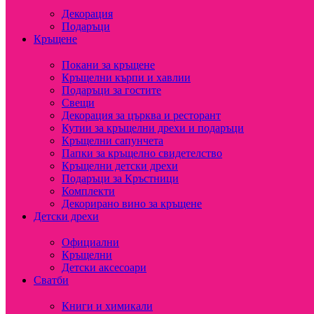
Декорация
Подаръци
Кръщене
Покани за кръщене
Кръщелни кърпи и хавлии
Подаръци за гостите
Свещи
Декорация за църква и ресторант
Кутии за кръщелни дрехи и подаръци
Кръщелни сапунчета
Папки за кръщелно свидетелство
Кръщелни детски дрехи
Подаръци за Кръстници
Комплекти
Декорирано вино за кръщене
Детски дрехи
Официални
Кръщелни
Детски аксесоари
Сватби
Книги и химикали