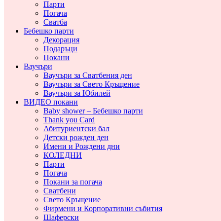
Парти
Погача
Сватба
Бебешко парти
Декорация
Подаръци
Покани
Ваучъри
Ваучъри за Сватбения ден
Ваучъри за Свето Кръщение
Ваучъри за Юбилей
ВИДЕО покани
Baby shower – Бебешко парти
Thank you Card
Абитуриентски бал
Детски рожден ден
Имени и Рождени дни
КОЛЕДНИ
Парти
Погача
Покани за погача
Сватбени
Свето Кръщение
Фирмени и Корпоративни събития
Шаферски