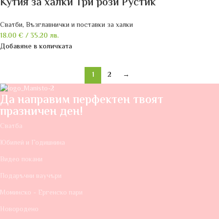
Кутия за халки Три рози Рустик
Сватби
,
Възглавнички и поставки за халки
18.00
€
/ 35.20 лв.
Добавяне в количката
1
2
→
Да направим перфектен твоят
празничен ден!
Сватба
Юбилей и Годишнина
Видео покани
Подаръчни ваучъри
Моминско - Ергенско пари
Новородено