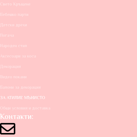
Свето Кръщене
Бебешко парти
Детски дрехи
Погача
Народен стил
Аксесоари за коса
Декорация
Видео покани
Балони за декорация
ЗА АТИЛИЕ МЪНИСТО
Общи условия и доставка
Контакти: