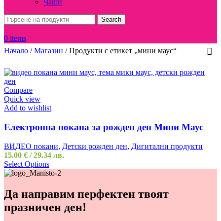
Чаши
Search
0
items
Начало
/
Магазин
/
Продукти с етикет „мини маус“
Compare
Quick view
Add to wishlist
Електронна покана за рожден ден Мини Маус
ВИДЕО покани
,
Детски рожден ден
,
Дигитални продукти
15.00
€
/ 29.34 лв.
Select Options
Да направим перфектен твоят
празничен ден!