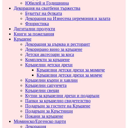
Юбилей и Годишнина
Декорация на сватбени тържества
Букетът на булката
Декорация на Изнесена церемония и залата
Флористика
Дигитални продукти
Книги за пожелания
Кръщене
Декорация за църква и ресторант
Декорирано вино за кръщене
Детски аксесоари за коса
Комплекти за кръщене
Кръщелни детски дрехи
Кръщелни детски дрехи за момиче
Кръщелни детски дрехи за момче
Кръщелни кърпи и хавлии
Кръщелни сапунчета
Кръщелни свещи
Кутии за кръщелни дрехи и подаръци
Папки за кръщелно свидетелство
Подаръци за гостите на Кръщене
Подаръци за Кръстници
Покани за кръщене
Моминско/Ергенско парти
Декорация