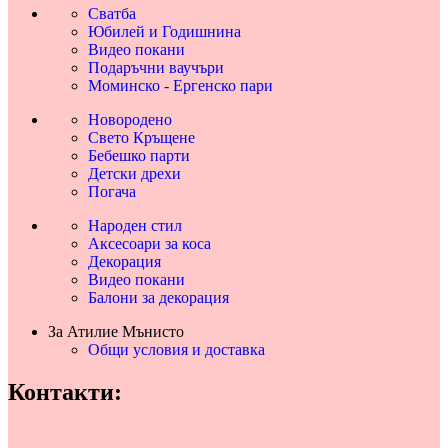
Сватба
Юбилей и Годишнина
Видео покани
Подаръчни ваучъри
Моминско - Ергенско пари
Новородено
Свето Кръщене
Бебешко парти
Детски дрехи
Погача
Народен стил
Аксесоари за коса
Декорация
Видео покани
Балони за декорация
За Атилие Мънисто
Общи условия и доставка
Контакти: