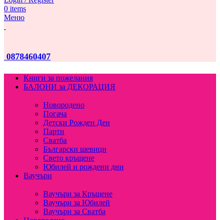
0
items
Меню
0878460407
Книги за пожелания
БАЛОНИ за ДЕКОРАЦИЯ
Новородено
Погача
Детски Рожден Ден
Парти
Сватба
Български шевици
Свето кръщене
Юбилей и рождени дни
Ваучъри
Ваучъри за Кръщене
Ваучъри за Юбилей
Ваучъри за Сватба