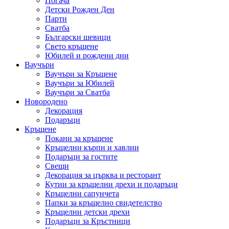
Погача
Детски Рожден Ден
Парти
Сватба
Български шевици
Свето кръщене
Юбилей и рождени дни
Ваучъри
Ваучъри за Кръщене
Ваучъри за Юбилей
Ваучъри за Сватба
Новородено
Декорация
Подаръци
Кръщене
Покани за кръщене
Кръщелни кърпи и хавлии
Подаръци за гостите
Свещи
Декорация за църква и ресторант
Кутии за кръщелни дрехи и подаръци
Кръщелни сапунчета
Папки за кръщелно свидетелство
Кръщелни детски дрехи
Подаръци за Кръстници