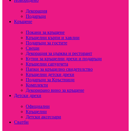
Новородено
Декорация
Подаръци
Кръщене
Покани за кръщене
Кръщелни кърпи и хавлии
Подаръци за гостите
Свещи
Декорация за църква и ресторант
Кутии за кръщелни дрехи и подаръци
Кръщелни сапунчета
Папки за кръщелно свидетелство
Кръщелни детски дрехи
Подаръци за Кръстници
Комплекти
Декорирано вино за кръщене
Детски дрехи
Официални
Кръщелни
Детски аксесоари
Сватби