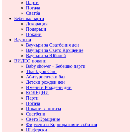
Парти
Погача
Сватба
Бебешко парти
Декорация
Подаръци
Покани
Ваучъри
Ваучъри за Сватбения ден
Ваучъри за Свето Кръщение
Ваучъри за Юбилей
ВИДЕО покани
Baby shower – Бебешко парти
Thank you Card
Абитуриентски бал
Детски рожден ден
Имени и Рождени дни
КОЛЕДНИ
Парти
Погача
Покани за погача
Сватбени
Свето Кръщение
Фирмени и Корпоративни събития
Шаферски