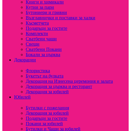
Книги и химикали
Кутии за пари
Бутониери и гривни
Възглавнички и поставки за халки
Късметчета
Подаръци за гостите
Комплекти
Сватбени чаши
Свещи
Сватбени Покани
Бокали за църква
Декорации
Флористика
Букетът на булката
Декорация на Изнесена церемония и залата
Декорация за църква и ресторант
Декорация за юбилей
Юбилей
Бутилки с пожелания
Декорация за юбилей
Подаръци за гостите
Покани за юбилей
Бутилки и Чаши за юбилей