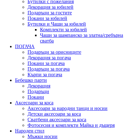
Бутилки с пожелания
Декорация за юбилей
Подаръци за гостите
Покани за юбилей
Бутилки и Чаши за юбилей
Комплекти за юбилей
Чаши за шампанско за златна/сребърна
сватба
ПОГАЧА
Подаръци за орисниците
Декорация за погача
Покани за погача
Подаръци за погача
Кърпи за погача
Бебешко парти
Декорация
Подаръци
Покани
Аксесоари за коса
Аксесоари за народни танци и носии
Детски аксесоари за коса
Сватбени аксесоари за коса
Фотосесия и комплекти Майка и дъщеря
Народен стил
Мъжки носии