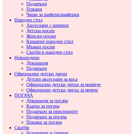
Подаръци
Покани
Чаши за шафери/шаферки
Народен стил
Аксесоари с шевици
Детски носии
Женски носии
Кръщене народен стил
Мъжки носии
Сватба в народен стил
Новородено
Декорация
Подаръци
Официални детски дрехи
Детски аксесоари за коса
Официални детски дрехи за момиче
Официални детски дрехи за момче
ПОГАЧА
Декорация за погача
Кърпи за погача
Подаръци за орисниците
Подаръци за погача
Покани за погача
Сватби
Бутониери и гривни