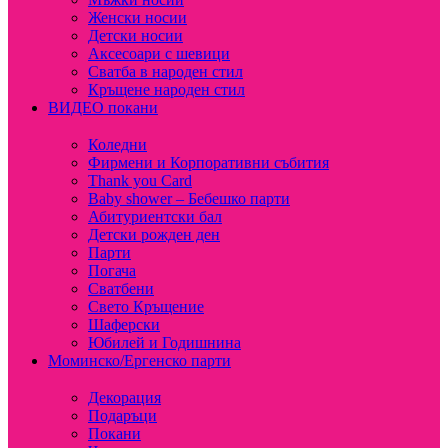
Женски носии
Детски носии
Аксесоари с шевици
Сватба в народен стил
Кръщене народен стил
ВИДЕО покани
Коледни
Фирмени и Корпоративни събития
Thank you Card
Baby shower – Бебешко парти
Абитуриентски бал
Детски рожден ден
Парти
Погача
Сватбени
Свето Кръщение
Шаферски
Юбилей и Годишнина
Моминско/Ергенско парти
Декорация
Подаръци
Покани