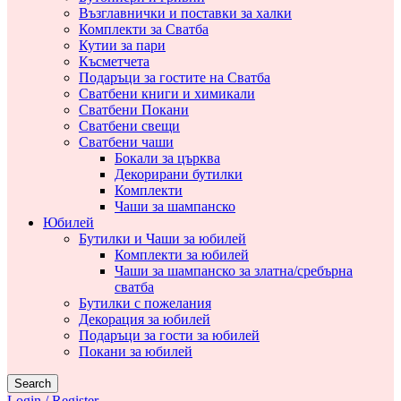
Възглавнички и поставки за халки
Комплекти за Сватба
Кутии за пари
Късметчета
Подаръци за гостите на Сватба
Сватбени книги и химикали
Сватбени Покани
Сватбени свещи
Сватбени чаши
Бокали за църква
Декорирани бутилки
Комплекти
Чаши за шампанско
Юбилей
Бутилки и Чаши за юбилей
Комплекти за юбилей
Чаши за шампанско за златна/сребърна
сватба
Бутилки с пожелания
Декорация за юбилей
Подаръци за гости за юбилей
Покани за юбилей
Search
Login / Register