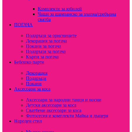
Комплекти за юбилей
Чаши за шампанско за златна/сребърна
сватба
ПОГАЧА
Подаръци за орисниците
Декорация за погача
Покани за погача
Подаръци за погача
Кърпи за погача
Бебешко парти
Декорация
Подаръци
Покани
Аксесоари за коса
Аксесоари за народни танци и носии
Детски аксесоари за коса
Сватбени аксесоари за коса
Фотосесия и комплекти Майка и дъщеря
Народен стил
Мъжки носии