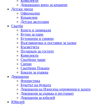
Комплекти
Декорирано вино за кръщене
Детски дрехи
Официални
Кръщелни
Детски аксесоари
Сватби
Книги и химикали
Кутии за пари
Бутониери и гривни
Възглавнички и поставки за халки
Късметчета
Подаръци за гостите
Комплекти
Сватбени чаши
Свещи
Сватбени Покани
Бокали за църква
Декорации
Флористика
Букетът на булката
Декорация на Изнесена церемония и залата
Декорация за църква и ресторант
Декорация за юбилей
Юбилей