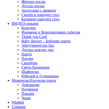
Женски носии
Детски носии
Аксесоари с шевици
Сватба в народен стил
Кръщене народен стил
ВИДЕО покани
Коледни
Фирмени и Корпоративни събития
Thank you Card
Baby shower – Бебешко парти
Абитуриентски бал
Детски рожден ден
Парти
Погача
Сватбени
Свето Кръщение
Шаферски
Юбилей и Годишнина
Моминско/Ергенско парти
Декорация
Подаръци
Покани
Чаши
Wishlist
Compare