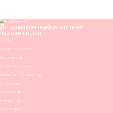
Да направим перфектен твоят
празничен ден!
Сватба
Юбилей и Годишнина
Видео покани
Подаръчни ваучъри
Моминско - Ергенско пари
Новородено
Свето Кръщене
Бебешко парти
Детски дрехи