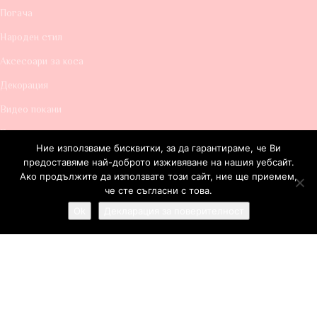
Погача
Народен стил
Аксесоари за коса
Декорация
Видео покани
Балони за декорация
Ние използваме бисквитки, за да гарантираме, че Ви
ЗА АТИЛИЕ МЪНИСТО
предоставяме най-доброто изживяване на нашия уебсайт.
Ако продължите да използвате този сайт, ние ще приемем,
Общи условия и доставка
че сте съгласни с това.
Контакти:
Ok
Декларация за поверителност
manisto@manisto.com