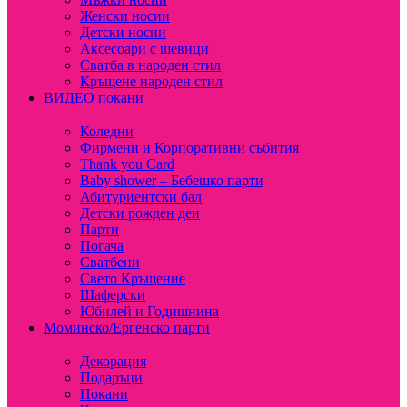
Женски носии
Детски носии
Аксесоари с шевици
Сватба в народен стил
Кръщене народен стил
ВИДЕО покани
Коледни
Фирмени и Корпоративни събития
Thank you Card
Baby shower – Бебешко парти
Абитуриентски бал
Детски рожден ден
Парти
Погача
Сватбени
Свето Кръщение
Шаферски
Юбилей и Годишнина
Моминско/Ергенско парти
Декорация
Подаръци
Покани