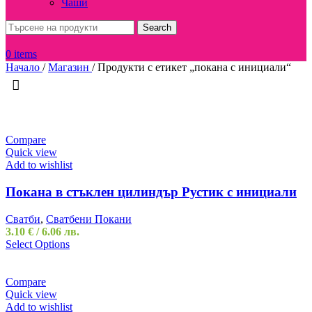
Чаши
Search
0
items
Начало
/
Магазин
/
Продукти с етикет „покана с инициали“
Compare
Quick view
Add to wishlist
Покана в стъклен цилиндър Рустик с инициали
Сватби
,
Сватбени Покани
3.10
€
/ 6.06 лв.
Select Options
Compare
Quick view
Add to wishlist