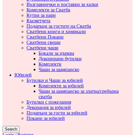
Възглавнички и поставки за халки
Комплекти за Сватба
Кутии за пари
Късметчета
Подаръци за гостите на Сватба
Сватбени книги и химикали
Сватбени Покани
Сватбени свещи
Сватбени чаши
Бокали за църква
Декорирани бутилки
Комплекти
Чаши за шампанско
Юбилей
Бутилки и Чаши за юбилей
Комплекти за юбилей
Чаши за шампанско за златна/сребърна
сватба
Бутилки с пожелания
Декорация за юбилей
Подаръци за гости за юбилей
Покани за юбилей
Search
Login / Register