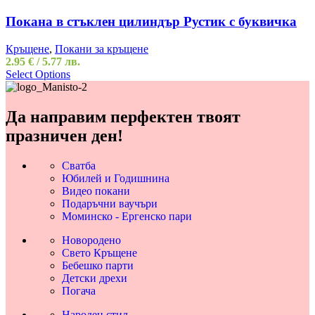
Покана в стъклен цилиндър Рустик с буквичка
Кръщене
,
Покани за кръщене
2.95
€
/ 5.77 лв.
Select Options
Да направим перфектен твоят
празничен ден!
Сватба
Юбилей и Годишнина
Видео покани
Подаръчни ваучъри
Моминско - Ергенско пари
Новородено
Свето Кръщене
Бебешко парти
Детски дрехи
Погача
Народен стил