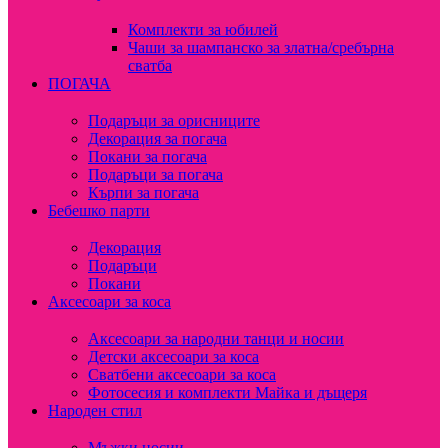
Комплекти за юбилей
Чаши за шампанско за златна/сребърна
сватба
ПОГАЧА
Подаръци за орисниците
Декорация за погача
Покани за погача
Подаръци за погача
Кърпи за погача
Бебешко парти
Декорация
Подаръци
Покани
Аксесоари за коса
Аксесоари за народни танци и носии
Детски аксесоари за коса
Сватбени аксесоари за коса
Фотосесия и комплекти Майка и дъщеря
Народен стил
Мъжки носии