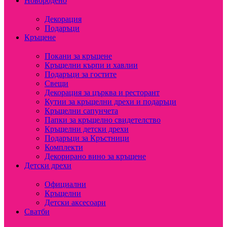
Новородено
Декорация
Подаръци
Кръщене
Покани за кръщене
Кръщелни кърпи и хавлии
Подаръци за гостите
Свещи
Декорация за църква и ресторант
Кутии за кръщелни дрехи и подаръци
Кръщелни сапунчета
Папки за кръщелно свидетелство
Кръщелни детски дрехи
Подаръци за Кръстници
Комплекти
Декорирано вино за кръщене
Детски дрехи
Официални
Кръщелни
Детски аксесоари
Сватби