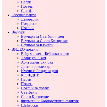
Парти
Погача
Сватба
Бебешко парти
Декорация
Подаръци
Покани
Ваучъри
Ваучъри за Сватбения ден
Ваучъри за Свето Кръщение
Ваучъри за Юбилей
ВИДЕО покани
Baby shower – Бебешко парти
Thank you Card
Абитуриентски бал
Детски рожден ден
Имени и Рождени дни
КОЛЕДНИ
Парти
Погача
Покани за погача
Сватбени
Свето Кръщение
Фирмени и Корпоративни събития
Шаферски