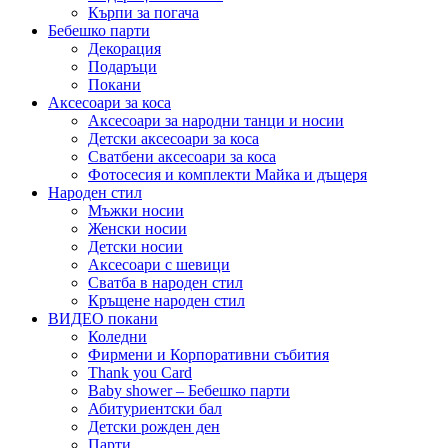
Кърпи за погача
Бебешко парти
Декорация
Подаръци
Покани
Аксесоари за коса
Аксесоари за народни танци и носии
Детски аксесоари за коса
Сватбени аксесоари за коса
Фотосесия и комплекти Майка и дъщеря
Народен стил
Мъжки носии
Женски носии
Детски носии
Аксесоари с шевици
Сватба в народен стил
Кръщене народен стил
ВИДЕО покани
Коледни
Фирмени и Корпоративни събития
Thank you Card
Baby shower – Бебешко парти
Абитуриентски бал
Детски рожден ден
Парти