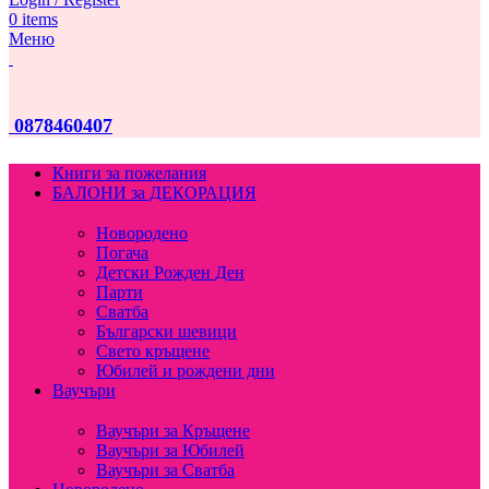
0
items
Меню
0878460407
Книги за пожелания
БАЛОНИ за ДЕКОРАЦИЯ
Новородено
Погача
Детски Рожден Ден
Парти
Сватба
Български шевици
Свето кръщене
Юбилей и рождени дни
Ваучъри
Ваучъри за Кръщене
Ваучъри за Юбилей
Ваучъри за Сватба