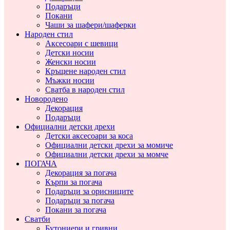
Подаръци
Покани
Чаши за шафери/шаферки
Народен стил
Аксесоари с шевици
Детски носии
Женски носии
Кръщене народен стил
Мъжки носии
Сватба в народен стил
Новородено
Декорация
Подаръци
Официални детски дрехи
Детски аксесоари за коса
Официални детски дрехи за момиче
Официални детски дрехи за момче
ПОГАЧА
Декорация за погача
Кърпи за погача
Подаръци за орисниците
Подаръци за погача
Покани за погача
Сватби
Бутониери и гривни