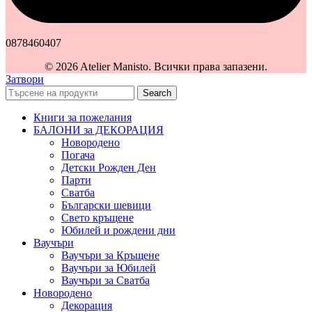
0878460407
© 2026 Atelier Manisto. Всички права запазени.
Затвори
Search
Книги за пожелания
БАЛОНИ за ДЕКОРАЦИЯ
Новородено
Погача
Детски Рожден Ден
Парти
Сватба
Български шевици
Свето кръщене
Юбилей и рождени дни
Ваучъри
Ваучъри за Кръщене
Ваучъри за Юбилей
Ваучъри за Сватба
Новородено
Декорация