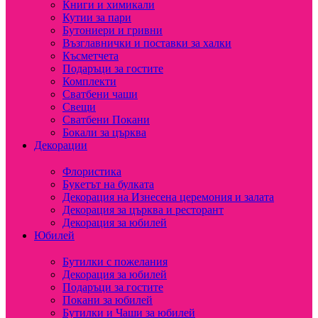
Книги и химикали
Кутии за пари
Бутониери и гривни
Възглавнички и поставки за халки
Късметчета
Подаръци за гостите
Комплекти
Сватбени чаши
Свещи
Сватбени Покани
Бокали за църква
Декорации
Флористика
Букетът на булката
Декорация на Изнесена церемония и залата
Декорация за църква и ресторант
Декорация за юбилей
Юбилей
Бутилки с пожелания
Декорация за юбилей
Подаръци за гостите
Покани за юбилей
Бутилки и Чаши за юбилей