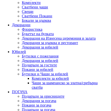
Комплекти
Сватбени чаши
Свещи
Сватбени Покани
Бокали за църква
Декорации
Флористика
Букетът на булката
Декорация на Изнесена церемония и залата
Декорация за църква и ресторант
Декорация за юбилей
Юбилей
Бутилки с пожелания
Декорация за юбилей
Подаръци за гостите
Покани за юбилей
Бутилки и Чаши за юбилей
Комплекти за юбилей
Чаши за шампанско за златна/сребърна
сватба
ПОГАЧА
Подаръци за орисниците
Декорация за погача
Покани за погача
Подаръци за погача