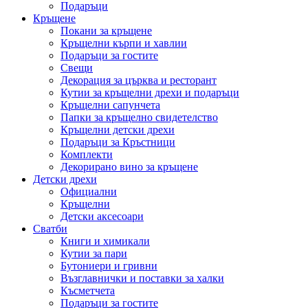
Подаръци
Кръщене
Покани за кръщене
Кръщелни кърпи и хавлии
Подаръци за гостите
Свещи
Декорация за църква и ресторант
Кутии за кръщелни дрехи и подаръци
Кръщелни сапунчета
Папки за кръщелно свидетелство
Кръщелни детски дрехи
Подаръци за Кръстници
Комплекти
Декорирано вино за кръщене
Детски дрехи
Официални
Кръщелни
Детски аксесоари
Сватби
Книги и химикали
Кутии за пари
Бутониери и гривни
Възглавнички и поставки за халки
Късметчета
Подаръци за гостите