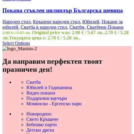
Покана стъклен цилиндър Българска шевица
Народен стил
,
Кръщене народен стил
,
Юбилей
,
Покани за
юбилей
,
Сватба в народен стил
,
Сватби
,
Сватбени Покани
Original price was: 2.90 € / 5.67 лв..
2.70
€
/ 5.28
2.90
€
/ 5.67 лв.
лв.
Текущата цена е: 2.70 € / 5.28 лв..
Select Options
Да направим перфектен твоят
празничен ден!
Сватба
Юбилей и Годишнина
Видео покани
Подаръчни ваучъри
Моминско - Ергенско пари
Новородено
Свето Кръщене
Бебешко парти
Детски дрехи