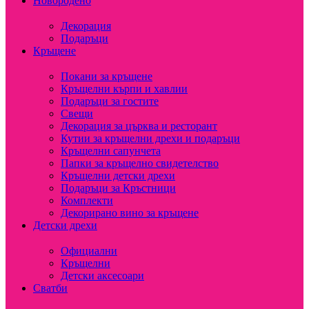
Новородено
Декорация
Подаръци
Кръщене
Покани за кръщене
Кръщелни кърпи и хавлии
Подаръци за гостите
Свещи
Декорация за църква и ресторант
Кутии за кръщелни дрехи и подаръци
Кръщелни сапунчета
Папки за кръщелно свидетелство
Кръщелни детски дрехи
Подаръци за Кръстници
Комплекти
Декорирано вино за кръщене
Детски дрехи
Официални
Кръщелни
Детски аксесоари
Сватби