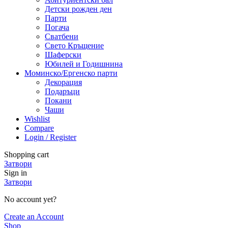
Детски рожден ден
Парти
Погача
Сватбени
Свето Кръщение
Шаферски
Юбилей и Годишнина
Моминско/Ергенско парти
Декорация
Подаръци
Покани
Чаши
Wishlist
Compare
Login / Register
Shopping cart
Затвори
Sign in
Затвори
No account yet?
Create an Account
Shop