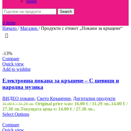
Чаши
Search
0
items
Начало
/
Магазин
/
Продукти с етикет „Покани за кръщене“
-13%
Compare
Quick view
Add to wishlist
Електронна покана за кръщене – С шевици и
народна музика
ВИДЕО покани
,
Свето Кръщение
,
Дигитални продукти
Original price was: 16.00 € / 31.29 лв..
14.00
€
/
16.00
€
/ 31.29 лв.
27.38 лв.
Текущата цена е: 14.00 € / 27.38 лв..
Select Options
Compare
Quick view