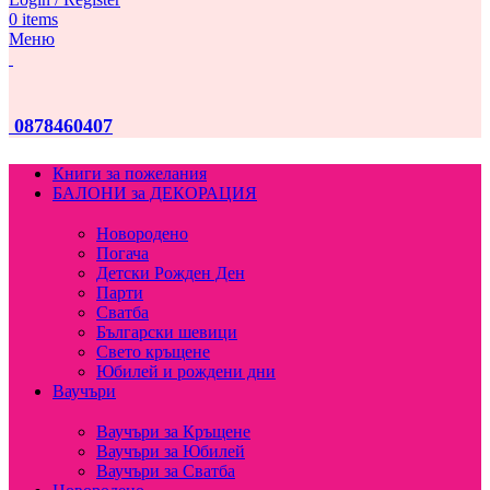
0
items
Меню
0878460407
Книги за пожелания
БАЛОНИ за ДЕКОРАЦИЯ
Новородено
Погача
Детски Рожден Ден
Парти
Сватба
Български шевици
Свето кръщене
Юбилей и рождени дни
Ваучъри
Ваучъри за Кръщене
Ваучъри за Юбилей
Ваучъри за Сватба