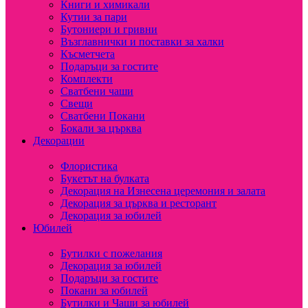
Книги и химикали
Кутии за пари
Бутониери и гривни
Възглавнички и поставки за халки
Късметчета
Подаръци за гостите
Комплекти
Сватбени чаши
Свещи
Сватбени Покани
Бокали за църква
Декорации
Флористика
Букетът на булката
Декорация на Изнесена церемония и залата
Декорация за църква и ресторант
Декорация за юбилей
Юбилей
Бутилки с пожелания
Декорация за юбилей
Подаръци за гостите
Покани за юбилей
Бутилки и Чаши за юбилей