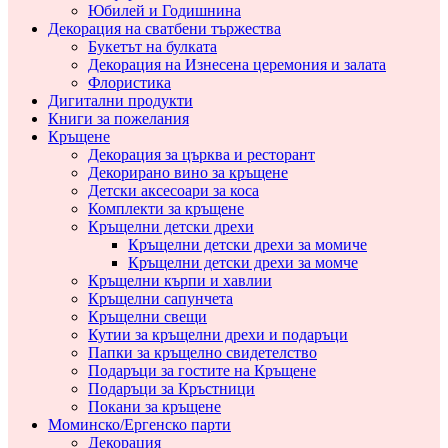
Юбилей и Годишнина
Декорация на сватбени тържества
Букетът на булката
Декорация на Изнесена церемония и залата
Флористика
Дигитални продукти
Книги за пожелания
Кръщене
Декорация за църква и ресторант
Декорирано вино за кръщене
Детски аксесоари за коса
Комплекти за кръщене
Кръщелни детски дрехи
Кръщелни детски дрехи за момиче
Кръщелни детски дрехи за момче
Кръщелни кърпи и хавлии
Кръщелни сапунчета
Кръщелни свещи
Кутии за кръщелни дрехи и подаръци
Папки за кръщелно свидетелство
Подаръци за гостите на Кръщене
Подаръци за Кръстници
Покани за кръщене
Моминско/Ергенско парти
Декорация