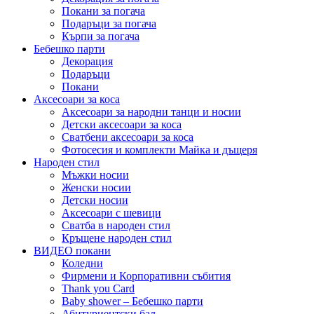
Покани за погача
Подаръци за погача
Кърпи за погача
Бебешко парти
Декорация
Подаръци
Покани
Аксесоари за коса
Аксесоари за народни танци и носии
Детски аксесоари за коса
Сватбени аксесоари за коса
Фотосесия и комплекти Майка и дъщеря
Народен стил
Мъжки носии
Женски носии
Детски носии
Аксесоари с шевици
Сватба в народен стил
Кръщене народен стил
ВИДЕО покани
Коледни
Фирмени и Корпоративни събития
Thank you Card
Baby shower – Бебешко парти
Абитуриентски бал