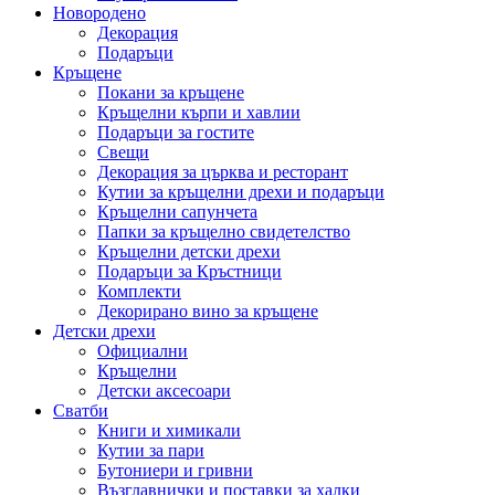
Новородено
Декорация
Подаръци
Кръщене
Покани за кръщене
Кръщелни кърпи и хавлии
Подаръци за гостите
Свещи
Декорация за църква и ресторант
Кутии за кръщелни дрехи и подаръци
Кръщелни сапунчета
Папки за кръщелно свидетелство
Кръщелни детски дрехи
Подаръци за Кръстници
Комплекти
Декорирано вино за кръщене
Детски дрехи
Официални
Кръщелни
Детски аксесоари
Сватби
Книги и химикали
Кутии за пари
Бутониери и гривни
Възглавнички и поставки за халки