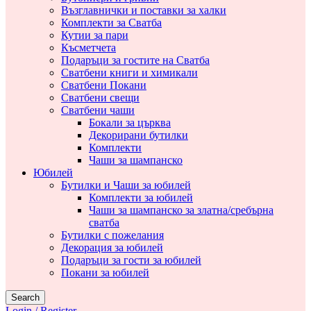
Възглавнички и поставки за халки
Комплекти за Сватба
Кутии за пари
Късметчета
Подаръци за гостите на Сватба
Сватбени книги и химикали
Сватбени Покани
Сватбени свещи
Сватбени чаши
Бокали за църква
Декорирани бутилки
Комплекти
Чаши за шампанско
Юбилей
Бутилки и Чаши за юбилей
Комплекти за юбилей
Чаши за шампанско за златна/сребърна
сватба
Бутилки с пожелания
Декорация за юбилей
Подаръци за гости за юбилей
Покани за юбилей
Search
Login / Register