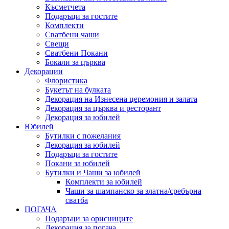
Късметчета
Подаръци за гостите
Комплекти
Сватбени чаши
Свещи
Сватбени Покани
Бокали за църква
Декорации
Флористика
Букетът на булката
Декорация на Изнесена церемония и залата
Декорация за църква и ресторант
Декорация за юбилей
Юбилей
Бутилки с пожелания
Декорация за юбилей
Подаръци за гостите
Покани за юбилей
Бутилки и Чаши за юбилей
Комплекти за юбилей
Чаши за шампанско за златна/сребърна
сватба
ПОГАЧА
Подаръци за орисниците
Декорация за погача