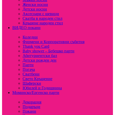
Женски носии
Детски носии
Аксесоари с шевици
Сватба в народен стил
Кръщене народен стил
ВИДЕО покани
Коледни
Фирмени и Корпоративни събития
Thank you Card
Baby shower – Бебешко парти
Абитуриентски бал
Детски рожден ден
Парти
Погача
Сватбени
Свето Кръщение
Шаферски
Юбилей и Годишнина
Моминско/Ергенско парти
Декорация
Подаръци
Покани