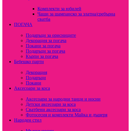
Комплекти за юбилей
Чаши за шампанско за златна/сребърна
сватба
ПОГАЧА
Подаръци за орисниците
Декорация за погача
Покани за погача
Подаръци за погача
Кърпи за погача
Бебешко парти
Декорация
Подаръци
Покани
Аксесоари за коса
Аксесоари за народни танци и носии
Детски аксесоари за коса
Сватбени аксесоари за коса
Фотосесия и комплекти Майка и дъщеря
Народен стил
Мъжки носии