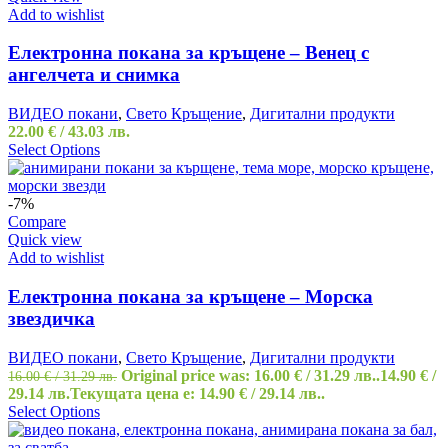
Add to wishlist
Електронна покана за кръщене – Венец с
ангелчета и снимка
ВИДЕО покани
,
Свето Кръщение
,
Дигитални продукти
22.00
€
/ 43.03 лв.
Select Options
-7%
Compare
Quick view
Add to wishlist
Електронна покана за кръщене – Морска
звездичка
ВИДЕО покани
,
Свето Кръщение
,
Дигитални продукти
Original price was: 16.00 € / 31.29 лв..
14.90
€
/
16.00
€
/ 31.29 лв.
29.14 лв.
Текущата цена е: 14.90 € / 29.14 лв..
Select Options