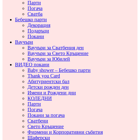
Парти
Погача
Сватба
Бебешко парти
Декорация
Подаръци
Покани
Ваучъри
Ваучъри за Сватбения ден
Ваучъри за Свето Кръщение
Ваучъри за Юбилей
ВИДЕО покани
Baby shower – Бебешко парти
Thank you Card
Абитуриентски бал
Детски рожден ден
Имени и Рождени дни
КОЛЕДНИ
Парти
Погача
Покани за погача
Сватбени
Свето Кръщение
Фирмени и Корпоративни събития
Шаферски