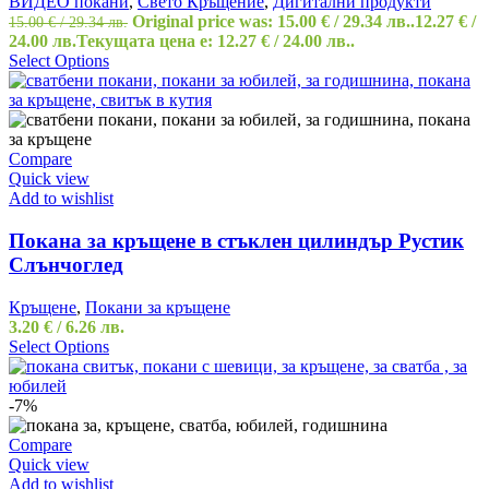
ВИДЕО покани
,
Свето Кръщение
,
Дигитални продукти
Original price was: 15.00 € / 29.34 лв..
12.27
€
/
15.00
€
/ 29.34 лв.
24.00 лв.
Текущата цена е: 12.27 € / 24.00 лв..
Select Options
Compare
Quick view
Add to wishlist
Покана за кръщене в стъклен цилиндър Рустик
Слънчоглед
Кръщене
,
Покани за кръщене
3.20
€
/ 6.26 лв.
Select Options
-7%
Compare
Quick view
Add to wishlist