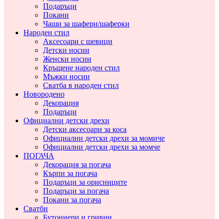
Подаръци
Покани
Чаши за шафери/шаферки
Народен стил
Аксесоари с шевици
Детски носии
Женски носии
Кръщене народен стил
Мъжки носии
Сватба в народен стил
Новородено
Декорация
Подаръци
Официални детски дрехи
Детски аксесоари за коса
Официални детски дрехи за момиче
Официални детски дрехи за момче
ПОГАЧА
Декорация за погача
Кърпи за погача
Подаръци за орисниците
Подаръци за погача
Покани за погача
Сватби
Бутониери и гривни