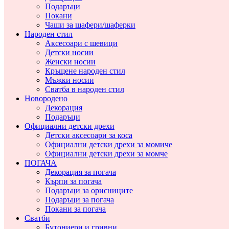
Подаръци
Покани
Чаши за шафери/шаферки
Народен стил
Аксесоари с шевици
Детски носии
Женски носии
Кръщене народен стил
Мъжки носии
Сватба в народен стил
Новородено
Декорация
Подаръци
Официални детски дрехи
Детски аксесоари за коса
Официални детски дрехи за момиче
Официални детски дрехи за момче
ПОГАЧА
Декорация за погача
Кърпи за погача
Подаръци за орисниците
Подаръци за погача
Покани за погача
Сватби
Бутониери и гривни