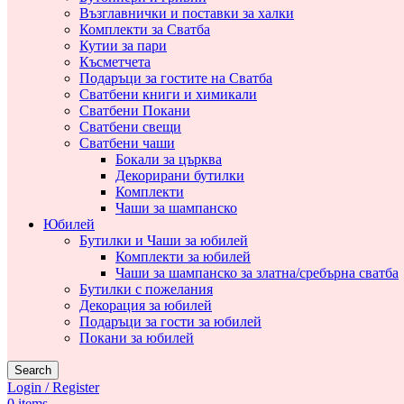
Възглавнички и поставки за халки
Комплекти за Сватба
Кутии за пари
Късметчета
Подаръци за гостите на Сватба
Сватбени книги и химикали
Сватбени Покани
Сватбени свещи
Сватбени чаши
Бокали за църква
Декорирани бутилки
Комплекти
Чаши за шампанско
Юбилей
Бутилки и Чаши за юбилей
Комплекти за юбилей
Чаши за шампанско за златна/сребърна сватба
Бутилки с пожелания
Декорация за юбилей
Подаръци за гости за юбилей
Покани за юбилей
Search
Login / Register
0
items