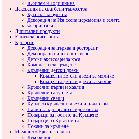
Юбилей и Годишнина
Декорация на сватбени тържества
Букетът на булката
Декорация на Изнесена церемония и залата
Флористика
Дигитални продукти
Книги за пожелания
Кръщене
Декорация за църква и ресторант
Декорирано вино за кръщене
Детски аксесоари за коса
Комплекти за кръщене
Кръщелни детски дрехи
Кръщелни детски дрехи за момиче
Кръщелни детски дрехи за момче
Кръщелни кърпи и хавлии
Кръщелни сапунчета
Кръщелни свещи
Кутии за кръщелни дрехи и подаръци
Папки за кръщелно свидетелство
Подаръци за гостите на Кръщене
Подаръци за Кръстници
Покани за кръщене
Моминско/Ергенско парти
Декорация