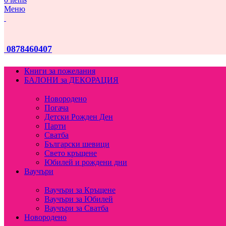
Меню
0878460407
Книги за пожелания
БАЛОНИ за ДЕКОРАЦИЯ
Новородено
Погача
Детски Рожден Ден
Парти
Сватба
Български шевици
Свето кръщене
Юбилей и рождени дни
Ваучъри
Ваучъри за Кръщене
Ваучъри за Юбилей
Ваучъри за Сватба
Новородено