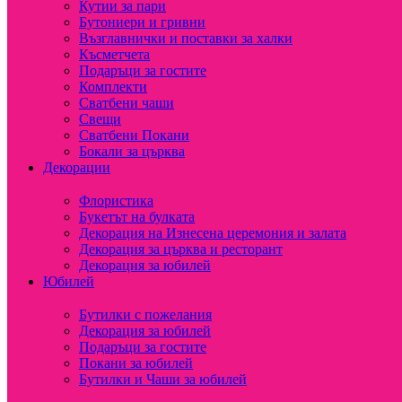
Кутии за пари
Бутониери и гривни
Възглавнички и поставки за халки
Късметчета
Подаръци за гостите
Комплекти
Сватбени чаши
Свещи
Сватбени Покани
Бокали за църква
Декорации
Флористика
Букетът на булката
Декорация на Изнесена церемония и залата
Декорация за църква и ресторант
Декорация за юбилей
Юбилей
Бутилки с пожелания
Декорация за юбилей
Подаръци за гостите
Покани за юбилей
Бутилки и Чаши за юбилей