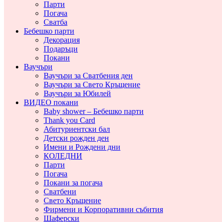
Парти
Погача
Сватба
Бебешко парти
Декорация
Подаръци
Покани
Ваучъри
Ваучъри за Сватбения ден
Ваучъри за Свето Кръщение
Ваучъри за Юбилей
ВИДЕО покани
Baby shower – Бебешко парти
Thank you Card
Абитуриентски бал
Детски рожден ден
Имени и Рождени дни
КОЛЕДНИ
Парти
Погача
Покани за погача
Сватбени
Свето Кръщение
Фирмени и Корпоративни събития
Шаферски