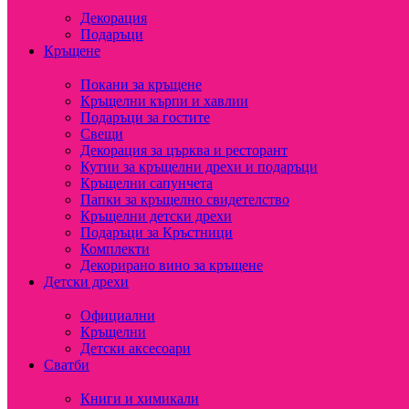
Декорация
Подаръци
Кръщене
Покани за кръщене
Кръщелни кърпи и хавлии
Подаръци за гостите
Свещи
Декорация за църква и ресторант
Кутии за кръщелни дрехи и подаръци
Кръщелни сапунчета
Папки за кръщелно свидетелство
Кръщелни детски дрехи
Подаръци за Кръстници
Комплекти
Декорирано вино за кръщене
Детски дрехи
Официални
Кръщелни
Детски аксесоари
Сватби
Книги и химикали