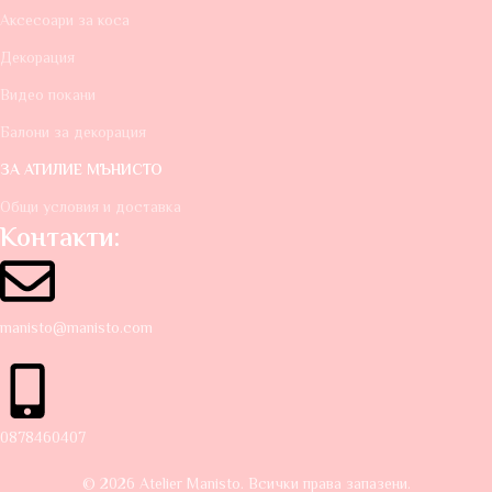
Аксесоари за коса
Декорация
Видео покани
Балони за декорация
ЗА АТИЛИЕ МЪНИСТО
Общи условия и доставка
Контакти:
manisto@manisto.com
0878460407
© 2026 Atelier Manisto. Всички права запазени.