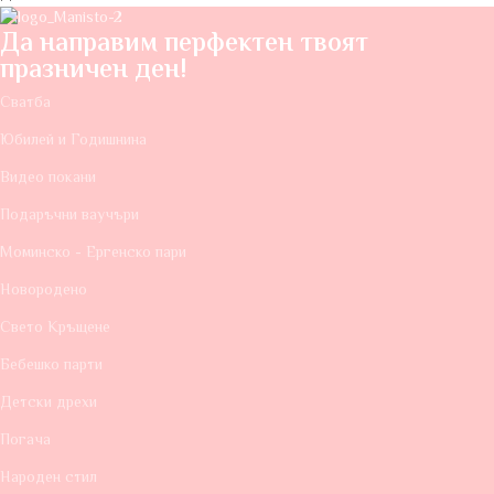
Да направим перфектен твоят
празничен ден!
Сватба
Юбилей и Годишнина
Видео покани
Подаръчни ваучъри
Моминско - Ергенско пари
Новородено
Свето Кръщене
Бебешко парти
Детски дрехи
Погача
Народен стил