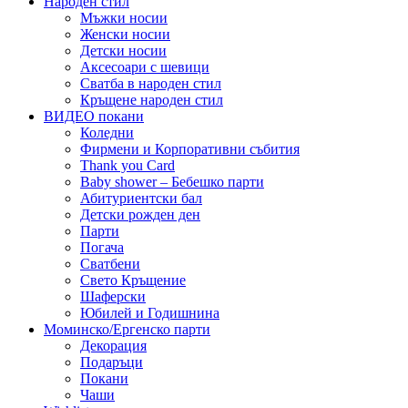
Народен стил
Мъжки носии
Женски носии
Детски носии
Аксесоари с шевици
Сватба в народен стил
Кръщене народен стил
ВИДЕО покани
Коледни
Фирмени и Корпоративни събития
Thank you Card
Baby shower – Бебешко парти
Абитуриентски бал
Детски рожден ден
Парти
Погача
Сватбени
Свето Кръщение
Шаферски
Юбилей и Годишнина
Моминско/Ергенско парти
Декорация
Подаръци
Покани
Чаши