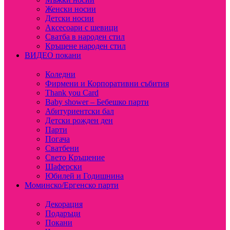
Женски носии
Детски носии
Аксесоари с шевици
Сватба в народен стил
Кръщене народен стил
ВИДЕО покани
Коледни
Фирмени и Корпоративни събития
Thank you Card
Baby shower – Бебешко парти
Абитуриентски бал
Детски рожден ден
Парти
Погача
Сватбени
Свето Кръщение
Шаферски
Юбилей и Годишнина
Моминско/Ергенско парти
Декорация
Подаръци
Покани