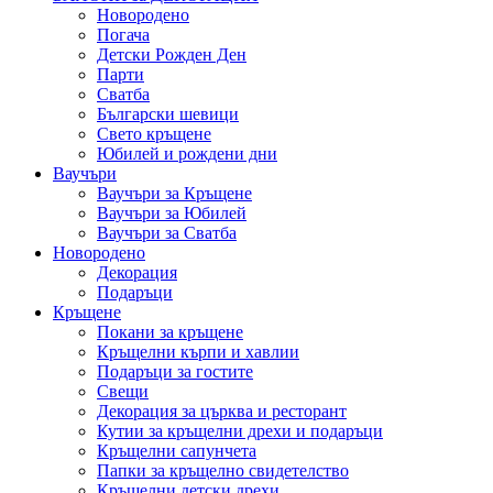
Новородено
Погача
Детски Рожден Ден
Парти
Сватба
Български шевици
Свето кръщене
Юбилей и рождени дни
Ваучъри
Ваучъри за Кръщене
Ваучъри за Юбилей
Ваучъри за Сватба
Новородено
Декорация
Подаръци
Кръщене
Покани за кръщене
Кръщелни кърпи и хавлии
Подаръци за гостите
Свещи
Декорация за църква и ресторант
Кутии за кръщелни дрехи и подаръци
Кръщелни сапунчета
Папки за кръщелно свидетелство
Кръщелни детски дрехи