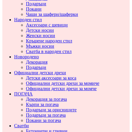
Подаръци
Покани
Чаши за шафери/шаферки
Народен стил
Аксесоари с шевици
Детски носии
Женски носии
Кръщене народен стил
Мъжки носии
Сватба в народен стил
Новородено
Декорация
Подаръци
Официални детски дрехи
Детски аксесоари за коса
Официални детски дрехи за момиче
Официални детски дрехи за момче
ПОГАЧА
Декорация за погача
Кърпи за погача
Подаръци за орисниците
Подаръци за погача
Покани за погача
Сватби
Бутониери и гривни