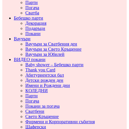
Парти
Погача
Сватба
Бебешко парти
Декорация
Подаръци
Покани
Ваучъри
Ваучъри за Сватбения ден
Ваучъри за Свето Кръщение
Ваучъри за Юбилей
ВИДЕО покани
Baby shower – Бебешко парти
Thank you Card
Абитуриентски бал
Детски рожден ден
Имени и Рождени дни
КОЛЕДНИ
Парти
Погача
Покани за погача
Сватбени
Свето Кръщение
Фирмени и Корпоративни събития
Шаферски