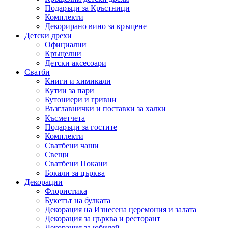
Подаръци за Кръстници
Комплекти
Декорирано вино за кръщене
Детски дрехи
Официални
Кръщелни
Детски аксесоари
Сватби
Книги и химикали
Кутии за пари
Бутониери и гривни
Възглавнички и поставки за халки
Късметчета
Подаръци за гостите
Комплекти
Сватбени чаши
Свещи
Сватбени Покани
Бокали за църква
Декорации
Флористика
Букетът на булката
Декорация на Изнесена церемония и залата
Декорация за църква и ресторант
Декорация за юбилей