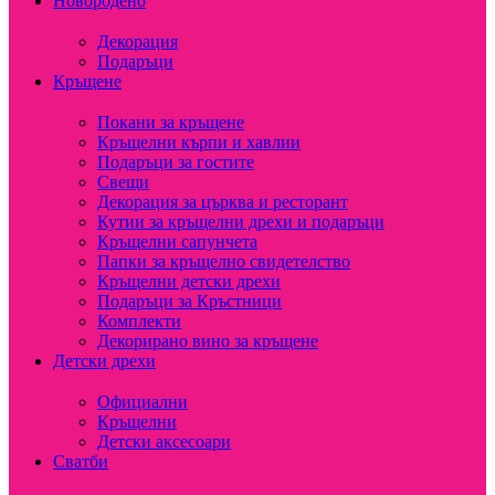
Новородено
Декорация
Подаръци
Кръщене
Покани за кръщене
Кръщелни кърпи и хавлии
Подаръци за гостите
Свещи
Декорация за църква и ресторант
Кутии за кръщелни дрехи и подаръци
Кръщелни сапунчета
Папки за кръщелно свидетелство
Кръщелни детски дрехи
Подаръци за Кръстници
Комплекти
Декорирано вино за кръщене
Детски дрехи
Официални
Кръщелни
Детски аксесоари
Сватби