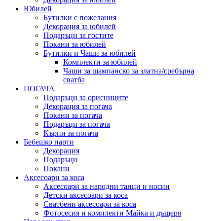
Юбилей
Бутилки с пожелания
Декорация за юбилей
Подаръци за гостите
Покани за юбилей
Бутилки и Чаши за юбилей
Комплекти за юбилей
Чаши за шампанско за златна/сребърна
сватба
ПОГАЧА
Подаръци за орисниците
Декорация за погача
Покани за погача
Подаръци за погача
Кърпи за погача
Бебешко парти
Декорация
Подаръци
Покани
Аксесоари за коса
Аксесоари за народни танци и носии
Детски аксесоари за коса
Сватбени аксесоари за коса
Фотосесия и комплекти Майка и дъщеря