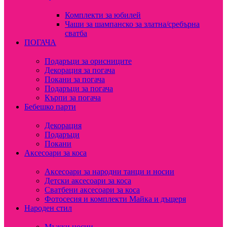
Комплекти за юбилей
Чаши за шампанско за златна/сребърна
сватба
ПОГАЧА
Подаръци за орисниците
Декорация за погача
Покани за погача
Подаръци за погача
Кърпи за погача
Бебешко парти
Декорация
Подаръци
Покани
Аксесоари за коса
Аксесоари за народни танци и носии
Детски аксесоари за коса
Сватбени аксесоари за коса
Фотосесия и комплекти Майка и дъщеря
Народен стил
Мъжки носии