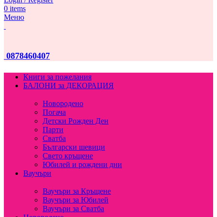
0
items
Меню
0878460407
Книги за пожелания
БАЛОНИ за ДЕКОРАЦИЯ
Новородено
Погача
Детски Рожден Ден
Парти
Сватба
Български шевици
Свето кръщене
Юбилей и рождени дни
Ваучъри
Ваучъри за Кръщене
Ваучъри за Юбилей
Ваучъри за Сватба