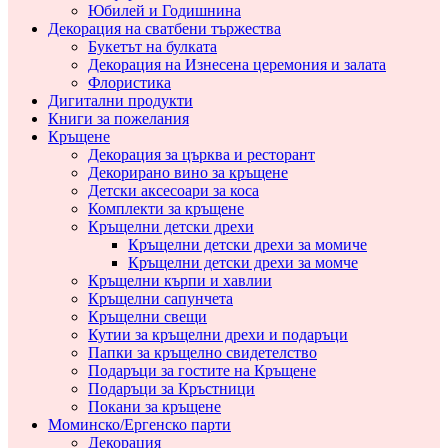
Юбилей и Годишнина
Декорация на сватбени тържества
Букетът на булката
Декорация на Изнесена церемония и залата
Флористика
Дигитални продукти
Книги за пожелания
Кръщене
Декорация за църква и ресторант
Декорирано вино за кръщене
Детски аксесоари за коса
Комплекти за кръщене
Кръщелни детски дрехи
Кръщелни детски дрехи за момиче
Кръщелни детски дрехи за момче
Кръщелни кърпи и хавлии
Кръщелни сапунчета
Кръщелни свещи
Кутии за кръщелни дрехи и подаръци
Папки за кръщелно свидетелство
Подаръци за гостите на Кръщене
Подаръци за Кръстници
Покани за кръщене
Моминско/Ергенско парти
Декорация