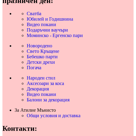
празничен ден!
Сватба
Юбилей и Годишнина
Видео покани
Подаръчни ваучъри
Моминско - Ергенско пари
Новородено
Свето Кръщене
Бебешко парти
Детски дрехи
Погача
Народен стил
Аксесоари за коса
Декорация
Видео покани
Балони за декорация
За Атилие Мънисто
Общи условия и доставка
Контакти: