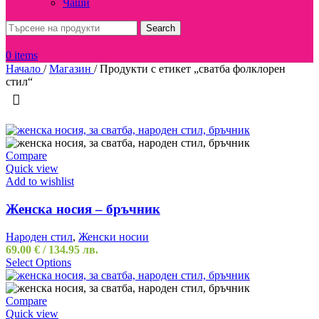
Чаши
Search
0
items
Начало
/
Магазин
/
Продукти с етикет „сватба фолклорен
стил“
Compare
Quick view
Add to wishlist
Женска носия – бръчник
Народен стил
,
Женски носии
69.00
€
/ 134.95 лв.
Select Options
Compare
Quick view