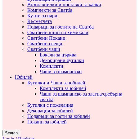
Възглавнички и поставки за халки
Комплекти за Сватба
Кутии за пари
Късметчета
Подаръци за гостите на Сватба
Сватбени книги и химикали
Сватбени Покани
Сватбени свещи
Сватбени чаши
Бокали за църква
Декорирани бутилки
Комплекти
Чаши за шампанско
Юбилей
Бутилки и Чаши за юбилей
Комплекти за юбилей
Чаши за шампанско за златна/сребърна
сватба
Бутилки с пожелания
Декорация за юбилей
Подаръци за гости за юбилей
Покани за юбилей
Search
Login / Register