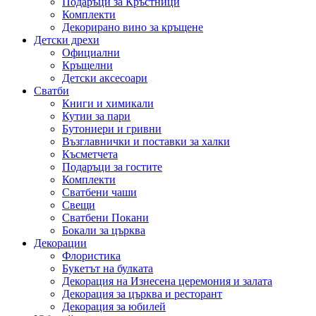
Подаръци за Кръстници
Комплекти
Декорирано вино за кръщене
Детски дрехи
Официални
Кръщелни
Детски аксесоари
Сватби
Книги и химикали
Кутии за пари
Бутониери и гривни
Възглавнички и поставки за халки
Късметчета
Подаръци за гостите
Комплекти
Сватбени чаши
Свещи
Сватбени Покани
Бокали за църква
Декорации
Флористика
Букетът на булката
Декорация на Изнесена церемония и залата
Декорация за църква и ресторант
Декорация за юбилей