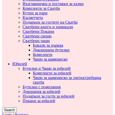
Възглавнички и поставки за халки
Комплекти за Сватба
Кутии за пари
Късметчета
Подаръци за гостите на Сватба
Сватбени книги и химикали
Сватбени Покани
Сватбени свещи
Сватбени чаши
Бокали за църква
Декорирани бутилки
Комплекти
Чаши за шампанско
Юбилей
Бутилки и Чаши за юбилей
Комплекти за юбилей
Чаши за шампанско за златна/сребърна
сватба
Бутилки с пожелания
Декорация за юбилей
Подаръци за гости за юбилей
Покани за юбилей
Search
Login / Register