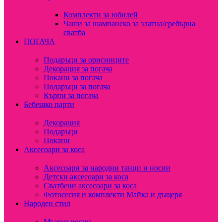
Комплекти за юбилей
Чаши за шампанско за златна/сребърна
сватба
ПОГАЧА
Подаръци за орисниците
Декорация за погача
Покани за погача
Подаръци за погача
Кърпи за погача
Бебешко парти
Декорация
Подаръци
Покани
Аксесоари за коса
Аксесоари за народни танци и носии
Детски аксесоари за коса
Сватбени аксесоари за коса
Фотосесия и комплекти Майка и дъщеря
Народен стил
Мъжки носии