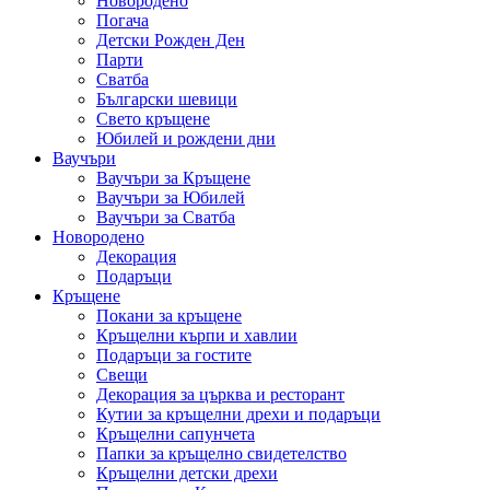
Новородено
Погача
Детски Рожден Ден
Парти
Сватба
Български шевици
Свето кръщене
Юбилей и рождени дни
Ваучъри
Ваучъри за Кръщене
Ваучъри за Юбилей
Ваучъри за Сватба
Новородено
Декорация
Подаръци
Кръщене
Покани за кръщене
Кръщелни кърпи и хавлии
Подаръци за гостите
Свещи
Декорация за църква и ресторант
Кутии за кръщелни дрехи и подаръци
Кръщелни сапунчета
Папки за кръщелно свидетелство
Кръщелни детски дрехи