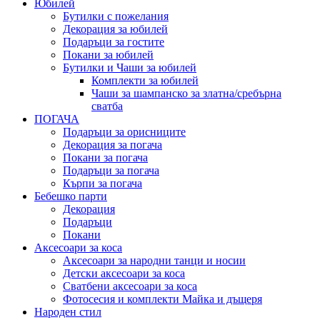
Юбилей
Бутилки с пожелания
Декорация за юбилей
Подаръци за гостите
Покани за юбилей
Бутилки и Чаши за юбилей
Комплекти за юбилей
Чаши за шампанско за златна/сребърна
сватба
ПОГАЧА
Подаръци за орисниците
Декорация за погача
Покани за погача
Подаръци за погача
Кърпи за погача
Бебешко парти
Декорация
Подаръци
Покани
Аксесоари за коса
Аксесоари за народни танци и носии
Детски аксесоари за коса
Сватбени аксесоари за коса
Фотосесия и комплекти Майка и дъщеря
Народен стил