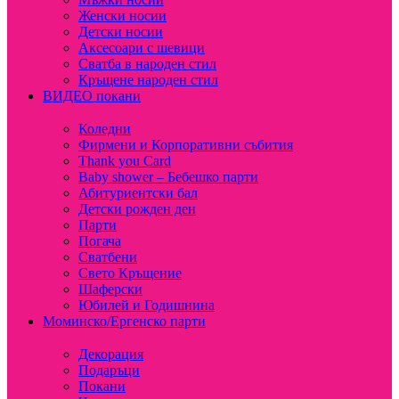
Женски носии
Детски носии
Аксесоари с шевици
Сватба в народен стил
Кръщене народен стил
ВИДЕО покани
Коледни
Фирмени и Корпоративни събития
Thank you Card
Baby shower – Бебешко парти
Абитуриентски бал
Детски рожден ден
Парти
Погача
Сватбени
Свето Кръщение
Шаферски
Юбилей и Годишнина
Моминско/Ергенско парти
Декорация
Подаръци
Покани