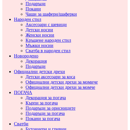
Подаръци
Покани
Чаши за шафери/шаферки
Народен стил
Аксесоари с шевици
Детски носии
Женски носии
Кръщене народен стил
Мъжки носии
Сватба в народен стил
Новородено
Декорация
Подаръци
Официални детски дрехи
Детски аксесоари за коса
Официални детски дрехи за момиче
Официални детски дрехи за момче
ПОГАЧА
Декорация за погача
Кърпи за погача
Подаръци за орисниците
Подаръци за погача
Покани за погача
Сватби
Бутониери и гривни