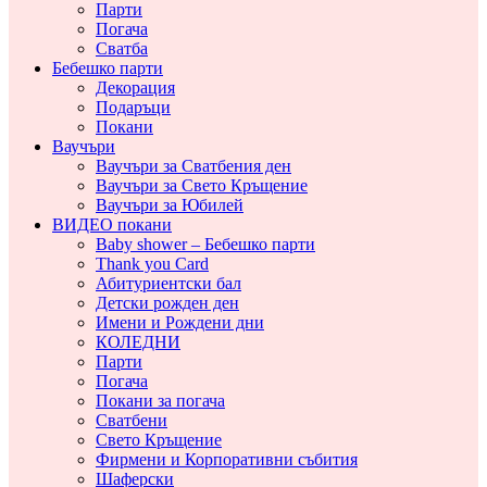
Парти
Погача
Сватба
Бебешко парти
Декорация
Подаръци
Покани
Ваучъри
Ваучъри за Сватбения ден
Ваучъри за Свето Кръщение
Ваучъри за Юбилей
ВИДЕО покани
Baby shower – Бебешко парти
Thank you Card
Абитуриентски бал
Детски рожден ден
Имени и Рождени дни
КОЛЕДНИ
Парти
Погача
Покани за погача
Сватбени
Свето Кръщение
Фирмени и Корпоративни събития
Шаферски