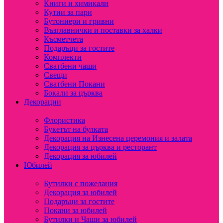
Книги и химикали
Кутии за пари
Бутониери и гривни
Възглавнички и поставки за халки
Късметчета
Подаръци за гостите
Комплекти
Сватбени чаши
Свещи
Сватбени Покани
Бокали за църква
Декорации
Флористика
Букетът на булката
Декорация на Изнесена церемония и залата
Декорация за църква и ресторант
Декорация за юбилей
Юбилей
Бутилки с пожелания
Декорация за юбилей
Подаръци за гостите
Покани за юбилей
Бутилки и Чаши за юбилей