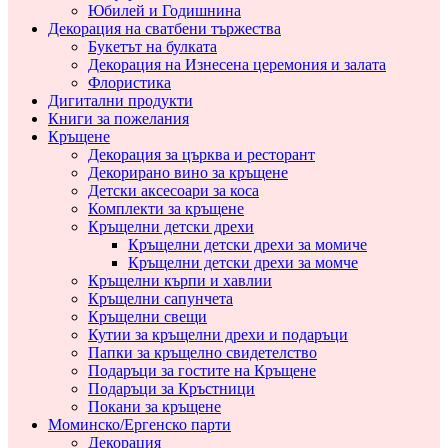
Юбилей и Годишнина
Декорация на сватбени тържества
Букетът на булката
Декорация на Изнесена церемония и залата
Флористика
Дигитални продукти
Книги за пожелания
Кръщене
Декорация за църква и ресторант
Декорирано вино за кръщене
Детски аксесоари за коса
Комплекти за кръщене
Кръщелни детски дрехи
Кръщелни детски дрехи за момиче
Кръщелни детски дрехи за момче
Кръщелни кърпи и хавлии
Кръщелни сапунчета
Кръщелни свещи
Кутии за кръщелни дрехи и подаръци
Папки за кръщелно свидетелство
Подаръци за гостите на Кръщене
Подаръци за Кръстници
Покани за кръщене
Моминско/Ергенско парти
Декорация