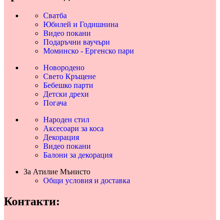
Сватба
Юбилей и Годишнина
Видео покани
Подаръчни ваучъри
Моминско - Ергенско пари
Новородено
Свето Кръщене
Бебешко парти
Детски дрехи
Погача
Народен стил
Аксесоари за коса
Декорация
Видео покани
Балони за декорация
За Атилие Мънисто
Общи условия и доставка
Контакти: