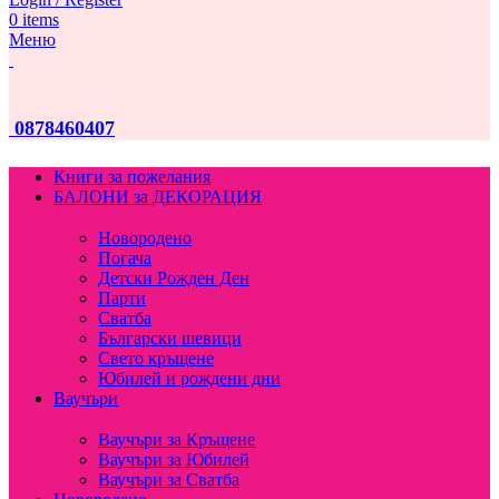
0
items
Меню
0878460407
Книги за пожелания
БАЛОНИ за ДЕКОРАЦИЯ
Новородено
Погача
Детски Рожден Ден
Парти
Сватба
Български шевици
Свето кръщене
Юбилей и рождени дни
Ваучъри
Ваучъри за Кръщене
Ваучъри за Юбилей
Ваучъри за Сватба