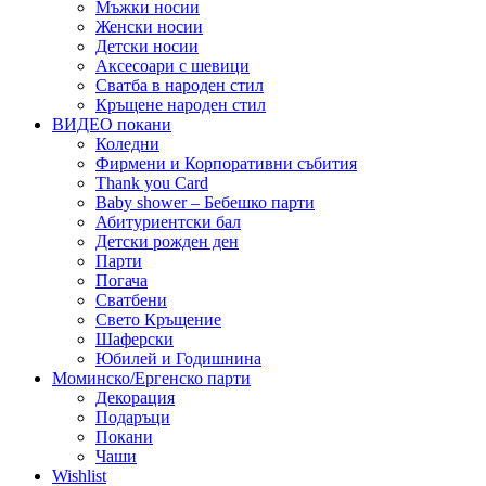
Мъжки носии
Женски носии
Детски носии
Аксесоари с шевици
Сватба в народен стил
Кръщене народен стил
ВИДЕО покани
Коледни
Фирмени и Корпоративни събития
Thank you Card
Baby shower – Бебешко парти
Абитуриентски бал
Детски рожден ден
Парти
Погача
Сватбени
Свето Кръщение
Шаферски
Юбилей и Годишнина
Моминско/Ергенско парти
Декорация
Подаръци
Покани
Чаши
Wishlist