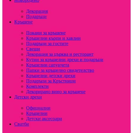
Новородено
Декорация
Подаръци
Кръщене
Покани за кръщене
Кръщелни кърпи и хавлии
Подаръци за гостите
Свещи
Декорация за църква и ресторант
Кутии за кръщелни дрехи и подаръци
Кръщелни сапунчета
Папки за кръщелно свидетелство
Кръщелни детски дрехи
Подаръци за Кръстници
Комплекти
Декорирано вино за кръщене
Детски дрехи
Официални
Кръщелни
Детски аксесоари
Сватби