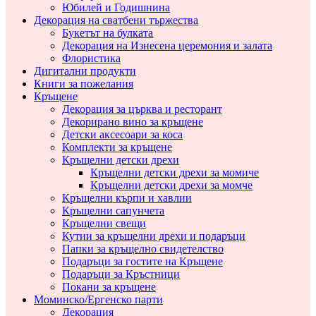
Юбилей и Годишнина
Декорация на сватбени тържества
Букетът на булката
Декорация на Изнесена церемония и залата
Флористика
Дигитални продукти
Книги за пожелания
Кръщене
Декорация за църква и ресторант
Декорирано вино за кръщене
Детски аксесоари за коса
Комплекти за кръщене
Кръщелни детски дрехи
Кръщелни детски дрехи за момиче
Кръщелни детски дрехи за момче
Кръщелни кърпи и хавлии
Кръщелни сапунчета
Кръщелни свещи
Кутии за кръщелни дрехи и подаръци
Папки за кръщелно свидетелство
Подаръци за гостите на Кръщене
Подаръци за Кръстници
Покани за кръщене
Моминско/Ергенско парти
Декорация