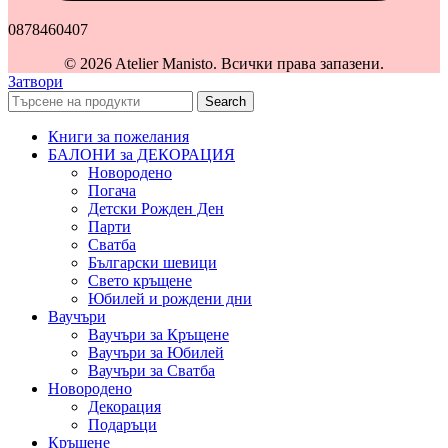
0878460407
© 2026 Atelier Manisto. Всички права запазени.
Затвори
Search
Книги за пожелания
БАЛОНИ за ДЕКОРАЦИЯ
Новородено
Погача
Детски Рожден Ден
Парти
Сватба
Български шевици
Свето кръщене
Юбилей и рождени дни
Ваучъри
Ваучъри за Кръщене
Ваучъри за Юбилей
Ваучъри за Сватба
Новородено
Декорация
Подаръци
Кръщене