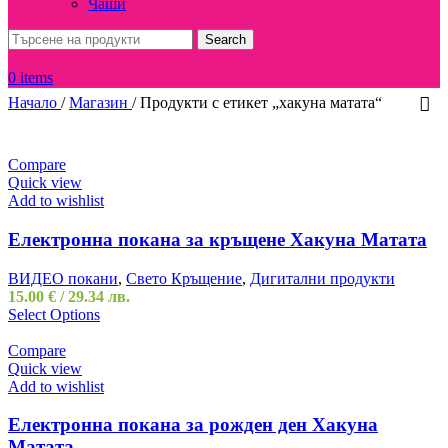
Чаши
Search
0
items
Начало
/
Магазин
/
Продукти с етикет „хакуна матата“
Compare
Quick view
Add to wishlist
Електронна покана за кръщене Хакуна Матата
ВИДЕО покани
,
Свето Кръщение
,
Дигитални продукти
15.00
€
/ 29.34 лв.
Select Options
Compare
Quick view
Add to wishlist
Електронна покана за рожден ден Хакуна
Матата