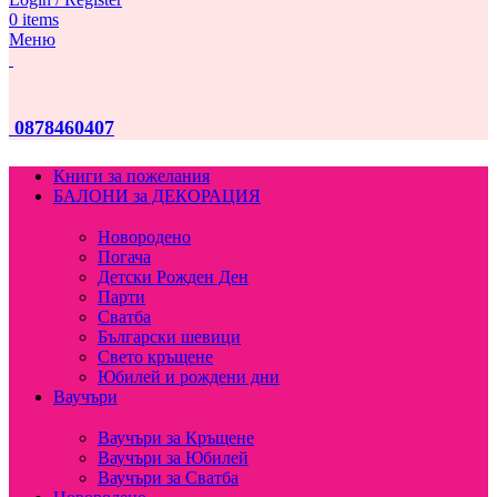
0
items
Меню
0878460407
Книги за пожелания
БАЛОНИ за ДЕКОРАЦИЯ
Новородено
Погача
Детски Рожден Ден
Парти
Сватба
Български шевици
Свето кръщене
Юбилей и рождени дни
Ваучъри
Ваучъри за Кръщене
Ваучъри за Юбилей
Ваучъри за Сватба