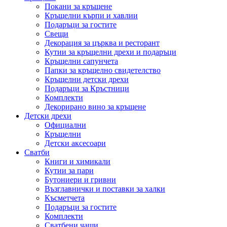
Покани за кръщене
Кръщелни кърпи и хавлии
Подаръци за гостите
Свещи
Декорация за църква и ресторант
Кутии за кръщелни дрехи и подаръци
Кръщелни сапунчета
Папки за кръщелно свидетелство
Кръщелни детски дрехи
Подаръци за Кръстници
Комплекти
Декорирано вино за кръщене
Детски дрехи
Официални
Кръщелни
Детски аксесоари
Сватби
Книги и химикали
Кутии за пари
Бутониери и гривни
Възглавнички и поставки за халки
Късметчета
Подаръци за гостите
Комплекти
Сватбени чаши