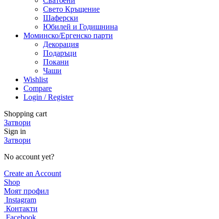
Сватбени
Свето Кръщение
Шаферски
Юбилей и Годишнина
Моминско/Ергенско парти
Декорация
Подаръци
Покани
Чаши
Wishlist
Compare
Login / Register
Shopping cart
Затвори
Sign in
Затвори
No account yet?
Create an Account
Shop
Моят профил
Instagram
Контакти
Facebook