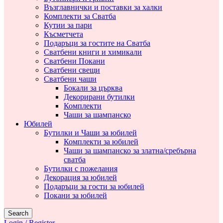
Възглавнички и поставки за халки
Комплекти за Сватба
Кутии за пари
Късметчета
Подаръци за гостите на Сватба
Сватбени книги и химикали
Сватбени Покани
Сватбени свещи
Сватбени чаши
Бокали за църква
Декорирани бутилки
Комплекти
Чаши за шампанско
Юбилей
Бутилки и Чаши за юбилей
Комплекти за юбилей
Чаши за шампанско за златна/сребърна
сватба
Бутилки с пожелания
Декорация за юбилей
Подаръци за гости за юбилей
Покани за юбилей
Search
Login / Register