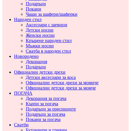
Подаръци
Покани
Чаши за шафери/шаферки
Народен стил
Аксесоари с шевици
Детски носии
Женски носии
Кръщене народен стил
Мъжки носии
Сватба в народен стил
Новородено
Декорация
Подаръци
Официални детски дрехи
Детски аксесоари за коса
Официални детски дрехи за момиче
Официални детски дрехи за момче
ПОГАЧА
Декорация за погача
Кърпи за погача
Подаръци за орисниците
Подаръци за погача
Покани за погача
Сватби
Бутониери и гривни