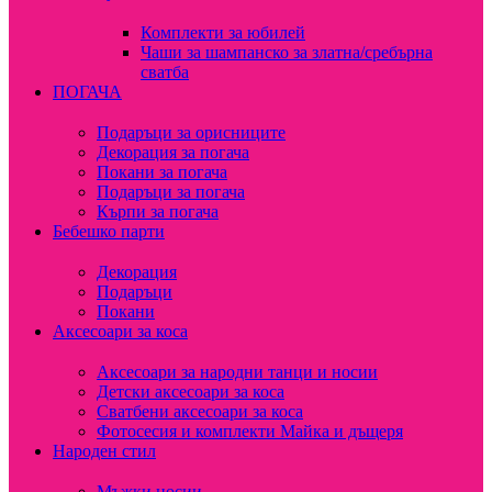
Комплекти за юбилей
Чаши за шампанско за златна/сребърна
сватба
ПОГАЧА
Подаръци за орисниците
Декорация за погача
Покани за погача
Подаръци за погача
Кърпи за погача
Бебешко парти
Декорация
Подаръци
Покани
Аксесоари за коса
Аксесоари за народни танци и носии
Детски аксесоари за коса
Сватбени аксесоари за коса
Фотосесия и комплекти Майка и дъщеря
Народен стил
Мъжки носии