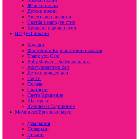
Женски носии
Детски носии
Аксесоари с шевици
Сватба в народен стил
Кръщене народен стил
ВИДЕО покани
Коледни
Фирмени и Корпоративни събития
Thank you Card
Baby shower – Бебешко парти
Абитуриентски бал
Детски рожден ден
Парти
Погача
Сватбени
Свето Кръщение
Шаферски
Юбилей и Годишнина
Моминско/Ергенско парти
Декорация
Подаръци
Покани