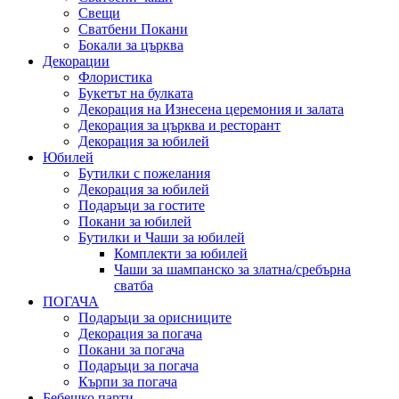
Свещи
Сватбени Покани
Бокали за църква
Декорации
Флористика
Букетът на булката
Декорация на Изнесена церемония и залата
Декорация за църква и ресторант
Декорация за юбилей
Юбилей
Бутилки с пожелания
Декорация за юбилей
Подаръци за гостите
Покани за юбилей
Бутилки и Чаши за юбилей
Комплекти за юбилей
Чаши за шампанско за златна/сребърна
сватба
ПОГАЧА
Подаръци за орисниците
Декорация за погача
Покани за погача
Подаръци за погача
Кърпи за погача
Бебешко парти