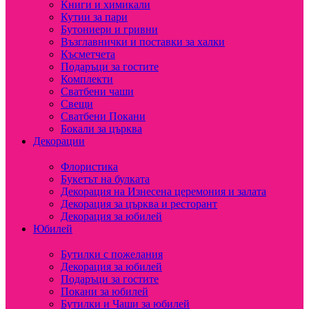
Книги и химикали
Кутии за пари
Бутониери и гривни
Възглавнички и поставки за халки
Късметчета
Подаръци за гостите
Комплекти
Сватбени чаши
Свещи
Сватбени Покани
Бокали за църква
Декорации
Флористика
Букетът на булката
Декорация на Изнесена церемония и залата
Декорация за църква и ресторант
Декорация за юбилей
Юбилей
Бутилки с пожелания
Декорация за юбилей
Подаръци за гостите
Покани за юбилей
Бутилки и Чаши за юбилей