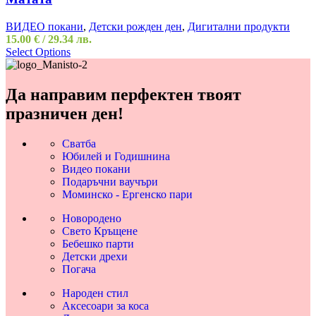
ВИДЕО покани
,
Детски рожден ден
,
Дигитални продукти
15.00
€
/ 29.34 лв.
Select Options
Да направим перфектен твоят
празничен ден!
Сватба
Юбилей и Годишнина
Видео покани
Подаръчни ваучъри
Моминско - Ергенско пари
Новородено
Свето Кръщене
Бебешко парти
Детски дрехи
Погача
Народен стил
Аксесоари за коса