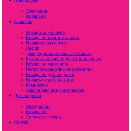
Новородено
Декорация
Подаръци
Кръщене
Покани за кръщене
Кръщелни кърпи и хавлии
Подаръци за гостите
Свещи
Декорация за църква и ресторант
Кутии за кръщелни дрехи и подаръци
Кръщелни сапунчета
Папки за кръщелно свидетелство
Кръщелни детски дрехи
Подаръци за Кръстници
Комплекти
Декорирано вино за кръщене
Детски дрехи
Официални
Кръщелни
Детски аксесоари
Сватби