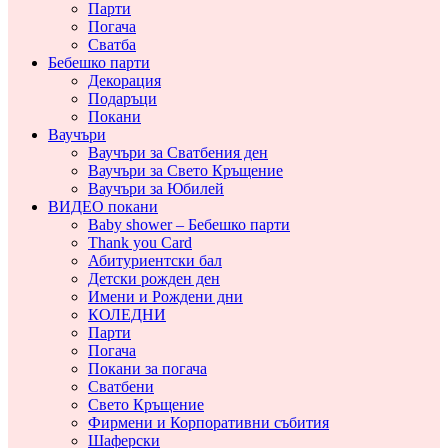
Парти
Погача
Сватба
Бебешко парти
Декорация
Подаръци
Покани
Ваучъри
Ваучъри за Сватбения ден
Ваучъри за Свето Кръщение
Ваучъри за Юбилей
ВИДЕО покани
Baby shower – Бебешко парти
Thank you Card
Абитуриентски бал
Детски рожден ден
Имени и Рождени дни
КОЛЕДНИ
Парти
Погача
Покани за погача
Сватбени
Свето Кръщение
Фирмени и Корпоративни събития
Шаферски