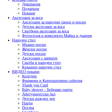
Декорация
Подаръци
Покани
Аксесоари за коса
Аксесоари за народни танци и носии
Детски аксесоари за коса
Сватбени аксесоари за коса
Фотосесия и комплекти Майка и дъщеря
Народен стил
Мъжки носии
Женски носии
Детски носии
Аксесоари с шевици
Сватба в народен стил
Кръщене народен стил
ВИДЕО покани
Коледни
Фирмени и Корпоративни събития
Thank you Card
Baby shower – Бебешко парти
Абитуриентски бал
Детски рожден ден
Парти
Погача